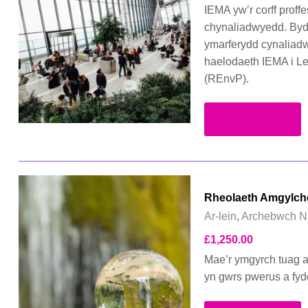
IEMA yw’r corff prof
chynaliadwyedd. Bydd
ymarferydd cynaliadw
haelodaeth IEMA i L
(REnvP).
Darllen Mwy
Rheolaeth Amgylched
Ar-lein
,
Archebwch N
£
1,250.00
Mae’r ymgyrch tuag 
yn gwrs pwerus a fyd