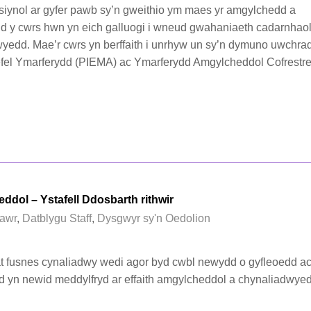
fesiynol ar gyfer pawb sy’n gweithio ym maes yr amgylchedd a
 y cwrs hwn yn eich galluogi i wneud gwahaniaeth cadarnhaol 
yedd. Mae’r cwrs yn berffaith i unrhyw un sy’n dymuno uwchra
efel Ymarferydd (PIEMA) ac Ymarferydd Amgylcheddol Cofrestr
dol – Ystafell Ddosbarth rithwir
awr
,
Datblygu Staff
,
Dysgwyr sy'n Oedolion
at fusnes cynaliadwy wedi agor byd cwbl newydd o gyfleoedd 
d yn newid meddylfryd ar effaith amgylcheddol a chynaliadwye