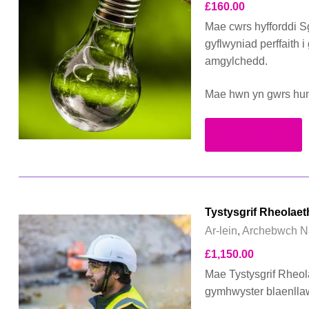
£
160.00
Mae cwrs hyfforddi S
gyflwyniad perffaith
amgylchedd.
Mae hwn yn gwrs huna
Darllen Mwy
Tystysgrif Rheolae
Ar-lein
,
Archebwch N
£
1,150.00
Mae Tystysgrif Rheo
gymhwyster blaenllaw