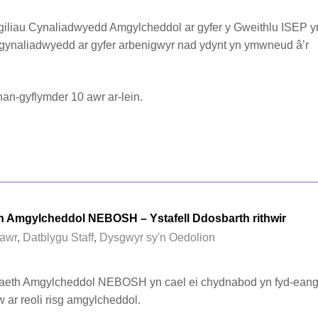
giliau Cynaliadwyedd Amgylcheddol ar gyfer y Gweithlu ISEP y
 i gynaliadwyedd ar gyfer arbenigwyr nad ydynt yn ymwneud â’r
n-gyflymder 10 awr ar-lein.
th Amgylcheddol NEBOSH – Ystafell Ddosbarth rithwir
awr
,
Datblygu Staff
,
Dysgwyr sy'n Oedolion
laeth Amgylcheddol NEBOSH yn cael ei chydnabod yn fyd-eang
 ar reoli risg amgylcheddol.