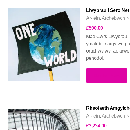
Llwybrau i Sero Net
Ar-lein
,
Archebwch N
£
500.00
Mae Cwrs Llwybrau i S
ymateb i’r argyfwng h
oruchwylwyr ac arwei
penodol.
Darllen Mwy
Rheolaeth Amgylche
Ar-lein
,
Archebwch N
£
3,234.00