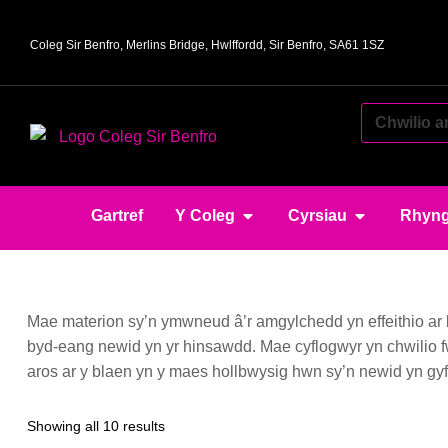
Coleg Sir Benfro, Merlins Bridge, Hwlffordd, Sir Benfro, SA61 1SZ
Gartref
Y Coleg
Cyrsiau
Rhyng
Mae materion sy’n ymwneud â’r amgylchedd yn effeithio ar b
byd-eang newid yn yr hinsawdd. Mae cyflogwyr yn chwilio f
aros ar y blaen yn y maes hollbwysig hwn sy’n newid yn gyf
Showing all 10 results