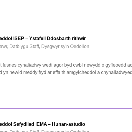
dol ISEP – Ystafell Ddosbarth rithwir
awr
,
Datblygu Staff
,
Dysgwyr sy'n Oedolion
at fusnes cynaliadwy wedi agor byd cwbl newydd o gyfleoedd 
d yn newid meddylfryd ar effaith amgylcheddol a chynaliadwye
ddol Sefydliad IEMA – Hunan-astudio