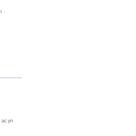
n
 ac yn