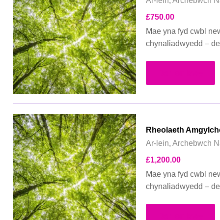
Ar-lein
,
Archebwch N
£
750.00
Mae yna fyd cwbl new
chynaliadwyedd – de
Darllen Mwy
Rheolaeth Amgylched
Ar-lein
,
Archebwch N
£
1,200.00
Mae yna fyd cwbl new
chynaliadwyedd – de
Darllen Mwy