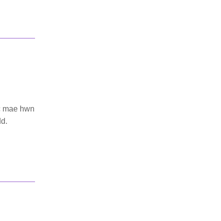
ac mae hwn
dd.