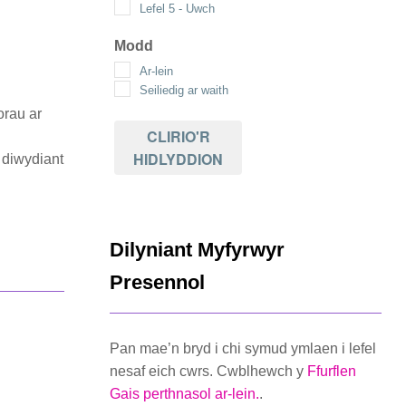
Lefel 5 - Uwch
Modd
Ar-lein
Seiliedig ar waith
orau ar
CLIRIO'R
HIDLYDDION
 diwydiant
Dilyniant Myfyrwyr
Presennol
Pan mae’n bryd i chi symud ymlaen i lefel
nesaf eich cwrs. Cwblhewch y
Ffurflen
Gais perthnasol ar-lein.
.