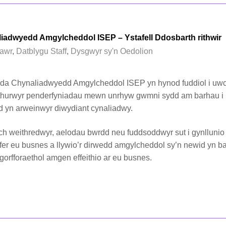
iadwyedd Amgylcheddol ISEP – Ystafell Ddosbarth rithwir
awr
,
Datblygu Staff
,
Dysgwyr sy'n Oedolion
yda Chynaliadwyedd Amgylcheddol ISEP yn hynod fuddiol i uw
hurwyr penderfyniadau mewn unrhyw gwmni sydd am barhau i
d yn arweinwyr diwydiant cynaliadwy.
h weithredwyr, aelodau bwrdd neu fuddsoddwyr sut i gynllunio
yfer eu busnes a llywio’r dirwedd amgylcheddol sy’n newid yn b
 gorfforaethol amgen effeithio ar eu busnes.