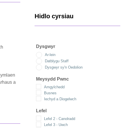
Hidlo cyrsiau
Dysgwyr
ch
Ar-lein
Datblygu Staff
Dysgwyr sy'n Oedolion
 ymlaen
Meysydd Pwnc
arhaus a
Amgylchedd
Busnes
Iechyd a Diogelwch
Lefel
Lefel 2 - Canolradd
Lefel 3 - Uwch