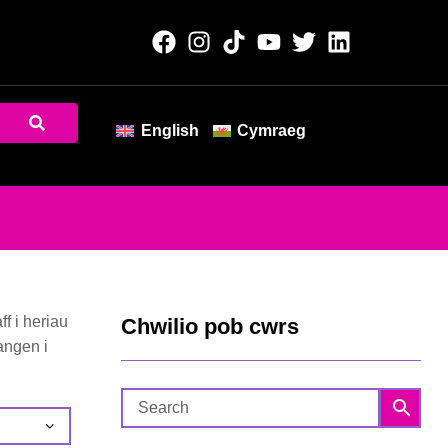
English
Cymraeg
f i heriau
Chwilio pob cwrs
angen i