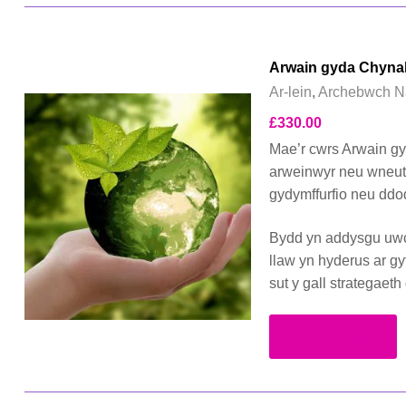
Arwain gyda Chynal
Ar-lein
,
Archebwch N
£
330.00
Mae’r cwrs Arwain g
arweinwyr neu wneut
gydymffurfio neu ddo
Bydd yn addysgu uwc
llaw yn hyderus ar g
sut y gall strategaeth
Darllen Mwy