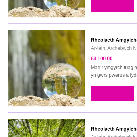
Darllen Mwy
Rheolaeth Amgylched
Ar-lein
,
Archebwch N
£
3,100.00
Mae’r ymgyrch tuag 
yn gwrs pwerus a fyd
Darllen Mwy
Rheolaeth Amgylche