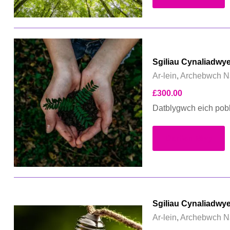
Sgiliau Cynaliadwy
Ar-lein
,
Archebwch N
£
300.00
Datblygwch eich pobl 
Darllen Mwy
Sgiliau Cynaliadwy
Ar-lein
,
Archebwch N