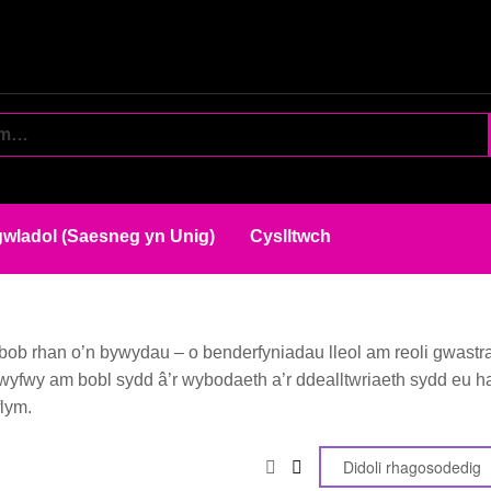
wladol (Saesneg yn Unig)
Cyslltwch
ob rhan o’n bywydau – o benderfyniadau lleol am reoli gwastraf
wyfwy am bobl sydd â’r wybodaeth a’r ddealltwriaeth sydd eu h
lym.