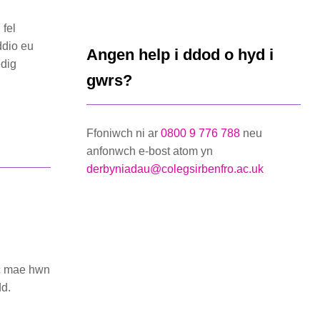
fel
ddio eu
Angen help i ddod o hyd i
edig
gwrs?
Ffoniwch ni ar
0800 9 776 788
neu
anfonwch e-bost atom yn
derbyniadau@colegsirbenfro.ac.uk
ac mae hwn
dd.