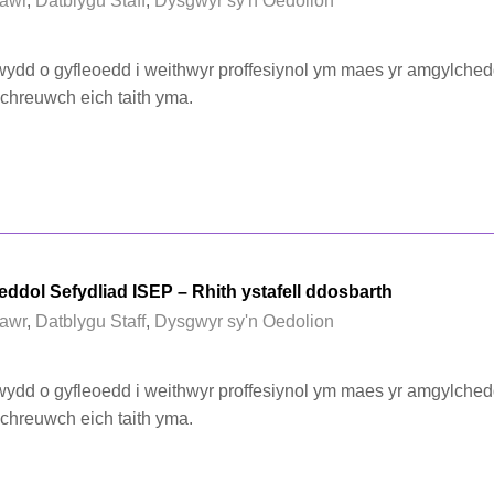
awr
,
Datblygu Staff
,
Dysgwyr sy'n Oedolion
ydd o gyfleoedd i weithwyr proffesiynol ym maes yr amgylched
chreuwch eich taith yma.
dol Sefydliad ISEP – Rhith ystafell ddosbarth
awr
,
Datblygu Staff
,
Dysgwyr sy'n Oedolion
ydd o gyfleoedd i weithwyr proffesiynol ym maes yr amgylched
chreuwch eich taith yma.