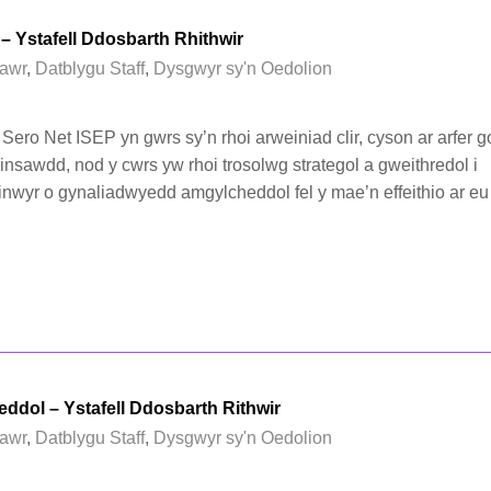
 – Ystafell Ddosbarth Rhithwir
awr
,
Datblygu Staff
,
Dysgwyr sy'n Oedolion
ero Net ISEP yn gwrs sy’n rhoi arweiniad clir, cyson ar arfer g
insawdd, nod y cwrs yw rhoi trosolwg strategol a gweithredol i
nwyr o gynaliadwyedd amgylcheddol fel y mae’n effeithio ar eu
ddol – Ystafell Ddosbarth Rithwir
awr
,
Datblygu Staff
,
Dysgwyr sy'n Oedolion