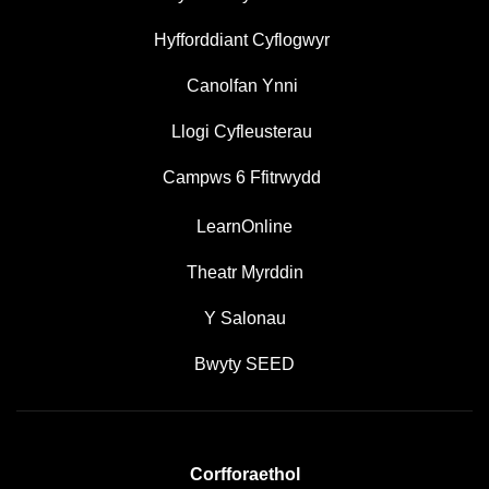
Hyfforddiant Cyflogwyr
Canolfan Ynni
Llogi Cyfleusterau
Campws 6 Ffitrwydd
LearnOnline
Theatr Myrddin
Y Salonau
Bwyty SEED
Corfforaethol