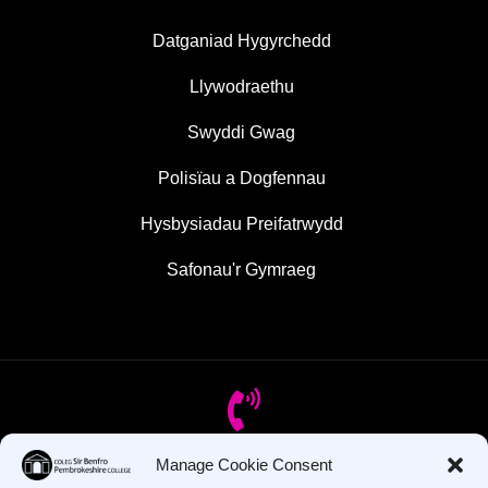
Datganiad Hygyrchedd
Llywodraethu
Swyddi Gwag
Polisïau a Dogfennau
Hysbysiadau Preifatrwydd
Safonau'r Gymraeg
Manage Cookie Consent
Oes gennych chi gwestiynau? Ffoniwch ni!