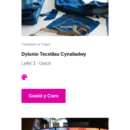
Ymadawr yr Ysgol
Dylunio Tecstilau Cynaliadwy
Lefel 3 - Uwch
Gweld y Cwrs