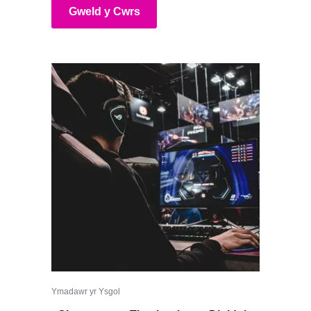
Gweld y Cwrs
Ymadawr yr Ysgol