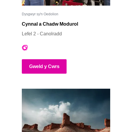
Dysgwyr sy'n Oedolion
Cynnal a Chadw Modurol
Lefel 2 - Canolradd
Gweld y Cwrs