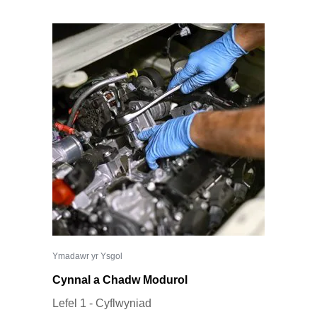
Ymadawr yr Ysgol
Cynnal a Chadw Modurol
Lefel 1 - Cyflwyniad