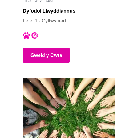
Ymadawr yr Ysgol
Dyfodol Llwyddiannus
Lefel 1 - Cyflwyniad
Gweld y Cwrs