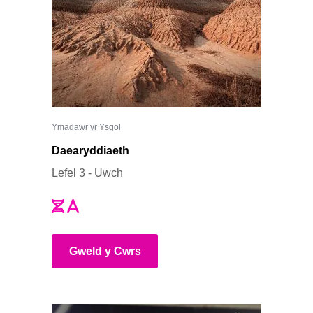
Ymadawr yr Ysgol
Daearyddiaeth
Lefel 3 - Uwch
Gweld y Cwrs