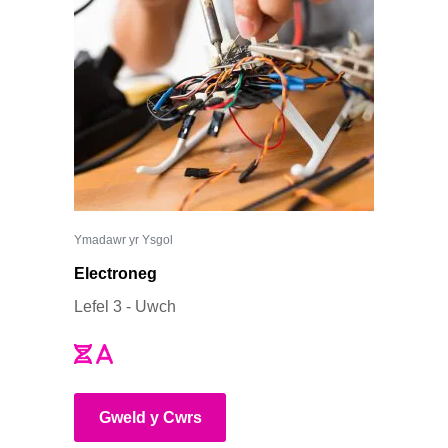
Ymadawr yr Ysgol
Electroneg
Lefel 3 - Uwch
Gweld y Cwrs