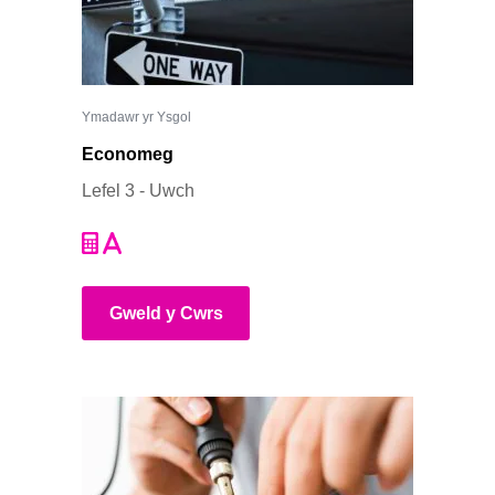
Ymadawr yr Ysgol
Economeg
Lefel 3 - Uwch
Gweld y Cwrs