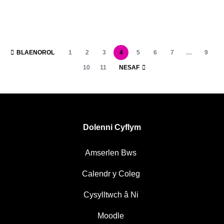
BLAENOROL
1
2
3
4
5
6
7
…
9
10
11
NESAF
Dolenni Cyflym
Amserlen Bws
Calendr y Coleg
Cysylltwch â Ni
Moodle