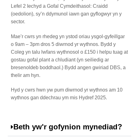
Lefel 2 Iechyd a Gofal Cymdeithasol: Craidd
(oedolion), sy’n ddymunol iawn gan gyflogwyr yn y
sector.
Mae’r cwrs yn rhedeg yn ystod oriau ysgol-gyfeillgar
o 9am – 3pm dros 5 diwrnod yr wythnos. Bydd y
Coleg yn talu lwfans wythnosol o £150 i helpu tuag at
gostau gofal plant a chludiant (yn seiliedig ar
bresenoldeb boddhaol.) Bydd angen gwiriad DBS, a
thelir am hyn.
Hyd y cwrs hwn yw pum diwrnod yr wythnos am 10
wythnos gan ddechrau ym mis Hydref 2025.
Beth yw'r gofynion mynediad?