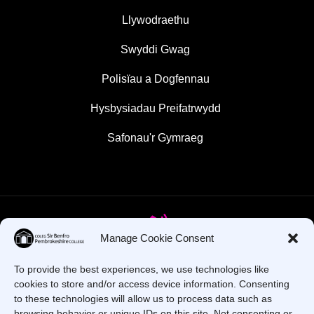
Llywodraethu
Swyddi Gwag
Polisïau a Dogfennau
Hysbysiadau Preifatrwydd
Safonau'r Gymraeg
Manage Cookie Consent
To provide the best experiences, we use technologies like
Oes gennych chi gwestiynau? Ffoniwch ni!
cookies to store and/or access device information. Consenting
to these technologies will allow us to process data such as
+44 1437 753 000
browsing behavior or unique IDs on this site. Not consenting or