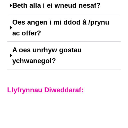
Beth alla i ei wneud nesaf?
Oes angen i mi ddod â /prynu
ac offer?
A oes unrhyw gostau
ychwanegol?
Llyfrynnau Diweddaraf:
Cyrsiau Lefel-A