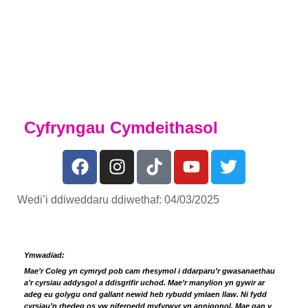
chwaraeon, darganfyddwch beth rydym yn
ei gynnig ar ein
Tudalen Academi Chwaraeon
Cyfryngau Cymdeithasol
Wedi’i ddiweddaru ddiwethaf: 04/03/2025
Ymwadiad:
Mae’r Coleg yn cymryd pob cam rhesymol i ddarparu’r gwasanaethau
a’r cyrsiau addysgol a ddisgrifir uchod. Mae’r manylion yn gywir ar
adeg eu golygu ond gallant newid heb rybudd ymlaen llaw. Ni fydd
cyrsiau’n rhedeg os yw niferoedd myfyrwyr yn annigonol. Mae gan y