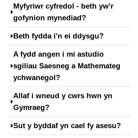
Myfyriwr cyfredol - beth yw'r
gofynion mynediad?
Beth fydda i'n ei ddysgu?
A fydd angen i mi astudio
sgiliau Saesneg a Mathemateg
ychwanegol?
Allaf i wneud y cwrs hwn yn
Gymraeg?
Sut y byddaf yn cael fy asesu?