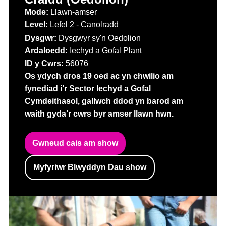
Mode:
Llawn-amser
Level:
Lefel 2 - Canolradd
Dysgwr:
Dysgwyr sy'n Oedolion
Ardaloedd:
Iechyd a Gofal Plant
ID y Cwrs:
56076
Os ydych dros 19 oed ac yn chwilio am
fynediad i’r Sector Iechyd a Gofal
Cymdeithasol, gallwch ddod yn barod am
waith gyda’r cwrs byr amser llawn hwn.
Gwneud cais am show
Myfyriwr Blwyddyn Dau show