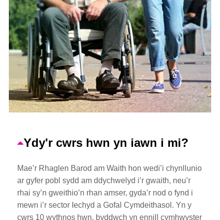
Ydy'r cwrs hwn yn iawn i mi?
Mae’r Rhaglen Barod am Waith hon wedi’i chynllunio
ar gyfer pobl sydd am ddychwelyd i’r gwaith, neu’r
rhai sy’n gweithio’n rhan amser, gyda’r nod o fynd i
mewn i’r sector Iechyd a Gofal Cymdeithasol. Yn y
cwrs 10 wythnos hwn, byddwch yn ennill cymhwyster