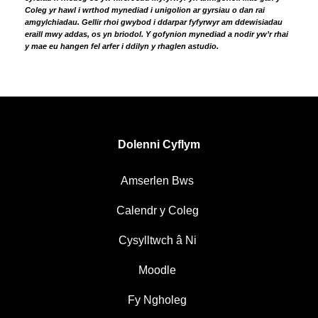
Coleg yr hawl i wrthod mynediad i unigolion ar gyrsiau o dan rai
amgylchiadau. Gellir rhoi gwybod i ddarpar fyfyrwyr am ddewisiadau
eraill mwy addas, os yn briodol. Y gofynion mynediad a nodir yw’r rhai
y mae eu hangen fel arfer i ddilyn y rhaglen astudio.
Dolenni Cyflym
Amserlen Bws
Calendr y Coleg
Cysylltwch â Ni
Moodle
Fy Ngholeg