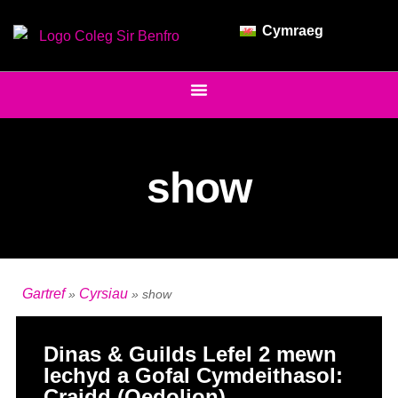
Cymraeg
show
Gartref
Cyrsiau
»
»
show
Dinas & Guilds Lefel 2 mewn
Iechyd a Gofal Cymdeithasol:
Craidd (Oedolion)