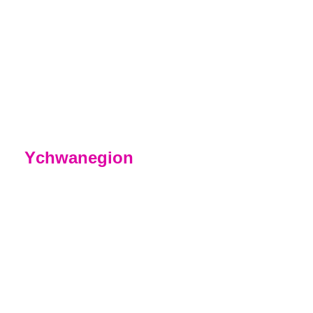
Yn y canllaw hwn mae gwybodaeth yr
ydym yn gobeithio y bydd yn ddefnyddiol i
chi wrth i’ch mab neu ferch ymgartrefu ym
mywyd y Coleg.
Canllaw i Rieni
Ychwanegion
Academi
Chwaraeon
Tra byddwch ar y cwrs hwn efallai y
byddwch yn gallu ymuno â'n Hacademi
Chwaraeon, os oes gennych dalent mewn