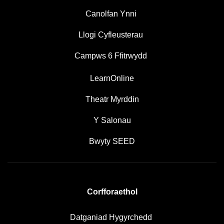
Canolfan Ynni
Llogi Cyfleusterau
Campws 6 Ffitrwydd
LearnOnline
Theatr Myrddin
Y Salonau
Bwyty SEED
Corfforaethol
Datganiad Hygyrchedd