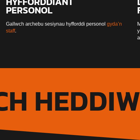
HYFFORDDIANT
PERSONOL
Gallwch archebu sesiynau hyfforddi personol
gyda’n
M
staff
.
y
a
H HEDDIW