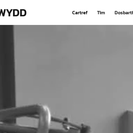
RWYDD
Cartref
Tîm
Dosbart