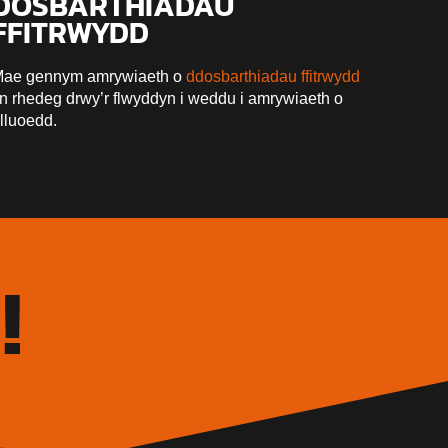
DOSBARTHIADAU
FFITRWYDD
ae gennym amrywiaeth o
ddosbarthiadau ffitrwydd
n rhedeg drwy’r flwyddyn i weddu i amrywiaeth o
lluoedd.
!