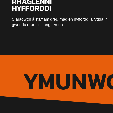
RHAGLENNI
HYFFORDDI
Siaradwch â staff am greu rhaglen hyfforddi a fyddai’n
gweddu orau i’ch anghenion.
YMUNWC