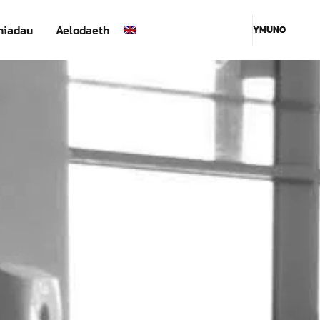
hiadau
Aelodaeth
YMUNO