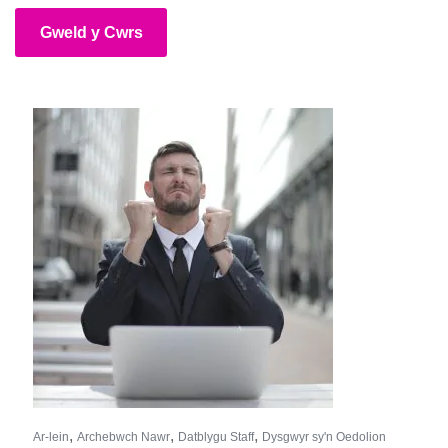
Gweld y Cwrs
,
,
,
Ar-lein
Archebwch Nawr
Datblygu Staff
Dysgwyr sy'n Oedolion