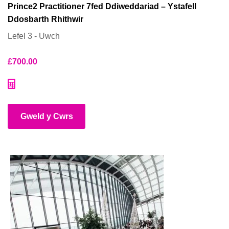
Prince2 Practitioner 7fed Ddiweddariad – Ystafell
Ddosbarth Rhithwir
Lefel 3 - Uwch
£
700.00
Gweld y Cwrs