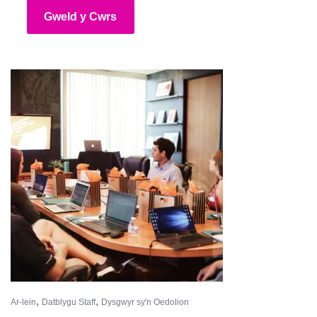
Gweld y Cwrs
,
,
Ar-lein
Datblygu Staff
Dysgwyr sy'n Oedolion