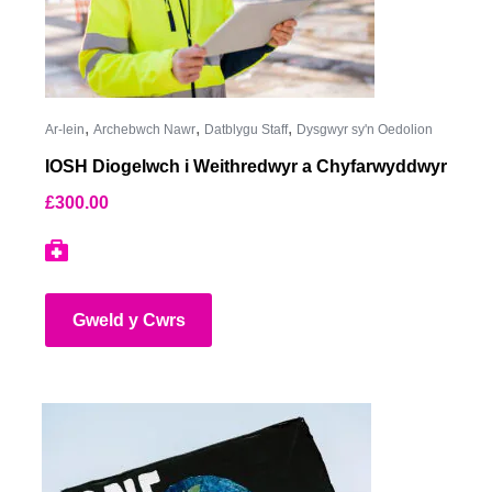
,
,
,
Ar-lein
Archebwch Nawr
Datblygu Staff
Dysgwyr sy'n Oedolion
IOSH Diogelwch i Weithredwyr a Chyfarwyddwyr
£
300.00
Gweld y Cwrs