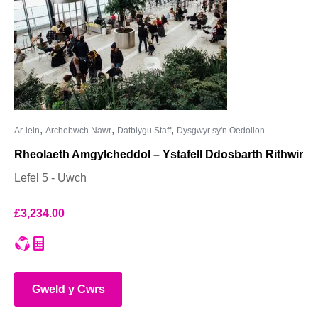
,
,
,
Ar-lein
Archebwch Nawr
Datblygu Staff
Dysgwyr sy'n Oedolion
Rheolaeth Amgylcheddol – Ystafell Ddosbarth Rithwir
Lefel 5 - Uwch
£
3,234.00
Gweld y Cwrs