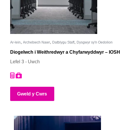
,
,
,
Ar-lein
Archebwch Nawr
Datblygu Staff
Dysgwyr sy'n Oedolion
Diogelwch i Weithredwyr a Chyfarwyddwyr – IOSH
Lefel 3 - Uwch
Gweld y Cwrs