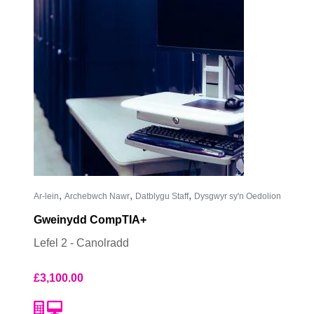
,
,
,
Ar-lein
Archebwch Nawr
Datblygu Staff
Dysgwyr sy'n Oedolion
Gweinydd CompTIA+
Lefel 2 - Canolradd
£
3,100.00