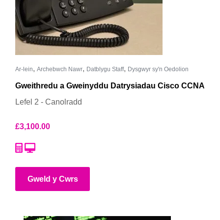
,
,
,
Ar-lein
Archebwch Nawr
Datblygu Staff
Dysgwyr sy'n Oedolion
Gweithredu a Gweinyddu Datrysiadau Cisco CCNA
Lefel 2 - Canolradd
£
3,100.00
Gweld y Cwrs