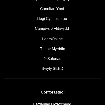
Canolfan Ynni
Llogi Cyfleusterau
Campws 6 Ffitrwydd
LearnOnline
Theatr Myrddin
Y Salonau
Bwyty SEED
Corfforaethol
Datganiad Hygyrchedd