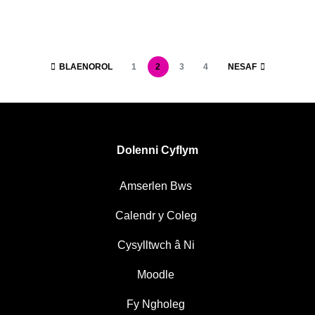
BLAENOROL
1
2
3
4
NESAF
Dolenni Cyflym
Amserlen Bws
Calendr y Coleg
Cysylltwch â Ni
Moodle
Fy Ngholeg