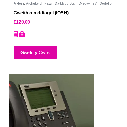
,
,
,
Ar-lein
Archebwch Nawr
Datblygu Staff
Dysgwyr sy'n Oedolion
Gweithio’n ddiogel (IOSH)
£
120.00
Gweld y Cwrs