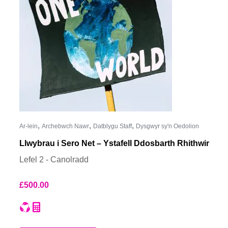
,
,
,
Ar-lein
Archebwch Nawr
Datblygu Staff
Dysgwyr sy'n Oedolion
Llwybrau i Sero Net – Ystafell Ddosbarth Rhithwir
Lefel 2 - Canolradd
£
500.00