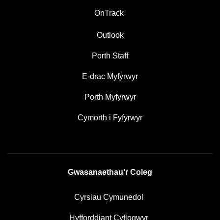
OnTrack
Outlook
Porth Staff
E-drac Myfyrwyr
Porth Myfyrwyr
Cymorth i Fyfyrwyr
Gwasanaethau'r Coleg
Cyrsiau Cymunedol
Hyfforddiant Cyflogwyr