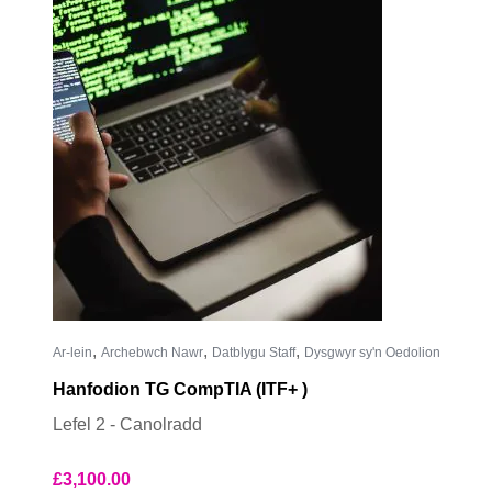
,
,
,
Ar-lein
Archebwch Nawr
Datblygu Staff
Dysgwyr sy'n Oedolion
Hanfodion TG CompTIA (ITF+ )
Lefel 2 - Canolradd
£
3,100.00