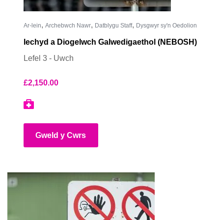
,
,
,
Ar-lein
Archebwch Nawr
Datblygu Staff
Dysgwyr sy'n Oedolion
Iechyd a Diogelwch Galwedigaethol (NEBOSH)
Lefel 3 - Uwch
£
2,150.00
Gweld y Cwrs