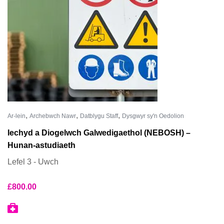
,
,
,
Ar-lein
Archebwch Nawr
Datblygu Staff
Dysgwyr sy'n Oedolion
Iechyd a Diogelwch Galwedigaethol (NEBOSH) –
Hunan-astudiaeth
Lefel 3 - Uwch
£
800.00