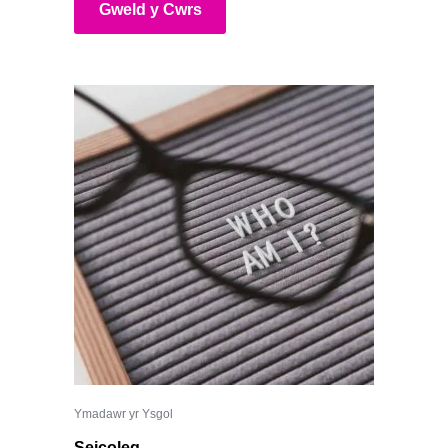
Gweld y Cwrs
Ymadawr yr Ysgol
Seicoleg