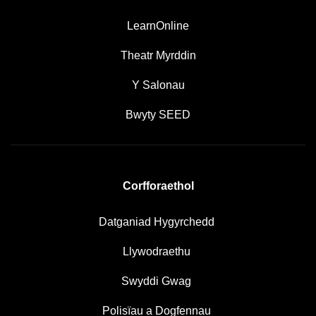
LearnOnline
Theatr Myrddin
Y Salonau
Bwyty SEED
Corfforaethol
Datganiad Hygyrchedd
Llywodraethu
Swyddi Gwag
Polisïau a Dogfennau