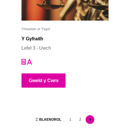
Ymadawr yr Ysgol
Y Gyfraith
Lefel 3 - Uwch
Gweld y Cwrs
BLAENOROL
1
2
3