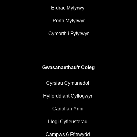
E-drac Myfyrwyr
Porth Myfyrwyr
Cymorth i Fyfyrwyr
Gwasanaethau'r Coleg
Cyrsiau Cymunedol
Hyfforddiant Cyflogwyr
Canolfan Ynni
Llogi Cyfleusterau
Campws 6 Ffitrwydd