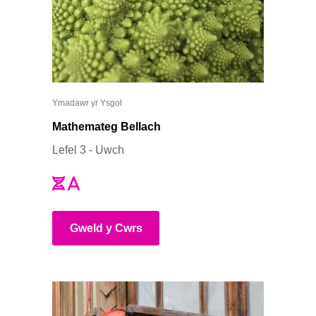
Ymadawr yr Ysgol
Mathemateg Bellach
Lefel 3 - Uwch
Gweld y Cwrs