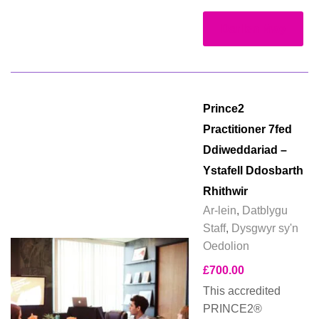
Darllen Mwy
Prince2
Practitioner 7fed
Ddiweddariad –
Ystafell Ddosbarth
Rhithwir
Ar-lein
,
Datblygu
Staff
,
Dysgwyr sy'n
Oedolion
£
700.00
This accredited
PRINCE2®