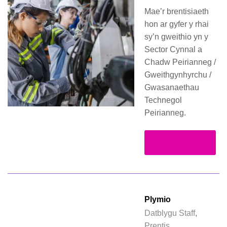
Mae’r brentisiaeth
hon ar gyfer y rhai
sy’n gweithio yn y
Sector Cynnal a
Chadw Peirianneg /
Gweithgynhyrchu /
Gwasanaethau
Technegol
Peirianneg.
Darllen Mwy
Plymio
Datblygu Staff
,
Prentis