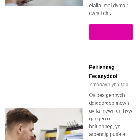
efallai mai dyma’r
cwrs i chi.
Darllen Mwy
Peirianneg
Fecanyddol
Ymadawr yr Ysgol
Os oes gennych
ddiddordeb mewn
gyrfa mewn unrhyw
gangen o
beirianneg, yn
arbennig purfa a