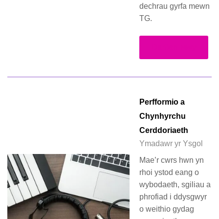
dechrau gyrfa mewn
TG.
Darllen Mwy
Perfformio a
Chynhyrchu
Cerddoriaeth
Ymadawr yr Ysgol
Mae’r cwrs hwn yn
rhoi ystod eang o
wybodaeth, sgiliau a
phrofiad i ddysgwyr
o weithio gydag