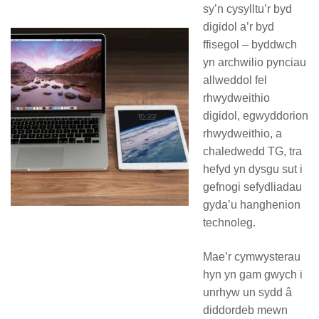
sy’n cysylltu’r byd
digidol a’r byd
ffisegol – byddwch
yn archwilio pynciau
allweddol fel
rhwydweithio
digidol, egwyddorion
rhwydweithio, a
chaledwedd TG, tra
hefyd yn dysgu sut i
gefnogi sefydliadau
gyda’u hanghenion
technoleg.
Mae’r cymwysterau
hyn yn gam gwych i
unrhyw un sydd â
diddordeb mewn