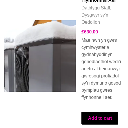
Ffynhonnell Aer
Datblygu Staff
,
Dysgwyr sy'n
Oedolion
£
630.00
Mae hwn yn gwrs
cymhwyster a
gydnabyddir yn
genedlaethol wedi’i
anelu at beirianwyr
gwresogi profiadol
sy’n dymuno gosod
pympiau gwres
ffynhonnell aer.
Add to cart