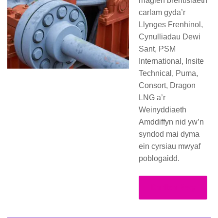
rhaglen brentisiaeth
carlam gyda’r
Llynges Frenhinol,
Cynulliadau Dewi
Sant, PSM
International, Insite
Technical, Puma,
Consort, Dragon
LNG a’r
Weinyddiaeth
Amddiffyn nid yw’n
syndod mai dyma
ein cyrsiau mwyaf
poblogaidd.
Darllen Mwy