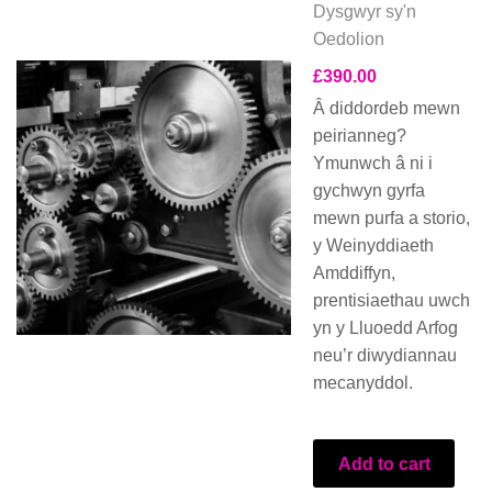
Dysgwyr sy'n
Oedolion
£
390.00
Â diddordeb mewn
peirianneg?
Ymunwch â ni i
gychwyn gyrfa
mewn purfa a storio,
y Weinyddiaeth
Amddiffyn,
prentisiaethau uwch
yn y Lluoedd Arfog
neu’r diwydiannau
mecanyddol.
Add to cart