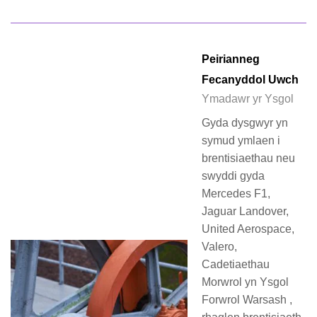
Peirianneg
Fecanyddol Uwch
Ymadawr yr Ysgol
Gyda dysgwyr yn
symud ymlaen i
brentisiaethau neu
swyddi gyda
Mercedes F1,
Jaguar Landover,
United Aerospace,
Valero,
Cadetiaethau
Morwrol yn Ysgol
Forwrol Warsash ,