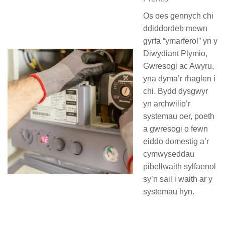
Os oes gennych chi
ddiddordeb mewn
gyrfa “ymarferol” yn y
Diwydiant Plymio,
Gwresogi ac Awyru,
yna dyma’r rhaglen i
chi. Bydd dysgwyr
yn archwilio’r
systemau oer, poeth
a gwresogi o fewn
eiddo domestig a’r
cymwyseddau
pibellwaith sylfaenol
sy’n sail i waith ar y
systemau hyn.