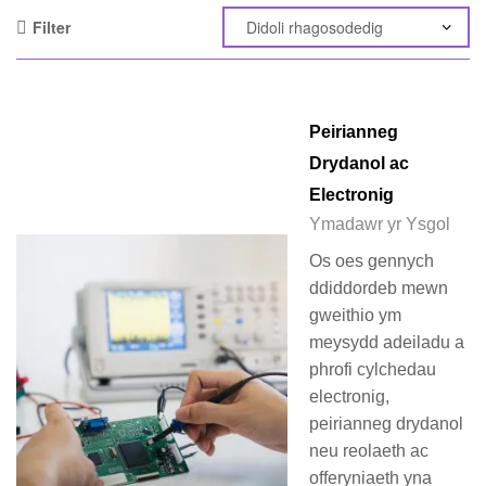
Filter
Peirianneg
Drydanol ac
Electronig
Ymadawr yr Ysgol
Os oes gennych
ddiddordeb mewn
gweithio ym
meysydd adeiladu a
phrofi cylchedau
electronig,
peirianneg drydanol
neu reolaeth ac
offeryniaeth yna