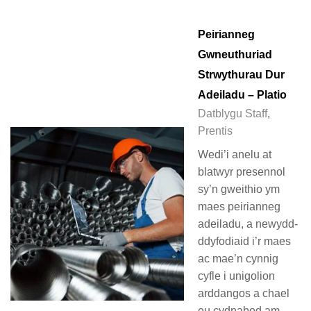
Peirianneg
Gwneuthuriad
Strwythurau Dur
Adeiladu – Platio
Datblygu Staff
,
Prentis
Wedi’i anelu at
blatwyr presennol
sy’n gweithio ym
maes peirianneg
adeiladu, a newydd-
ddyfodiaid i’r maes
ac mae’n cynnig
cyfle i unigolion
arddangos a chael
eu cydnabod am