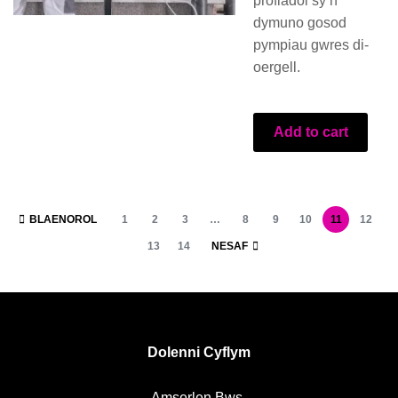
profiadol sy’n
dymuno gosod
pympiau gwres di-
oergell.
Add to cart
BLAENOROL
1
2
3
…
8
9
10
11
12
13
14
NESAF
Dolenni Cyflym
Amserlen Bws