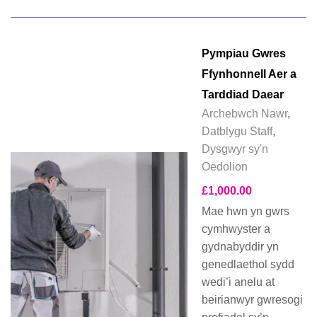
Pympiau Gwres
Ffynhonnell Aer a
Tarddiad Daear
Archebwch Nawr
,
Datblygu Staff
,
Dysgwyr sy'n
Oedolion
£
1,000.00
Mae hwn yn gwrs
cymhwyster a
gydnabyddir yn
genedlaethol sydd
wedi’i anelu at
beirianwyr gwresogi