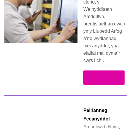
storio, y
Weinyddiaeth
Amddiffyn,
prentisiaethau uwch
yn y Lluoedd Arfog
a’r diwydiannau
mecanyddol, yna
efallai mai dyma’r
cwrs i chi.
Darllen Mwy
Peirianneg
Fecanyddol
Archebwch Nawr
,