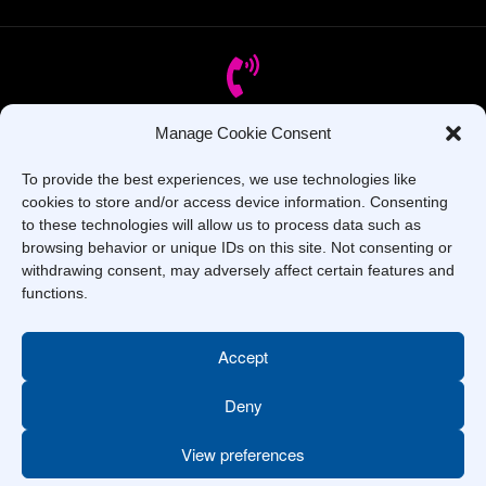
Manage Cookie Consent
Oes gennych chi gwestiynau? Ffoniwch ni!
To provide the best experiences, we use technologies like
cookies to store and/or access device information. Consenting
+44 1437 753 000
to these technologies will allow us to process data such as
browsing behavior or unique IDs on this site. Not consenting or
withdrawing consent, may adversely affect certain features and
functions.
Accept
Hawlfraint © 2025 –
Coleg Sir Benfro
. Cedwir Pob Hawl.
Deny
View preferences