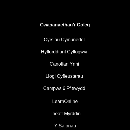
Gwasanaethau'r Coleg
Cyrsiau Cymunedol
Hyfforddiant Cyflogwyr
Canolfan Ynni
Llogi Cyfleusterau
Campws 6 Ffitrwydd
LearnOnline
Theatr Myrddin
Y Salonau