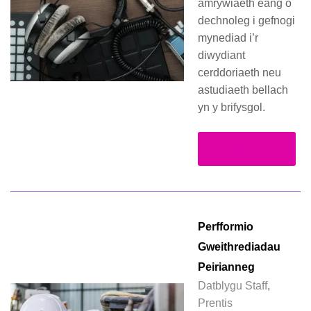
amrywiaeth eang o
dechnoleg i gefnogi
mynediad i’r
diwydiant
cerddoriaeth neu
astudiaeth bellach
yn y brifysgol.
Darllen Mwy
Perfformio
Gweithrediadau
Peirianneg
Datblygu Staff
,
Prentis