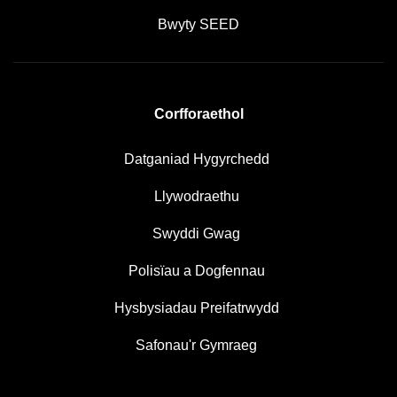
Bwyty SEED
Corfforaethol
Datganiad Hygyrchedd
Llywodraethu
Swyddi Gwag
Polisïau a Dogfennau
Hysbysiadau Preifatrwydd
Safonau'r Gymraeg