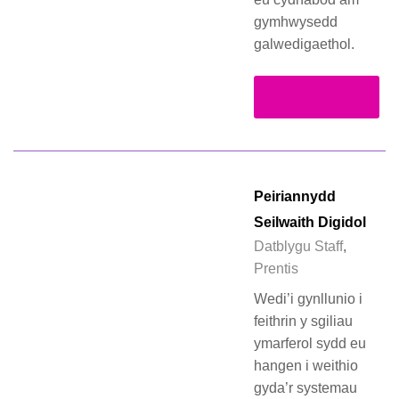
gymhwysedd
galwedigaethol.
Darllen Mwy
Peiriannydd
Seilwaith Digidol
Datblygu Staff
,
Prentis
Wedi’i gynllunio i
feithrin y sgiliau
ymarferol sydd eu
hangen i weithio
gyda’r systemau