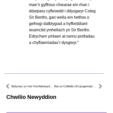
mae’n gyffrous chwarae ein rhan i
ddarparu cyfleoedd i ddysgwyr Coleg
Sir Benfro, gan wella ein hethos o
gefnogi datblygiad a hyfforddiant
ieuenctid ymhellach yn Sir Benfro.
Edrychwn ymlaen at rannu profiadau
a chyflawniadau’r dysgwyr.”
Myfyrwyr yn rhoi Ynni Adnewyddadwy ar yr Agenda Sgiliau
Ifan yn Cofleidio rôl Llysgennad y Gymraeg
Chwilio Newyddion