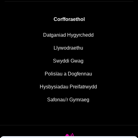
Corfforaethol
Datganiad Hygyrchedd
Llywodraethu
Swyddi Gwag
Polisïau a Dogfennau
Hysbysiadau Preifatrwydd
Safonau'r Gymraeg