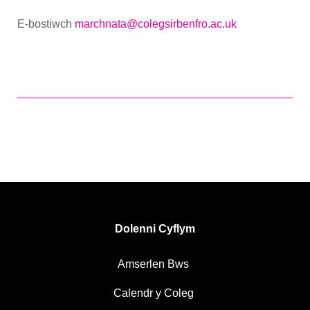
E-bostiwch
marchnata@colegsirbenfro.ac.uk
Dolenni Cyflym
Amserlen Bws
Calendr y Coleg