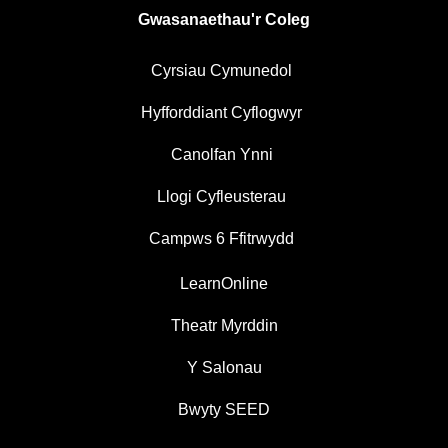
Gwasanaethau'r Coleg
Cyrsiau Cymunedol
Hyfforddiant Cyflogwyr
Canolfan Ynni
Llogi Cyfleusterau
Campws 6 Ffitrwydd
LearnOnline
Theatr Myrddin
Y Salonau
Bwyty SEED