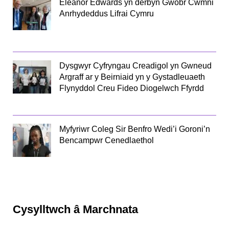
Eleanor Edwards yn derbyn Gwobr Cwmni
Anrhydeddus Lifrai Cymru
Dysgwyr Cyfryngau Creadigol yn Gwneud
Argraff ar y Beirniaid yn y Gystadleuaeth
Flynyddol Creu Fideo Diogelwch Ffyrdd
Myfyriwr Coleg Sir Benfro Wedi’i Goroni’n
Bencampwr Cenedlaethol
Cysylltwch â Marchnata