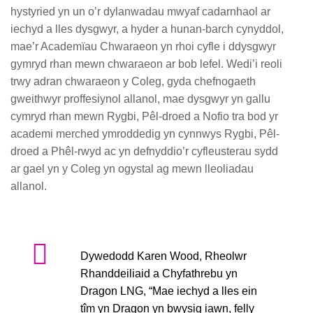
hystyried yn un o’r dylanwadau mwyaf cadarnhaol ar
iechyd a lles dysgwyr, a hyder a hunan-barch cynyddol,
mae’r Academïau Chwaraeon yn rhoi cyfle i ddysgwyr
gymryd rhan mewn chwaraeon ar bob lefel. Wedi’i reoli
trwy adran chwaraeon y Coleg, gyda chefnogaeth
gweithwyr proffesiynol allanol, mae dysgwyr yn gallu
cymryd rhan mewn Rygbi, Pêl-droed a Nofio tra bod yr
academi merched ymroddedig yn cynnwys Rygbi, Pêl-
droed a Phêl-rwyd ac yn defnyddio’r cyfleusterau sydd
ar gael yn y Coleg yn ogystal ag mewn lleoliadau
allanol.
Dywedodd Karen Wood, Rheolwr
Rhanddeiliaid a Chyfathrebu yn
Dragon LNG, “Mae iechyd a lles ein
tîm yn Dragon yn bwysig iawn, felly