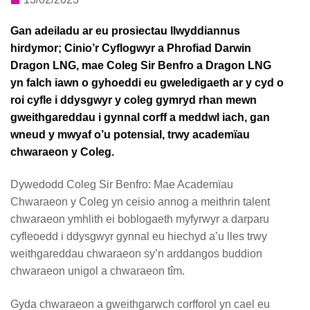
Gan adeiladu ar eu prosiectau llwyddiannus
hirdymor; Cinio’r Cyflogwyr a Phrofiad Darwin
Dragon LNG, mae Coleg Sir Benfro a Dragon LNG
yn falch iawn o gyhoeddi eu gweledigaeth ar y cyd o
roi cyfle i ddysgwyr y coleg gymryd rhan mewn
gweithgareddau i gynnal corff a meddwl iach, gan
wneud y mwyaf o’u potensial, trwy academïau
chwaraeon y Coleg.
Dywedodd Coleg Sir Benfro: Mae Academïau
Chwaraeon y Coleg yn ceisio annog a meithrin talent
chwaraeon ymhlith ei boblogaeth myfyrwyr a darparu
cyfleoedd i ddysgwyr gynnal eu hiechyd a’u lles trwy
weithgareddau chwaraeon sy’n arddangos buddion
chwaraeon unigol a chwaraeon tîm.
Gyda chwaraeon a gweithgarwch corfforol yn cael eu