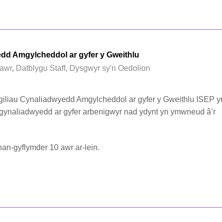
edd Amgylcheddol ar gyfer y Gweithlu
awr
,
Datblygu Staff
,
Dysgwyr sy'n Oedolion
giliau Cynaliadwyedd Amgylcheddol ar gyfer y Gweithlu ISEP y
 i gynaliadwyedd ar gyfer arbenigwyr nad ydynt yn ymwneud â’r
n-gyflymder 10 awr ar-lein.