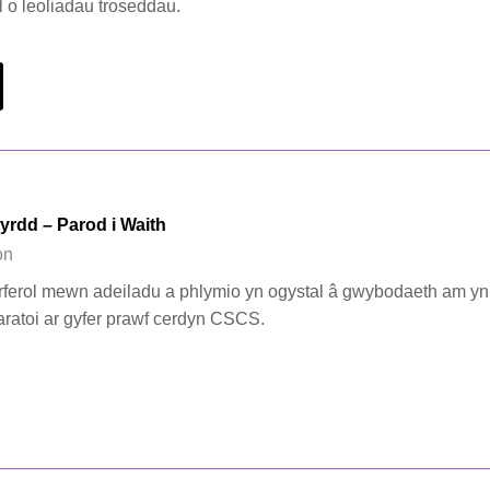
 o leoliadau troseddau.
yrdd – Parod i Waith
on
rferol mewn adeiladu a phlymio yn ogystal â gwybodaeth am yn
atoi ar gyfer prawf cerdyn CSCS.