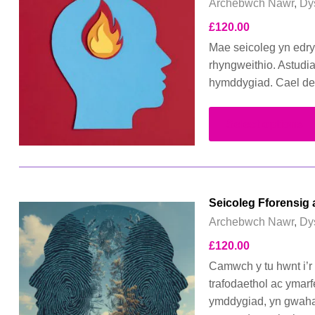
Archebwch Nawr
,
Dy
£
120.00
Mae seicoleg yn edry
rhyngweithio. Astudi
hymddygiad. Cael dea
Select options
Seicoleg Fforensig
Archebwch Nawr
,
Dy
£
120.00
Camwch y tu hwnt i’r 
trafodaethol ac ymarf
ymddygiad, yn gwahan