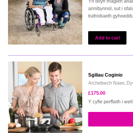
Yn dilyn rhaglen ana
annibynnol, sut i of
trafnidiaeth gyhoeddu
Add to cart
Sgiliau Coginio
Archebwch Nawr
,
Dy
£
175.00
Y cyfle perffaith i wel
Select options