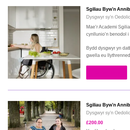
Sgiliau Byw’n Anni
Dysgwyr sy'n Oedoli
Mae’r Academi Sgilia
cynllunio’n benodol i
Bydd dysgwyr yn datb
gwella eu llythrenned
Darllen Mwy
Sgiliau Byw’n Annib
Dysgwyr sy'n Oedoli
£
200.00