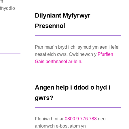
yn
efnyddio
Dilyniant Myfyrwyr
Presennol
Pan mae’n bryd i chi symud ymlaen i lefel
nesaf eich cwrs. Cwblhewch y
Ffurflen
Gais perthnasol ar-lein.
.
Angen help i ddod o hyd i
gwrs?
Ffoniwch ni ar
0800 9 776 788
neu
anfonwch e-bost atom yn