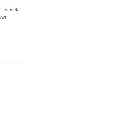
au cwnsela
mewn