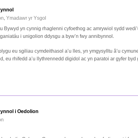
bynnol
on
,
Ymadawr yr Ysgol
u Bywyd yn cynnig rhaglenni cyfoethog ac amrywiol sydd wedi’
 ganiatáu i unigolion ddysgu a byw’n fwy annibynnol.
lygu eu sgiliau cymdeithasol a’u lles, yn ymgysylltu â’u cymun
d, eu rhifedd a’u llythrennedd digidol ac yn paratoi ar gyfer byd 
ynnol i Oedolion
on