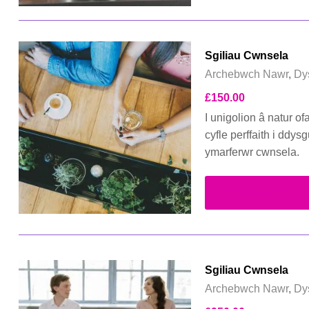
Sgiliau Cwnsela
Archebwch Nawr
,
Dy
£
150.00
I unigolion â natur o
cyfle perffaith i ddy
ymarferwr cwnsela.
Select options
Sgiliau Cwnsela
Archebwch Nawr
,
Dy