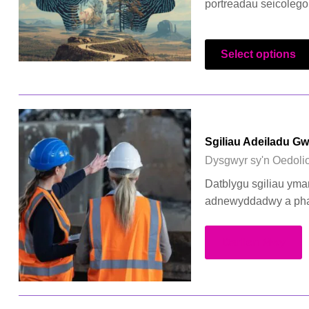
portreadau seicolegol
Select options
Sgiliau Adeiladu Gw
Dysgwyr sy'n Oedoli
Datblygu sgiliau yma
adnewyddadwy a phar
Darllen Mwy