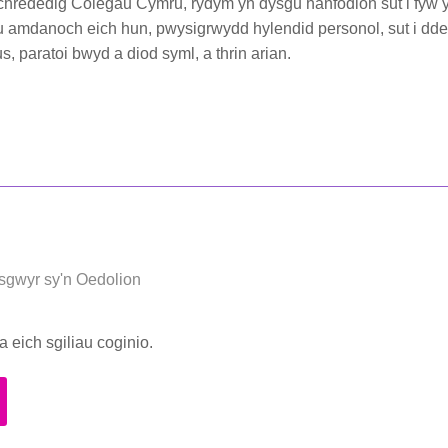
chrededig Colegau Cymru, rydym yn dysgu hanfodion sut i fyw 
alu amdanoch eich hun, pwysigrwydd hylendid personol, sut i dd
s, paratoi bwyd a diod syml, a thrin arian.
sgwyr sy'n Oedolion
la eich sgiliau coginio.