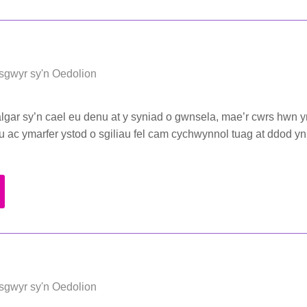
sgwyr sy'n Oedolion
falgar sy’n cael eu denu at y syniad o gwnsela, mae’r cwrs hwn y
sgu ac ymarfer ystod o sgiliau fel cam cychwynnol tuag at ddod yn
sgwyr sy'n Oedolion