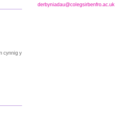
derbyniadau@colegsirbenfro.ac.uk
n cynnig y