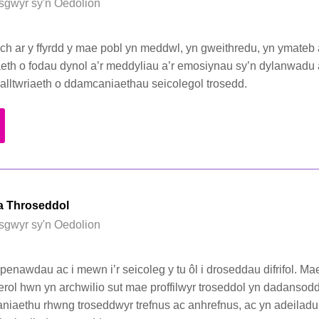
sgwyr sy'n Oedolion
ch ar y ffyrdd y mae pobl yn meddwl, yn gweithredu, yn ymateb 
aeth o fodau dynol a’r meddyliau a’r emosiynau sy’n dylanwadu 
lltwriaeth o ddamcaniaethau seicolegol trosedd.
 a Throseddol
sgwyr sy'n Oedolion
penawdau ac i mewn i’r seicoleg y tu ôl i droseddau difrifol. Ma
erol hwn yn archwilio sut mae proffilwyr troseddol yn dadansodd
iaethu rhwng troseddwyr trefnus ac anhrefnus, ac yn adeiladu