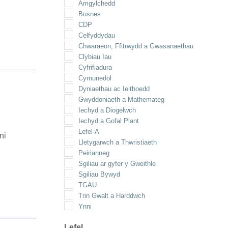
Amgylchedd
Busnes
CDP
Celfyddydau
Chwaraeon, Ffitrwydd a Gwasanaethau
Clybiau Iau
Cyfrifiadura
Cymunedol
Dyniaethau ac Ieithoedd
Gwyddoniaeth a Mathemateg
Iechyd a Diogelwch
Iechyd a Gofal Plant
Lefel-A
ni
Lletygarwch a Thwristiaeth
Peirianneg
Sgiliau ar gyfer y Gweithle
Sgiliau Bywyd
TGAU
Trin Gwalt a Harddwch
Ynni
Lefel