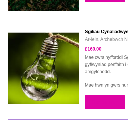
Sgiliau Cynaliadwy
Ar-lein
,
Archebwch N
£
160.00
Mae cwrs hyfforddi S
gyflwyniad perffaith
amgylchedd.
Mae hwn yn gwrs huna
Darllen Mwy