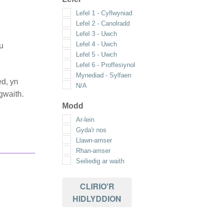
Lefel 1 - Cyflwyniad
Lefel 2 - Canolradd
Lefel 3 - Uwch
Lefel 4 - Uwch
u
Lefel 5 - Uwch
Lefel 6 - Proffesiynol
Mynediad - Sylfaen
ed, yn
N/A
gwaith.
Modd
Ar-lein
Gyda'r nos
Llawn-amser
Rhan-amser
Seiliedig ar waith
CLIRIO'R
HIDLYDDION