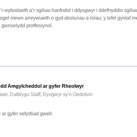
oi’r wybodaeth a’r sgiliau hanfodol i ddysgwyr i ddefnyddio sgili
iogel mewn amrywiaeth o gyd-destunau a rolau; y lefel gyntaf 
n gwnselydd proffesiynol.
edd Amgylcheddol ar gyfer Rheolwyr
awr
,
Datblygu Staff
,
Dysgwyr sy'n Oedolion
ar gyfer sefydliad gwell.