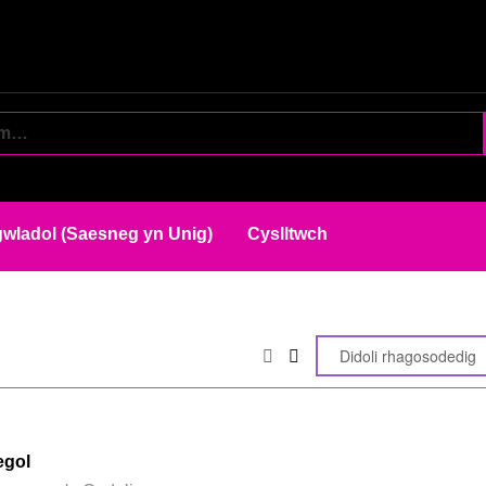
wladol (Saesneg yn Unig)
Cyslltwch
egol