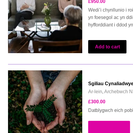
£
950.00
Wedi’i chynllunio i r
yn foesegol ac yn dd
hyfforddiant i ddod y
Add to cart
Sgiliau Cynaliadwy
Ar-lein
,
Archebwch N
£
300.00
Datblygwch eich pobl 
Darllen Mwy