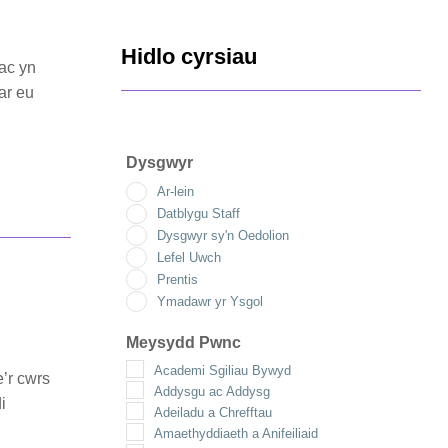
Hidlo cyrsiau
ac yn
ar eu
Dysgwyr
Ar-lein
Datblygu Staff
Dysgwyr sy'n Oedolion
Lefel Uwch
Prentis
Ymadawr yr Ysgol
Meysydd Pwnc
Academi Sgiliau Bywyd
e’r cwrs
Addysgu ac Addysg
i
Adeiladu a Chrefftau
Amaethyddiaeth a Anifeiliaid