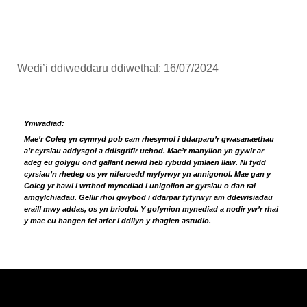
Wedi’i ddiweddaru ddiwethaf: 16/07/2024
Ymwadiad:
Mae’r Coleg yn cymryd pob cam rhesymol i ddarparu’r gwasanaethau
a’r cyrsiau addysgol a ddisgrifir uchod. Mae’r manylion yn gywir ar
adeg eu golygu ond gallant newid heb rybudd ymlaen llaw. Ni fydd
cyrsiau’n rhedeg os yw niferoedd myfyrwyr yn annigonol. Mae gan y
Coleg yr hawl i wrthod mynediad i unigolion ar gyrsiau o dan rai
amgylchiadau. Gellir rhoi gwybod i ddarpar fyfyrwyr am ddewisiadau
eraill mwy addas, os yn briodol. Y gofynion mynediad a nodir yw’r rhai
y mae eu hangen fel arfer i ddilyn y rhaglen astudio.