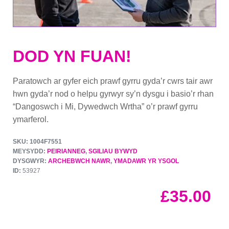
DOD YN FUAN!
Paratowch ar gyfer eich prawf gyrru gyda’r cwrs tair awr
hwn gyda’r nod o helpu gyrwyr sy’n dysgu i basio’r rhan
“Dangoswch i Mi, Dywedwch Wrtha” o’r prawf gyrru
ymarferol.
SKU: 1004F7551
MEYSYDD:
PEIRIANNEG
,
SGILIAU BYWYD
DYSGWYR:
ARCHEBWCH NAWR
,
YMADAWR YR YSGOL
ID:
53927
£
35.00