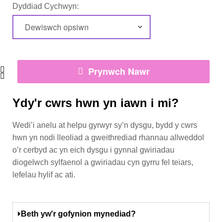
Dyddiad Cychwyn:
Prynwch Nawr
Ydy'r cwrs hwn yn iawn i mi?
Wedi’i anelu at helpu gyrwyr sy’n dysgu, bydd y cwrs
hwn yn nodi lleoliad a gweithrediad rhannau allweddol
o’r cerbyd ac yn eich dysgu i gynnal gwiriadau
diogelwch sylfaenol a gwiriadau cyn gyrru fel teiars,
lefelau hylif ac ati.
Beth yw'r gofynion mynediad?