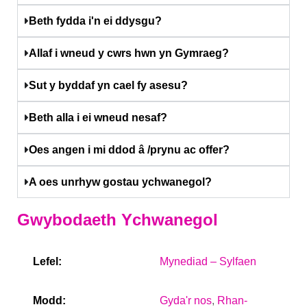
Beth fydda i'n ei ddysgu?
Allaf i wneud y cwrs hwn yn Gymraeg?
Sut y byddaf yn cael fy asesu?
Beth alla i ei wneud nesaf?
Oes angen i mi ddod â /prynu ac offer?
A oes unrhyw gostau ychwanegol?
Gwybodaeth Ychwanegol
Lefel:
Mynediad – Sylfaen
Modd:
Gyda'r nos
,
Rhan-