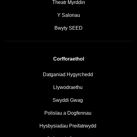
Theatr Myrddin
Y Salonau
Bwyty SEED
Corfforaethol
Datganiad Hygyrchedd
Llywodraethu
Swyddi Gwag
Polisïau a Dogfennau
Hysbysiadau Preifatrwydd