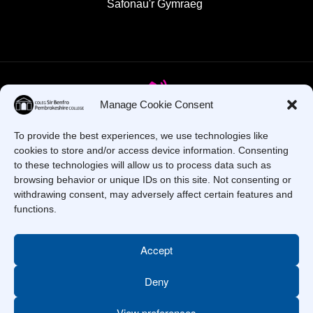
Safonau'r Gymraeg
Manage Cookie Consent
To provide the best experiences, we use technologies like
Oes gennych chi gwestiynau? Ffoniwch ni!
cookies to store and/or access device information. Consenting
to these technologies will allow us to process data such as
+44 1437 753 000
browsing behavior or unique IDs on this site. Not consenting or
withdrawing consent, may adversely affect certain features and
functions.
Accept
Deny
Hawlfraint © 2025 –
Coleg Sir Benfro
. Cedwir Pob Hawl.
View preferences