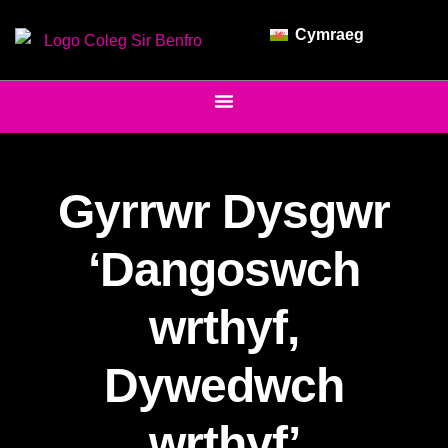
Cymraeg
Gyrrwr Dysgwr
‘Dangoswch
wrthyf,
Dywedwch
wrthyf’