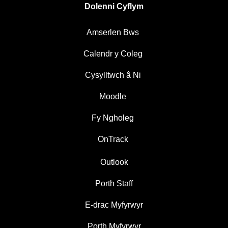
Dolenni Cyflym
Amserlen Bws
Calendr y Coleg
Cysylltwch â Ni
Moodle
Fy Ngholeg
OnTrack
Outlook
Porth Staff
E-drac Myfyrwyr
Porth Myfyrwyr