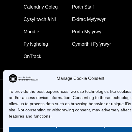
Calendr y Coleg
Porth Staff
Cysylltwch â Ni
E-drac Myfyrwyr
Moodle
Porth Myfyrwyr
Fy Ngholeg
Cymorth i Fyfyrwyr
OnTrack
Manage Cookie Consent
To provide the best experiences, we use technologies like cookies 
and/or access device information. Consenting to these technologie
Oes gennych chi gwestiynau? Ffoniwch ni!
allow us to process data such as browsing behavior or unique IDs 
site. Not consenting or withdrawing consent, may adversely affect 
features and functions.
+44 1437 753 000