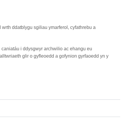
wrth ddatblygu sgiliau ymarferol, cyfathrebu a
yn caniatáu i ddysgwyr archwilio ac ehangu eu
lltwriaeth glir o gyfleoedd a gofynion gyrfaoedd yn y