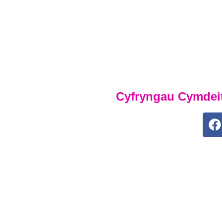
Yn y canllaw hwn mae gw
ddefnyddiol i chi wrth i
Canllaw i Rieni
Cyfryngau Cymdei
allu ymuno â'n Hacademi
n, darganfyddwch beth