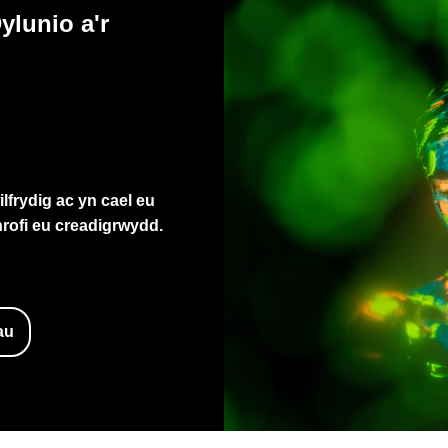
ylunio a'r
ilfrydig ac yn cael eu
hrofi eu creadigrwydd.
au