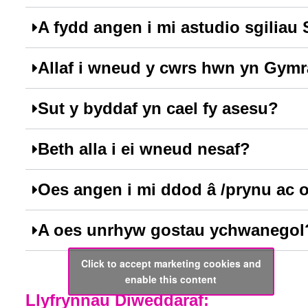
A fydd angen i mi astudio sgilia
Allaf i wneud y cwrs hwn yn Gym
Sut y byddaf yn cael fy asesu?
Beth alla i ei wneud nesaf?
Oes angen i mi ddod â /prynu ac o
A oes unrhyw gostau ychwanegol
Click to accept marketing cookies and
enable this content
Llyfrynnau Diweddaraf: