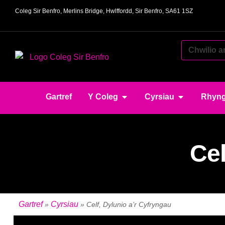
Coleg Sir Benfro, Merlins Bridge, Hwlffordd, Sir Benfro, SA61 1SZ
Gartref
Y Coleg
Cyrsiau
Rhyng
Cel
Gartref
Cyrsiau
»
»
Celf, Dylunio a’r Cyfryngau