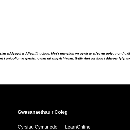
iau addysgol a ddisgrifir uchod. Mae’r manylion yn gywir ar adeg eu golygu ond gal
 i unigolion ar gyrsiau o dan rai amgylchiadau. Gellir rhoi gwybod i ddarpar fyfyrw
Gwasanaethau'r Coleg
Cyrsiau Cymunedol
LearnOnline