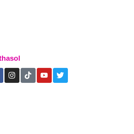
ybodaeth yr ydym yn gobeithio y bydd yn
’ch mab neu ferch ymgartrefu ym mywyd y Coleg.
thasol