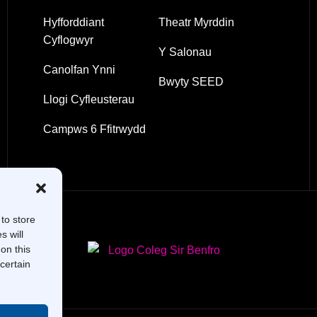
Hyfforddiant
Theatr Myrddin
Cyflogwyr
Y Salonau
Canolfan Ynni
Bwyty SEED
Llogi Cyfleusterau
Campws 6 Ffitrwydd
to store
s will
on this
certain