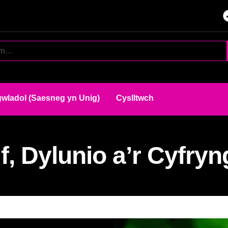
wladol (Saesneg yn Unig)
Cyslltwch
f, Dylunio a’r Cyfry