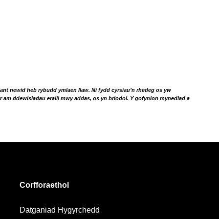
lant newid heb rybudd ymlaen llaw. Ni fydd cyrsiau’n rhedeg os yw
yr am ddewisiadau eraill mwy addas, os yn briodol. Y gofynion mynediad a
Corfforaethol
Datganiad Hygyrchedd