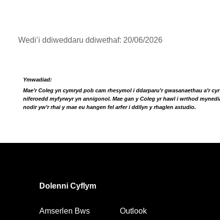
Wedi’i ddiweddaru ddiwethaf: 20/06/2026
Ymwadiad:
Mae’r Coleg yn cymryd pob cam rhesymol i ddarparu’r gwasanaethau a’r cyrs
niferoedd myfyrwyr yn annigonol. Mae gan y Coleg yr hawl i wrthod mynediad
nodir yw’r rhai y mae eu hangen fel arfer i ddilyn y rhaglen astudio.
Dolenni Cyflym
Amserlen Bws
Outlook