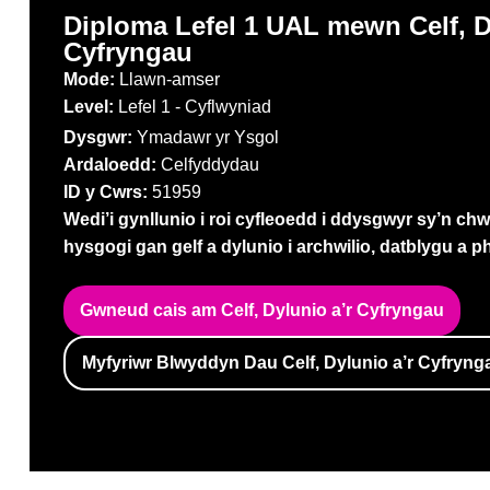
Diploma Lefel 1 UAL mewn Celf, D
Cyfryngau
Mode:
Llawn-amser
Level:
Lefel 1 - Cyflwyniad
Dysgwr:
Ymadawr yr Ysgol
Ardaloedd:
Celfyddydau
ID y Cwrs:
51959
Wedi’i gynllunio i roi cyfleoedd i ddysgwyr sy’n chw
hysgogi gan gelf a dylunio i archwilio, datblygu a p
Gwneud cais am Celf, Dylunio a’r Cyfryngau
Myfyriwr Blwyddyn Dau Celf, Dylunio a’r Cyfryng