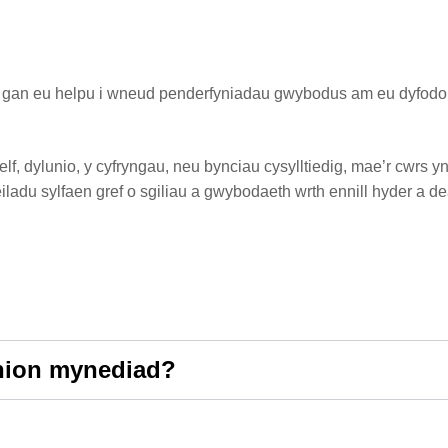
, gan eu helpu i wneud penderfyniadau gwybodus am eu dyfodol 
elf, dylunio, y cyfryngau, neu bynciau cysylltiedig, mae’r cwrs 
ladu sylfaen gref o sgiliau a gwybodaeth wrth ennill hyder a dea
ynion mynediad?