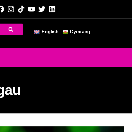
English
Cymraeg
ngau