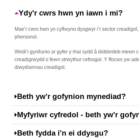
Ydy'r cwrs hwn yn iawn i mi?
Mae’r cwrs hwn yn cyflwyno dysgwyr i’r sector creadigol
phersonol.
Wedi’i gynllunio ar gyfer y rhai sydd â diddordeb mewn c
creadigrwydd o fewn strwythur cefnogol. Y ffocws yw adei
diwydiannau creadigol.
Beth yw'r gofynion mynediad?
Myfyriwr cyfredol - beth yw'r gof
Beth fydda i'n ei ddysgu?