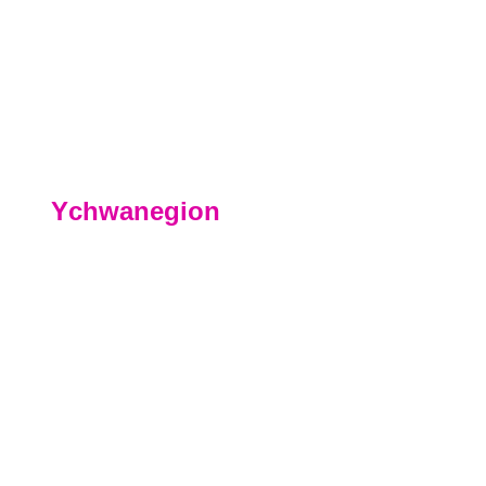
Cefnogi eich Patio i'r Coleg
Canllaw I Pontio
Ychwanegion
Academi Chwaraeon
Tra byddwch ar y cwrs hwn efallai y byddwch yn g
Chwaraeon, os oes gennych dalent mewn chwaraeo
rydym yn ei gynnig ar ein
Tudalen Academi Chwaraeon