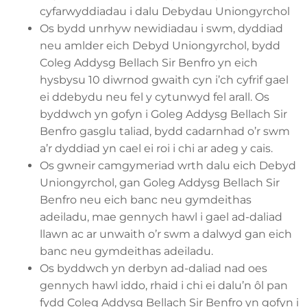
cyfarwyddiadau i dalu Debydau Uniongyrchol
Os bydd unrhyw newidiadau i swm, dyddiad
neu amlder eich Debyd Uniongyrchol, bydd
Coleg Addysg Bellach Sir Benfro yn eich
hysbysu 10 diwrnod gwaith cyn i’ch cyfrif gael
ei ddebydu neu fel y cytunwyd fel arall. Os
byddwch yn gofyn i Goleg Addysg Bellach Sir
Benfro gasglu taliad, bydd cadarnhad o’r swm
a’r dyddiad yn cael ei roi i chi ar adeg y cais.
Os gwneir camgymeriad wrth dalu eich Debyd
Uniongyrchol, gan Goleg Addysg Bellach Sir
Benfro neu eich banc neu gymdeithas
adeiladu, mae gennych hawl i gael ad-daliad
llawn ac ar unwaith o’r swm a dalwyd gan eich
banc neu gymdeithas adeiladu.
Os byddwch yn derbyn ad-daliad nad oes
gennych hawl iddo, rhaid i chi ei dalu’n ôl pan
fydd Coleg Addysg Bellach Sir Benfro yn gofyn i