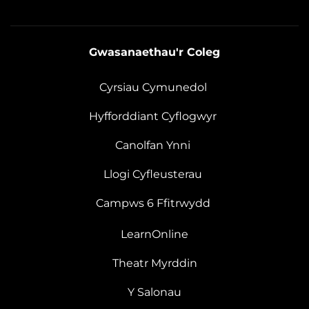
Gwasanaethau'r Coleg
Cyrsiau Cymunedol
Hyfforddiant Cyflogwyr
Canolfan Ynni
Llogi Cyfleusterau
Campws 6 Ffitrwydd
LearnOnline
Theatr Myrddin
Y Salonau