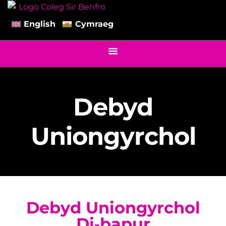
English
Cymraeg
Debyd
Uniongyrchol
Debyd Uniongyrchol
Di‑bapur