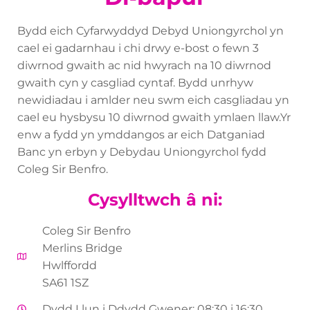
Bydd eich Cyfarwyddyd Debyd Uniongyrchol yn
cael ei gadarnhau i chi drwy e-bost o fewn 3
diwrnod gwaith ac nid hwyrach na 10 diwrnod
gwaith cyn y casgliad cyntaf. Bydd unrhyw
newidiadau i amlder neu swm eich casgliadau yn
cael eu hysbysu 10 diwrnod gwaith ymlaen llaw.Yr
enw a fydd yn ymddangos ar eich Datganiad
Banc yn erbyn y Debydau Uniongyrchol fydd
Coleg Sir Benfro.
Cysylltwch â ni:
Coleg Sir Benfro
Merlins Bridge
Hwlffordd
SA61 1SZ
Dydd Llun i Ddydd Gwener: 08:30 i 16:30