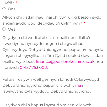
Cyfrif?
Oes
Allwch chi gadarnhau mai chi yw'r unig berson sydd
angen awdurdodi debydau o'r Cyfrif hwn?
Oes
Os ydych chi wedi ateb ‘Na’ i’r naill neu’r llall o’r
cwestiynau hyn bydd angen i chi gwblhau
Cyfarwyddyd Debyd Uniongyrchol papur a/neu bydd
angen i chi gysylltu â’n Tîm Cyllid i drafod dewisiadau
eraill drwy e-bost
finance@pembrokeshire.ac.uk
neu
ffoniwch
01437 753 000
.
Fel arall, os yw'n well gennych lofnodi Cyfarwyddyd
Debyd Uniongyrchol papur, cliciwch
yma
i
lawrlwytho Cyfarwyddyd Debyd Uniongyrchol.
Os ydych chi'n hapus i symud ymlaen, cliciwch