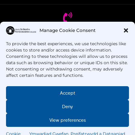
Manage Cookie Consent
Oes gennych chi gwestiynau? Ffoniwch ni!
To provide the best experiences, we use technologies like
cookies to store and/or access device information.
+44 1437 753 000
Consenting to these technologies will allow us to process
data such as browsing behavior or unique IDs on this site.
Not consenting or withdrawing consent, may adversely
affect certain features and functions.
Accept
Deny
Hawlfraint © 2025 –
Coleg Sir Benfro
. Cedwir Pob
Hawl.
View preferences
Cookie
Ymwadiad Gwefan, Preifatrwydd a Datganiad