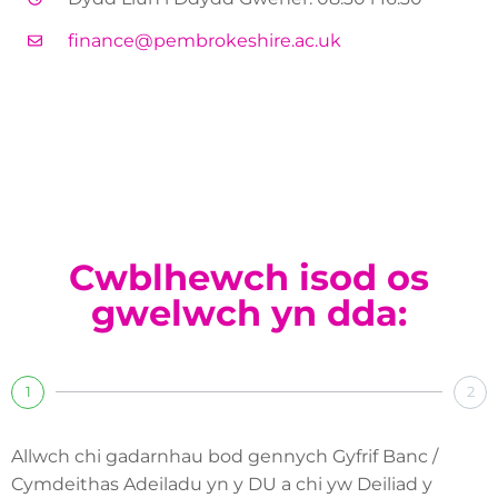
finance@pembrokeshire.ac.uk
Cwblhewch isod os
gwelwch yn dda:
1
2
Allwch chi gadarnhau bod gennych Gyfrif Banc /
Cymdeithas Adeiladu yn y DU a chi yw Deiliad y