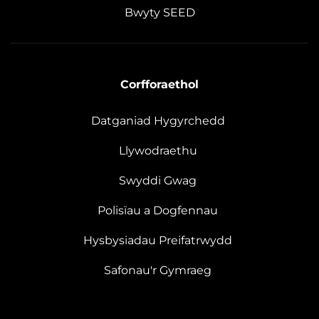
Bwyty SEED
Corfforaethol
Datganiad Hygyrchedd
Llywodraethu
Swyddi Gwag
Polisïau a Dogfennau
Hysbysiadau Preifatrwydd
Safonau'r Gymraeg