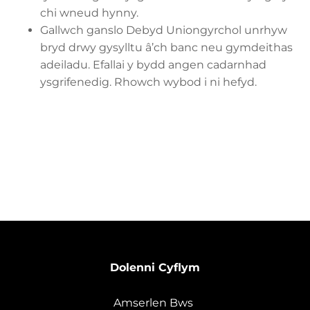
chi wneud hynny.
Gallwch ganslo Debyd Uniongyrchol unrhyw
bryd drwy gysylltu â’ch banc neu gymdeithas
adeiladu. Efallai y bydd angen cadarnhad
ysgrifenedig. Rhowch wybod i ni hefyd.
Dolenni Cyflym
Amserlen Bws