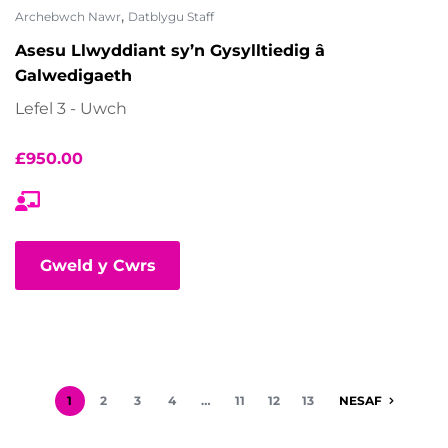
,
Archebwch Nawr
Datblygu Staff
Asesu Llwyddiant sy’n Gysylltiedig â
Galwedigaeth
Lefel 3 - Uwch
£
950.00
Gweld y Cwrs
1
2
3
4
…
11
12
13
NESAF