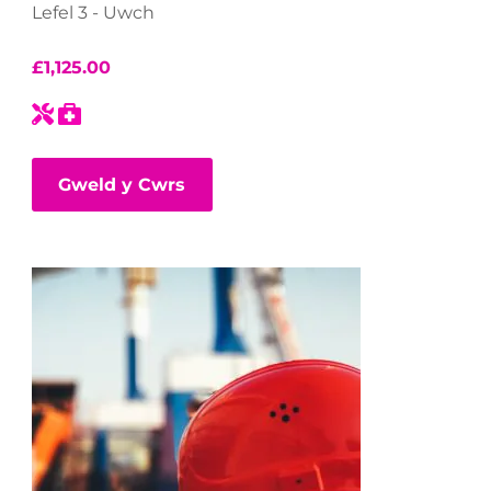
Lefel 3 - Uwch
£
1,125.00
Gweld y Cwrs