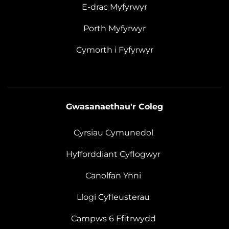
E-drac Myfyrwyr
Porth Myfyrwyr
Cymorth i Fyfyrwyr
Gwasanaethau'r Coleg
Cyrsiau Cymunedol
Hyfforddiant Cyflogwyr
Canolfan Ynni
Llogi Cyfleusterau
Campws 6 Ffitrwydd