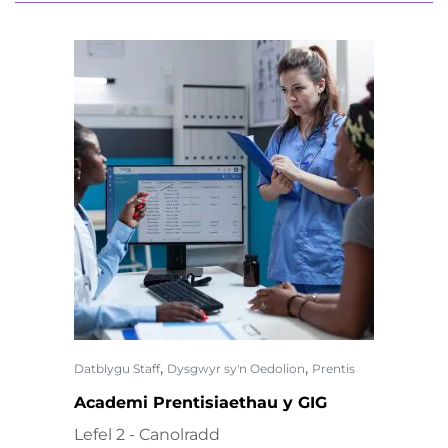
,
,
Datblygu Staff
Dysgwyr sy'n Oedolion
Prentis
Academi Prentisiaethau y GIG
Lefel 2 - Canolradd