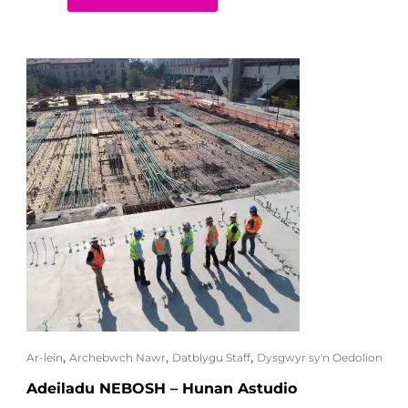
,
,
,
Ar-lein
Archebwch Nawr
Datblygu Staff
Dysgwyr sy'n Oedolion
Adeiladu NEBOSH – Hunan Astudio