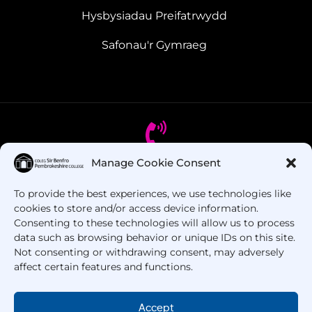
Hysbysiadau Preifatrwydd
Safonau'r Gymraeg
Manage Cookie Consent
Oes gennych chi gwestiynau? Ffoniwch ni!
To provide the best experiences, we use technologies like
cookies to store and/or access device information.
+44 1437 753 000
Consenting to these technologies will allow us to process
data such as browsing behavior or unique IDs on this site.
Not consenting or withdrawing consent, may adversely
affect certain features and functions.
Accept