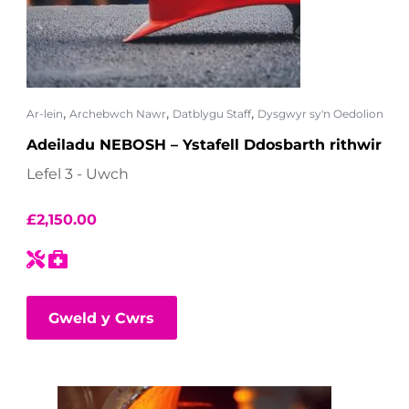
,
,
,
Ar-lein
Archebwch Nawr
Datblygu Staff
Dysgwyr sy'n Oedolion
Adeiladu NEBOSH – Ystafell Ddosbarth rithwir
Lefel 3 - Uwch
£
2,150.00
Gweld y Cwrs