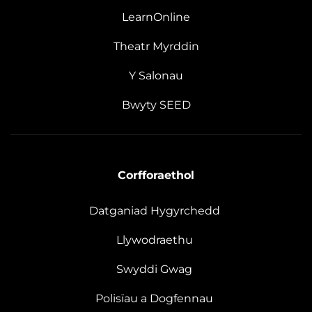
LearnOnline
Theatr Myrddin
Y Salonau
Bwyty SEED
Corfforaethol
Datganiad Hygyrchedd
Llywodraethu
Swyddi Gwag
Polisïau a Dogfennau