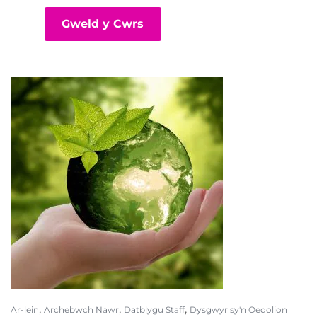
Gweld y Cwrs
,
,
,
Ar-lein
Archebwch Nawr
Datblygu Staff
Dysgwyr sy'n Oedolion