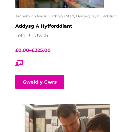
,
,
Archebwch Nawr
Datblygu Staff
Dysgwyr sy'n Oedolion
Addysg A Hyfforddiant
Lefel 3 - Uwch
£
0.00
–
£
325.00
Gweld y Cwrs