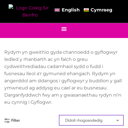
English
Cymraeg
Rydym yn gweithio gyda channoedd o gyflogwyr
ledled y rhanbarth ac yn falch o greu
cydweithrediadau cadarnhaol sydd o fudd i
fusnesau lleol a'r gymuned ehangach. Rydym yn
angerddol am ddangos i gyflogwyr y buddion y gall
ymwneud ag addysg eu cael ar eu busnesau.
Darganfyddwch fwy am y gwasanaethau rydyn ni'n
eu cynnig i Gyflogwr.
Filter