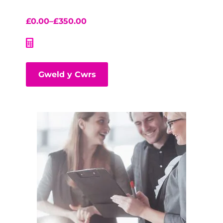
£
0.00
–
£
350.00
Gweld y Cwrs