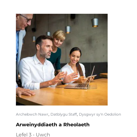
,
,
Archebwch Nawr
Datblygu Staff
Dysgwyr sy'n Oedolion
Arweinyddiaeth a Rheolaeth
Lefel 3 - Uwch