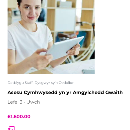
,
Datblygu Staff
Dysgwyr sy'n Oedolion
Asesu Cymhwysedd yn yr Amgylchedd Gwaith
Lefel 3 - Uwch
£
1,600.00