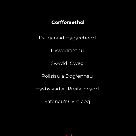
Corfforaethol
Datganiad Hygyrchedd
Llywodraethu
Swyddi Gwag
Polisïau a Dogfennau
Hysbysiadau Preifatrwydd
Safonau'r Gymraeg