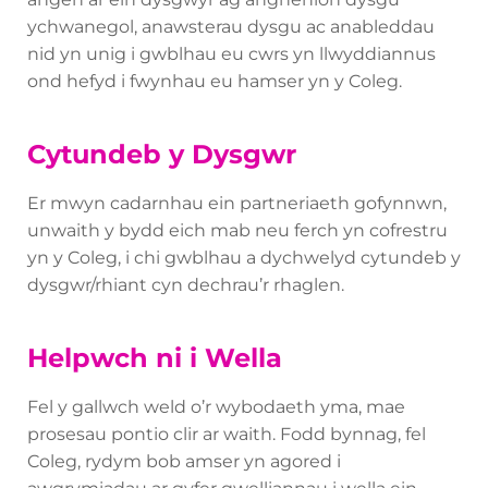
ychwanegol, anawsterau dysgu ac anableddau
nid yn unig i gwblhau eu cwrs yn llwyddiannus
ond hefyd i fwynhau eu hamser yn y Coleg.
Cytundeb y Dysgwr
Er mwyn cadarnhau ein partneriaeth gofynnwn,
unwaith y bydd eich mab neu ferch yn cofrestru
yn y Coleg, i chi gwblhau a dychwelyd cytundeb y
dysgwr/rhiant cyn dechrau’r rhaglen.
Helpwch ni i Wella
Fel y gallwch weld o’r wybodaeth yma, mae
prosesau pontio clir ar waith. Fodd bynnag, fel
Coleg, rydym bob amser yn agored i