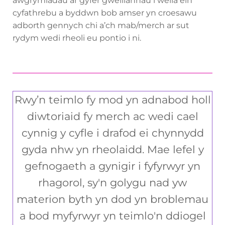
awgrymiadau ar gyfer gwelliannau i wella ein
cyfathrebu a byddwn bob amser yn croesawu
adborth gennych chi a’ch mab/merch ar sut
rydym wedi rheoli eu pontio i ni.
Rwy’n teimlo fy mod yn adnabod holl
diwtoriaid fy merch ac wedi cael
cynnig y cyfle i drafod ei chynnydd
gyda nhw yn rheolaidd. Mae lefel y
gefnogaeth a gynigir i fyfyrwyr yn
rhagorol, sy'n golygu nad yw
materion byth yn dod yn broblemau
a bod myfyrwyr yn teimlo'n ddiogel