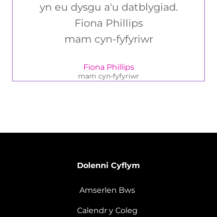
yn eu dysgu a'u datblygiad.
Fiona Phillips
mam cyn-fyfyriwr
Fiona Phillips
mam cyn-fyfyriwr
Dolenni Cyflym
Amserlen Bws
Calendr y Coleg