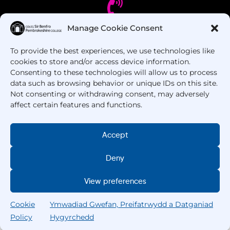
Manage Cookie Consent
Oes gennych chi gwestiynau? Ffoniwch ni!
To provide the best experiences, we use technologies like
cookies to store and/or access device information.
+44 1437 753 000
Consenting to these technologies will allow us to process
data such as browsing behavior or unique IDs on this site.
Not consenting or withdrawing consent, may adversely
affect certain features and functions.
Accept
Deny
Hawlfraint © 2025 –
Coleg Sir Benfro
. Cedwir Pob
Hawl.
View preferences
Cookie
Ymwadiad Gwefan, Preifatrwydd a Datganiad
Policy
Hygyrchedd
Chwilio
Gartref
Cyrsiau
Chwilio
Fy Ngholeg