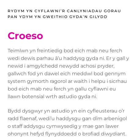
RYDYM YN CYFLAWNI’R CANLYNIADAU GORAU
PAN YDYM YN GWEITHIO GYDA’N GILYDD
Croeso
Teimlwn yn freintiedig bod eich mab neu ferch
wedi dewis parhau â’u haddysg gyda ni. Er y gall y
newid i amgylchedd newydd achosi pryder,
gallwch fod yn dawel eich meddwl bod gennym
system gymorth ragorol ar waith i helpu i sicrhau
bod eich mab neu ferch yn gallu cyflawni eu
llawn botensial wrth astudio gyda ni.
Bydd dysgwyr yn astudio yn ein cyfleusterau o’r
radd flaenaf, wedi’u haddysgu gan dîm arbenigol
o staff addysgu cymwysedig y mae gan lawer
ohonynt hefyd flynyddoedd o brofiad diwydiant.