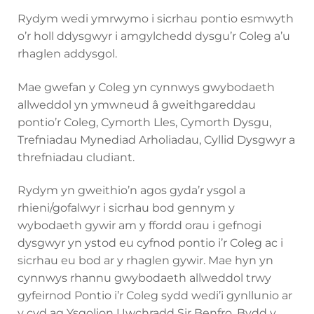
Rydym wedi ymrwymo i sicrhau pontio esmwyth
o’r holl ddysgwyr i amgylchedd dysgu’r Coleg a’u
rhaglen addysgol.
Mae gwefan y Coleg yn cynnwys gwybodaeth
allweddol yn ymwneud â gweithgareddau
pontio’r Coleg, Cymorth Lles, Cymorth Dysgu,
Trefniadau Mynediad Arholiadau, Cyllid Dysgwyr a
threfniadau cludiant.
Rydym yn gweithio’n agos gyda’r ysgol a
rhieni/gofalwyr i sicrhau bod gennym y
wybodaeth gywir am y ffordd orau i gefnogi
dysgwyr yn ystod eu cyfnod pontio i’r Coleg ac i
sicrhau eu bod ar y rhaglen gywir. Mae hyn yn
cynnwys rhannu gwybodaeth allweddol trwy
gyfeirnod Pontio i’r Coleg sydd wedi’i gynllunio ar
y cyd ag Ysgolion Uwchradd Sir Benfro. Bydd y