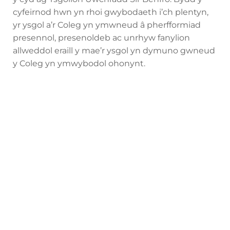
cyfeirnod hwn yn rhoi gwybodaeth i’ch plentyn,
yr ysgol a’r Coleg yn ymwneud â pherfformiad
presennol, presenoldeb ac unrhyw fanylion
allweddol eraill y mae’r ysgol yn dymuno gwneud
y Coleg yn ymwybodol ohonynt.
Canllaw i Rieni
Yn y canllaw hwn mae gwybodaeth yr
ydym yn gobeithio y bydd yn
ddefnyddiol i chi wrth i’ch mab neu
ferch ymgartrefu ym mywyd y Coleg.
Cliciwch Yma