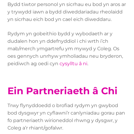
Bydd tiwtor personol yn sicrhau eu bod yn aros ar
y trywydd iawn a bydd diweddariadau rheolaidd
yn sicrhau eich bod yn cael eich diweddaru.
Rydym yn gobeithio bydd y wybodaeth ar y
dudalen hon yn ddefnyddiol i chi wrth i’ch
mab/merch ymgartrefu ym mywyd y Coleg. Os
oes gennych unrhyw ymholiadau neu bryderon,
peidiwch ag oedi cyn
cysylltu â ni
.
Ein Partneriaeth â Chi
Trwy flynyddoedd o brofiad rydym yn gwybod
bod dysgwyr yn cyflawni’r canlyniadau gorau pan
fo partneriaeth wirioneddol rhwng y dysgwr, y
Coleg a’r rhiant/gofalwr.