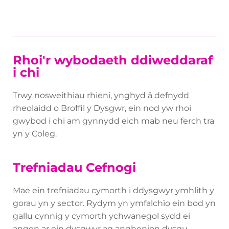
Rhoi'r wybodaeth ddiweddaraf
i chi
Trwy nosweithiau rhieni, ynghyd â defnydd
rheolaidd o Broffil y Dysgwr, ein nod yw rhoi
gwybod i chi am gynnydd eich mab neu ferch tra
yn y Coleg.
Trefniadau Cefnogi
Mae ein trefniadau cymorth i ddysgwyr ymhlith y
gorau yn y sector. Rydym yn ymfalchïo ein bod yn
gallu cynnig y cymorth ychwanegol sydd ei
angen ar ein dysgwyr ag anghenion dysgu