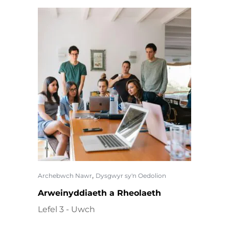
,
Archebwch Nawr
Dysgwyr sy'n Oedolion
Arweinyddiaeth a Rheolaeth
Lefel 3 - Uwch