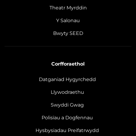
Theatr Myrddin
Y Salonau
Bwyty SEED
Corfforaethol
Datganiad Hygyrchedd
Llywodraethu
Swyddi Gwag
Polisïau a Dogfennau
Hysbysiadau Preifatrwydd