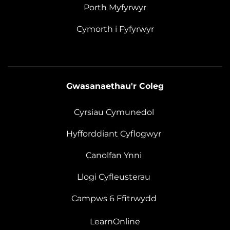
Porth Myfyrwyr
Cymorth i Fyfyrwyr
Gwasanaethau'r Coleg
Cyrsiau Cymunedol
Hyfforddiant Cyflogwyr
Canolfan Ynni
Llogi Cyfleusterau
Campws 6 Ffitrwydd
LearnOnline