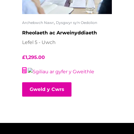
,
Archebwch Nawr
Dysgwyr sy'n Oedolion
Rheolaeth ac Arweinyddiaeth
Lefel 5 - Uwch
£
1,295.00
Gweld y Cwrs