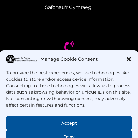
Safonau'r Gymraeg
Manage Cookie Consent
Oes gennych chi gwestiynau? Ffoniwch ni!
To provide the best experiences, we use technologies like
cookies to store and/or access device information.
+44 1437 753 000
Consenting to these technologies will allow us to process
data such as browsing behavior or unique IDs on this site.
Not consenting or withdrawing consent, may adversely
affect certain features and functions.
Accept
Deny
Hawlfraint © 2025 –
Coleg Sir Benfro
. Cedwir Pob