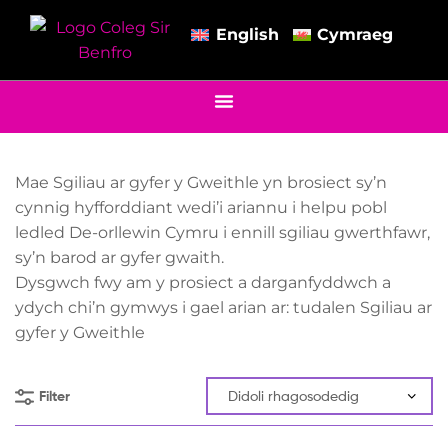
English
Cymraeg
Mae Sgiliau ar gyfer y Gweithle yn brosiect sy’n
cynnig hyfforddiant wedi’i ariannu i helpu pobl
ledled De-orllewin Cymru i ennill sgiliau gwerthfawr,
sy’n barod ar gyfer gwaith.
Dysgwch fwy am y prosiect a darganfyddwch a
ydych chi’n gymwys i gael arian ar: tudalen Sgiliau ar
gyfer y Gweithle
Filter