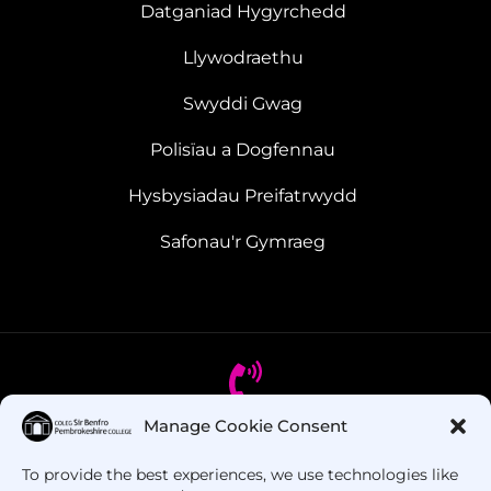
Datganiad Hygyrchedd
Llywodraethu
Swyddi Gwag
Polisïau a Dogfennau
Hysbysiadau Preifatrwydd
Safonau'r Gymraeg
Manage Cookie Consent
Oes gennych chi gwestiynau? Ffoniwch ni!
To provide the best experiences, we use technologies like