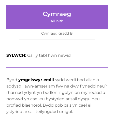
Cymraeg
Ail Iaith
Cymraeg gradd B
SYLWCH:
Gall y tabl hwn newid
Bydd
ymgeiswyr eraill
sydd wedi bod allan o
addysg llawn-amser am fwy na dwy flynedd neu’r
rhai nad ydynt yn bodloni’r gofynion mynediad a
nodwyd yn cael eu hystyried ar sail dysgu neu
brofiad blaenorol. Bydd pob cais yn cael ei
ystyried ar sail teilyngdod unigol.