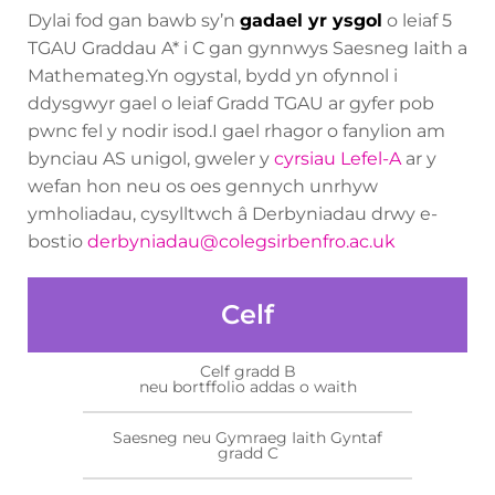
Dylai fod gan bawb sy’n
gadael yr ysgol
o leiaf 5
TGAU Graddau A* i C gan gynnwys Saesneg Iaith a
Mathemateg.Yn ogystal, bydd yn ofynnol i
ddysgwyr gael o leiaf Gradd TGAU ar gyfer pob
pwnc fel y nodir isod.I gael rhagor o fanylion am
bynciau AS unigol, gweler y
cyrsiau Lefel-A
ar y
wefan hon neu os oes gennych unrhyw
ymholiadau, cysylltwch â Derbyniadau drwy e-
bostio
derbyniadau@colegsirbenfro.ac.uk
Celf
Celf gradd B
neu bortffolio addas o waith
Saesneg neu Gymraeg Iaith Gyntaf
gradd C