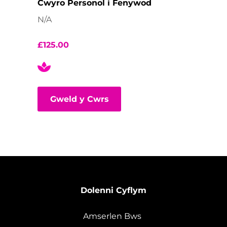
Cwyro Personol i Fenywod
N/A
£
125.00
Gweld y Cwrs
Dolenni Cyflym
Amserlen Bws