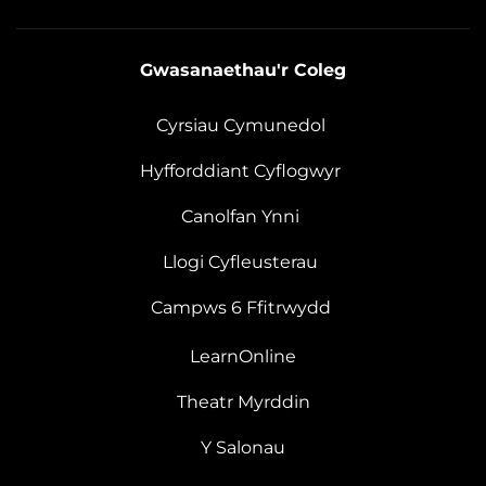
Gwasanaethau'r Coleg
Cyrsiau Cymunedol
Hyfforddiant Cyflogwyr
Canolfan Ynni
Llogi Cyfleusterau
Campws 6 Ffitrwydd
LearnOnline
Theatr Myrddin
Y Salonau