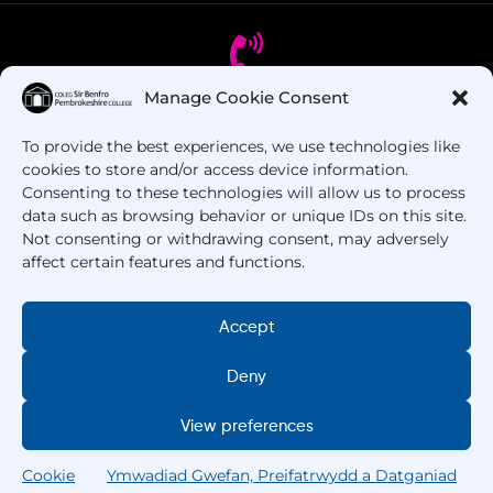
Manage Cookie Consent
Oes gennych chi gwestiynau? Ffoniwch ni!
To provide the best experiences, we use technologies like
cookies to store and/or access device information.
+44 1437 753 000
Consenting to these technologies will allow us to process
data such as browsing behavior or unique IDs on this site.
Not consenting or withdrawing consent, may adversely
affect certain features and functions.
Accept
Deny
Hawlfraint © 2025 –
Coleg Sir Benfro
. Cedwir Pob
Hawl.
View preferences
Cookie
Ymwadiad Gwefan, Preifatrwydd a Datganiad