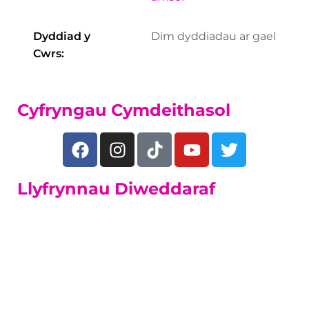
Dyddiad y
Dim dyddiadau ar gael
Cwrs:
Cyfryngau Cymdeithasol
Llyfrynnau Diweddaraf
Dysgwyr sy'n
Oedolion