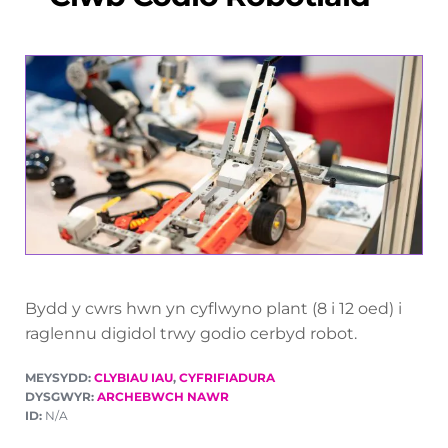
Bydd y cwrs hwn yn cyflwyno plant (8 i 12 oed) i
raglennu digidol trwy godio cerbyd robot.
MEYSYDD:
CLYBIAU IAU
,
CYFRIFIADURA
DYSGWYR:
ARCHEBWCH NAWR
ID:
N/A