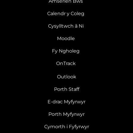
Amserlen Bws
Calendr y Coleg
Cysylltwch â Ni
Moodle
Fy Ngholeg
OnTrack
Outlook
Porth Staff
E-drac Myfyrwyr
Porth Myfyrwyr
Cymorth i Fyfyrwyr