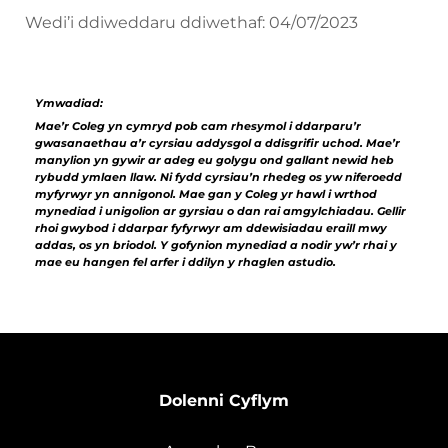
Wedi’i ddiweddaru ddiwethaf: 04/07/2023
Ymwadiad:
Mae’r Coleg yn cymryd pob cam rhesymol i ddarparu’r
gwasanaethau a’r cyrsiau addysgol a ddisgrifir uchod. Mae’r
manylion yn gywir ar adeg eu golygu ond gallant newid heb
rybudd ymlaen llaw. Ni fydd cyrsiau’n rhedeg os yw niferoedd
myfyrwyr yn annigonol. Mae gan y Coleg yr hawl i wrthod
mynediad i unigolion ar gyrsiau o dan rai amgylchiadau. Gellir
rhoi gwybod i ddarpar fyfyrwyr am ddewisiadau eraill mwy
addas, os yn briodol. Y gofynion mynediad a nodir yw’r rhai y
mae eu hangen fel arfer i ddilyn y rhaglen astudio.
Dolenni Cyflym