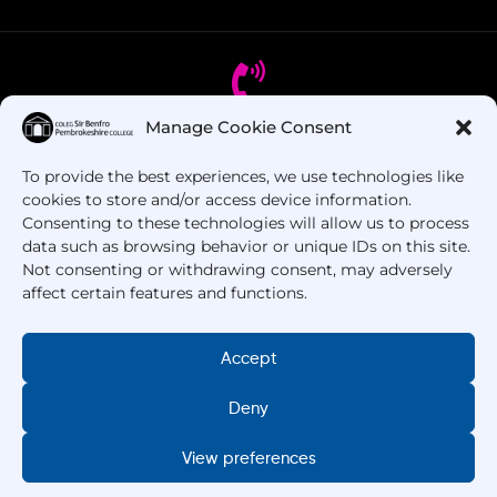
Manage Cookie Consent
Oes gennych chi gwestiynau? Ffoniwch ni!
To provide the best experiences, we use technologies like
cookies to store and/or access device information.
+44 1437 753 000
Consenting to these technologies will allow us to process
data such as browsing behavior or unique IDs on this site.
Not consenting or withdrawing consent, may adversely
affect certain features and functions.
Accept
Deny
Hawlfraint © 2025 –
Coleg Sir Benfro
. Cedwir Pob
Hawl.
View preferences