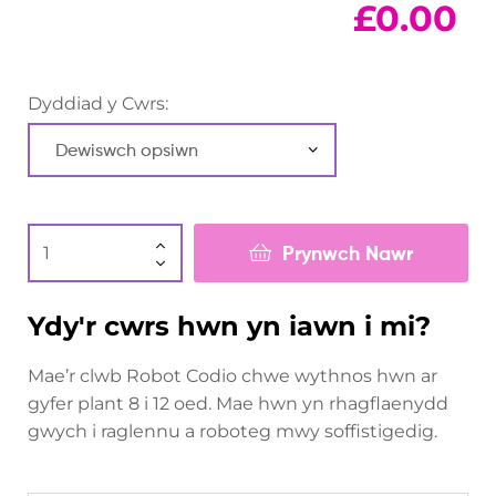
£
0.00
Dyddiad y Cwrs:
Prynwch Nawr
Ydy'r cwrs hwn yn iawn i mi?
Mae’r clwb Robot Codio chwe wythnos hwn ar
gyfer plant 8 i 12 oed. Mae hwn yn rhagflaenydd
gwych i raglennu a roboteg mwy soffistigedig.