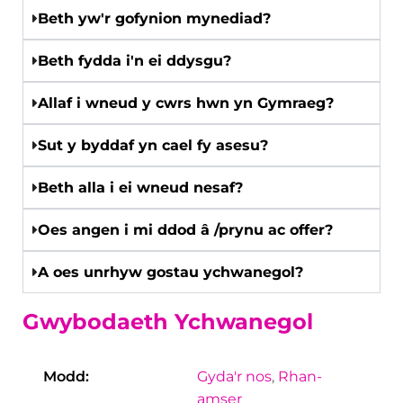
Beth yw'r gofynion mynediad?
Beth fydda i'n ei ddysgu?
Allaf i wneud y cwrs hwn yn Gymraeg?
Sut y byddaf yn cael fy asesu?
Beth alla i ei wneud nesaf?
Oes angen i mi ddod â /prynu ac offer?
A oes unrhyw gostau ychwanegol?
Gwybodaeth Ychwanegol
Modd:
Gyda'r nos
,
Rhan-
amser