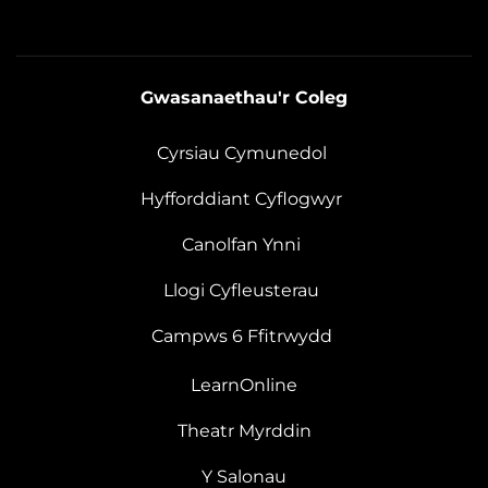
Gwasanaethau'r Coleg
Cyrsiau Cymunedol
Hyfforddiant Cyflogwyr
Canolfan Ynni
Llogi Cyfleusterau
Campws 6 Ffitrwydd
LearnOnline
Theatr Myrddin
Y Salonau