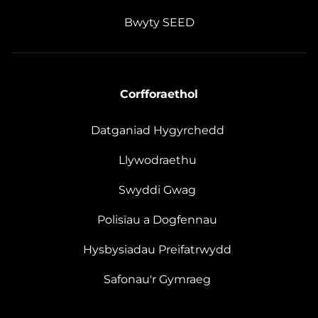
Bwyty SEED
Corfforaethol
Datganiad Hygyrchedd
Llywodraethu
Swyddi Gwag
Polisïau a Dogfennau
Hysbysiadau Preifatrwydd
Safonau'r Gymraeg