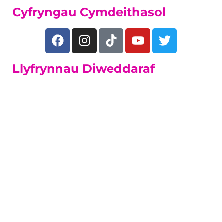
Cyfryngau Cymdeithasol
Llyfrynnau Diweddaraf
Dysgwyr sy'n
Oedolion
Amrywiaeth o gyrsiau rhan-amser byr a
hir.
Canllaw Oedolion i Ddysgwyr