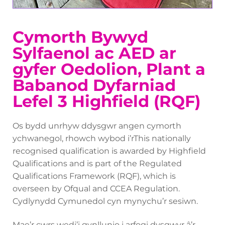
Cymorth Bywyd
Sylfaenol ac AED ar
gyfer Oedolion, Plant a
Babanod Dyfarniad
Lefel 3 Highfield (RQF)
Os bydd unrhyw ddysgwr angen cymorth
ychwanegol, rhowch wybod i’rThis nationally
recognised qualification is awarded by Highfield
Qualifications and is part of the Regulated
Qualifications Framework (RQF), which is
overseen by Ofqual and CCEA Regulation.
Cydlynydd Cymunedol cyn mynychu’r sesiwn.
Mae’r cwrs wedi’i gynllunio i arfogi dysgwyr â’r