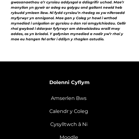
gwasanaethau a’r cyrsiau addysgol a ddisgrifir uchod. Mae’r
manylion yn gywir ar adeg eu golygu ond gallant newid heb
rybudd ymlaen llaw. Ni fydd cyrsiau’n rhedeg os yw niferoedd
myfyrwyr yn annigonol. Mae gan y Coleg yr hawl i wrthod
mynediad i unigolion ar gyrsiau o dan rai amgylchiadau. Gellir
rhoi gwybod i ddarpar fyfyrwyr am ddewisiadau eraill mwy
addas, os yn briodol. Y gofynion mynediad a nodir yw’r rhai y
mae eu hangen fel arfer i ddilyn y rhaglen astudio.
Dolenni Cyflym
Amserlen Bws
Calendr y Coleg
Cysylltwch â Ni
Moodle