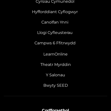
Cyrsiau Cymunedol
Hyfforddiant Cyflogwyr
Canolfan Ynni
Llogi Cyfleusterau
Campws 6 Ffitrwydd
LearnOnline
Theatr Myrddin
Y Salonau
Bwyty SEED
Corfforaethol