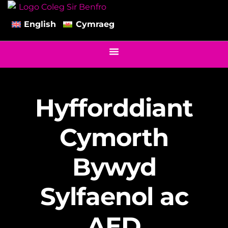
English
Cymraeg
Hyfforddiant
Cymorth
Bywyd
Sylfaenol ac
AED