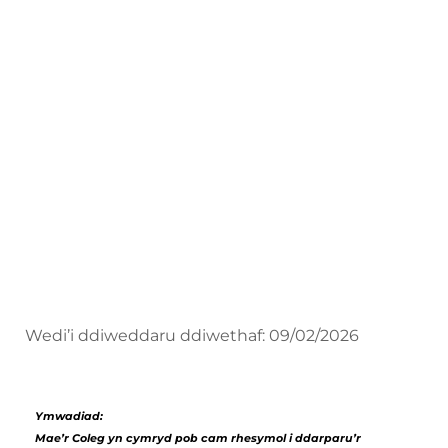
Canllaw i
Gyflogwyr
Hyfforddiant Canolog, Seiliedig ar Waith
a Phrentisiaethau
Canllaw i Gyflogwyr
Wedi’i ddiweddaru ddiwethaf: 09/02/2026
Ymwadiad:
Mae’r Coleg yn cymryd pob cam rhesymol i ddarparu’r