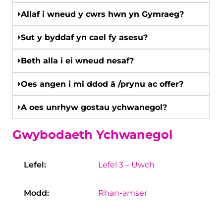
Allaf i wneud y cwrs hwn yn Gymraeg?
Sut y byddaf yn cael fy asesu?
Beth alla i ei wneud nesaf?
Oes angen i mi ddod â /prynu ac offer?
A oes unrhyw gostau ychwanegol?
Gwybodaeth Ychwanegol
Lefel:
Lefel 3 – Uwch
Modd:
Rhan-amser