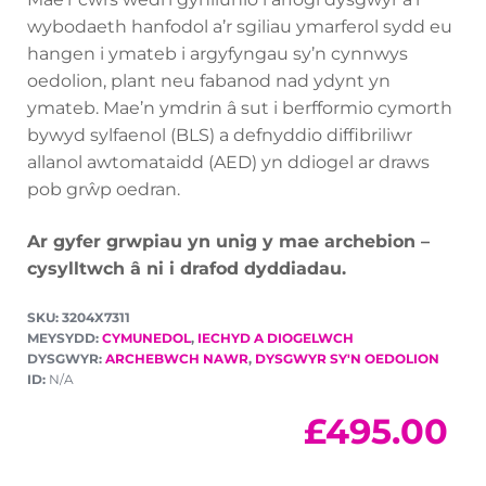
wybodaeth hanfodol a’r sgiliau ymarferol sydd eu
hangen i ymateb i argyfyngau sy’n cynnwys
oedolion, plant neu fabanod nad ydynt yn
ymateb. Mae’n ymdrin â sut i berfformio cymorth
bywyd sylfaenol (BLS) a defnyddio diffibriliwr
allanol awtomataidd (AED) yn ddiogel ar draws
pob grŵp oedran.
Ar gyfer grwpiau yn unig y mae archebion –
cysylltwch â ni i drafod dyddiadau.
SKU: 3204X7311
MEYSYDD:
CYMUNEDOL
,
IECHYD A DIOGELWCH
DYSGWYR:
ARCHEBWCH NAWR
,
DYSGWYR SY'N OEDOLION
ID:
N/A
£
495.00