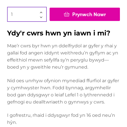
Prynwch Nawr
Ydy'r cwrs hwn yn iawn i mi?
Mae’r cwrs byr hwn yn ddelfrydol ar gyfer y rhai y
gallai fod angen iddynt weithredu’n gyflym ac yn
effeithiol mewn sefyllfa sy’n peryglu bywyd—
boed yn y gweithle neu’r gymuned.
Nid oes unrhyw ofynion mynediad ffurfiol ar gyfer
y cymhwyster hwn. Fodd bynnag, argymhellir
bod gan ddysgwyr o leiaf Lefel 1 o lythrennedd i
gefnogi eu dealltwriaeth o gynnwys y cwrs.
I gofrestru, rhaid i ddysgwyr fod yn 16 oed neu’n
hŷn.