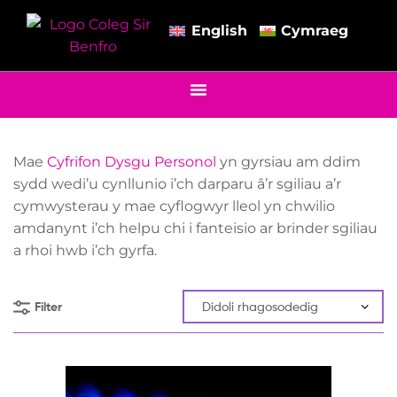
English
Cymraeg
Mae
Cyfrifon Dysgu Personol
yn gyrsiau am ddim
sydd wedi’u cynllunio i’ch darparu â’r sgiliau a’r
cymwysterau y mae cyflogwyr lleol yn chwilio
amdanynt i’ch helpu chi i fanteisio ar brinder sgiliau
a rhoi hwb i’ch gyrfa.
Filter