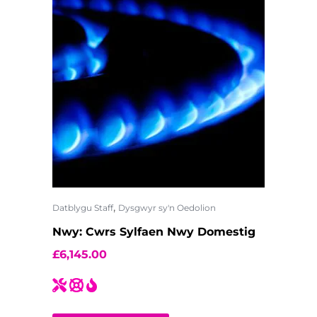
,
Datblygu Staff
Dysgwyr sy'n Oedolion
Nwy: Cwrs Sylfaen Nwy Domestig
£
6,145.00