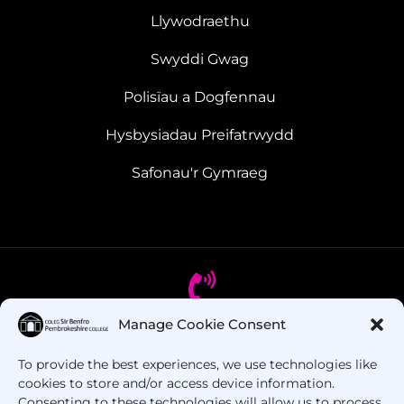
Llywodraethu
Swyddi Gwag
Polisïau a Dogfennau
Hysbysiadau Preifatrwydd
Safonau'r Gymraeg
Manage Cookie Consent
Oes gennych chi gwestiynau? Ffoniwch ni!
To provide the best experiences, we use technologies like
cookies to store and/or access device information.
+44 1437 753 000
Consenting to these technologies will allow us to process