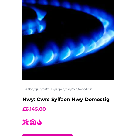
,
Datblygu Staff
Dysgwyr sy'n Oedolion
Nwy: Cwrs Sylfaen Nwy Domestig
£
6,145.00