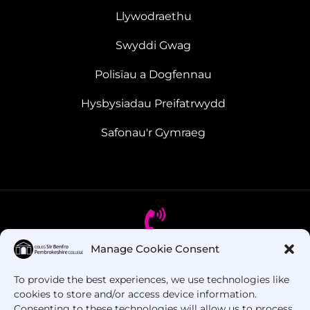
Llywodraethu
Swyddi Gwag
Polisïau a Dogfennau
Hysbysiadau Preifatrwydd
Safonau'r Gymraeg
Manage Cookie Consent
Oes gennych chi gwestiynau? Ffoniwch ni!
To provide the best experiences, we use technologies like
cookies to store and/or access device information.
+44 1437 753 000
Consenting to these technologies will allow us to process