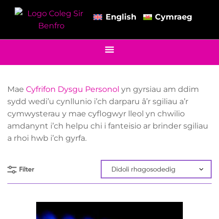
English
Cymraeg
Mae
Cyfrifon Dysgu Personol
yn gyrsiau am ddim
sydd wedi’u cynllunio i’ch darparu â’r sgiliau a’r
cymwysterau y mae cyflogwyr lleol yn chwilio
amdanynt i’ch helpu chi i fanteisio ar brinder sgiliau
a rhoi hwb i’ch gyrfa.
Filter