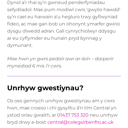
Dynol a’r rhai sy’n gwneud penderfyniadau
sefydliadol. Mae pum modiwl cwrs ‘gwylio hawdd’
sy’n cael eu harwain a’u hegluro trwy gyflwyniad
fideo, ac mae gan bob un ohonynt ymarfer gwirio
dysgu diwedd adran. Gall cynrychiolwyr ddysgu
ar eu cyflymder eu hunain pryd bynnag y
dymunant.
Mae hwn yn gwrs pedair awr ar-lein – darperir
mynediad 6 mis i’r cwrs.
Unrhyw gwestiynau?
Os oes gennych unrhyw gwestiynau am y cwrs
hwn, mae croeso i chi gysylltu â’n tîm Central yn
ystod oriau gwaith, ar
01437 753 320
neu unrhyw
bryd drwy e-bost
central@colegsirbenfro.ac.uk