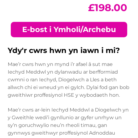
£
198.00
E-bost i Ymholi/Archebu
Ydy'r cwrs hwn yn iawn i mi?
Mae’r cwrs hwn yn mynd i’r afael â sut mae
Iechyd Meddwl yn dylanwadu ar berfformiad
cwmni o ran Iechyd, Diogelwch a Lles a beth
allwch chi ei wneud yn ei gylch. Dylai fod gan bob
gweithiwr proffesiynol HSE y wybodaeth hon.
Mae’r cwrs ar-lein Iechyd Meddwl a Diogelwch yn
y Gweithle wedi’i gynllunio ar gyfer unrhyw un
sy’n goruchwylio neu’n rheoli timau, gan
gynnwys gweithwyr proffesiynol Adnoddau