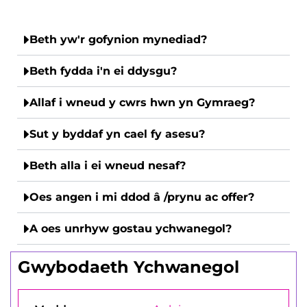
Beth yw'r gofynion mynediad?
Beth fydda i'n ei ddysgu?
Allaf i wneud y cwrs hwn yn Gymraeg?
Sut y byddaf yn cael fy asesu?
Beth alla i ei wneud nesaf?
Oes angen i mi ddod â /prynu ac offer?
A oes unrhyw gostau ychwanegol?
Gwybodaeth Ychwanegol