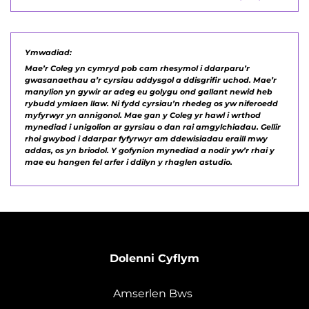
Ymwadiad:
Mae’r Coleg yn cymryd pob cam rhesymol i ddarparu’r
gwasanaethau a’r cyrsiau addysgol a ddisgrifir uchod. Mae’r
manylion yn gywir ar adeg eu golygu ond gallant newid heb
rybudd ymlaen llaw. Ni fydd cyrsiau’n rhedeg os yw niferoedd
myfyrwyr yn annigonol. Mae gan y Coleg yr hawl i wrthod
mynediad i unigolion ar gyrsiau o dan rai amgylchiadau. Gellir
rhoi gwybod i ddarpar fyfyrwyr am ddewisiadau eraill mwy
addas, os yn briodol. Y gofynion mynediad a nodir yw’r rhai y
mae eu hangen fel arfer i ddilyn y rhaglen astudio.
Dolenni Cyflym
Amserlen Bws