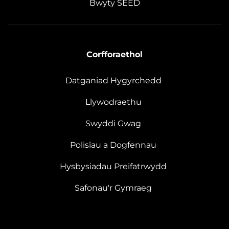
Bwyty SEED
Corfforaethol
Datganiad Hygyrchedd
Llywodraethu
Swyddi Gwag
Polisïau a Dogfennau
Hysbysiadau Preifatrwydd
Safonau'r Gymraeg