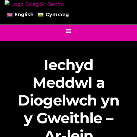
English
Cymraeg
Iechyd
Meddwl a
Diogelwch yn
y Gweithle –
Ar-lein