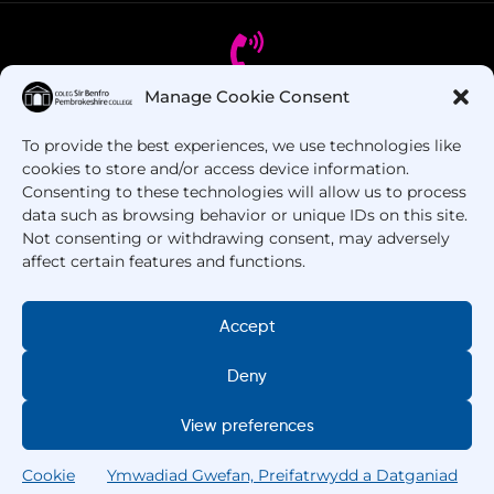
Manage Cookie Consent
Oes gennych chi gwestiynau? Ffoniwch ni!
To provide the best experiences, we use technologies like
cookies to store and/or access device information.
+44 1437 753 000
Consenting to these technologies will allow us to process
data such as browsing behavior or unique IDs on this site.
Not consenting or withdrawing consent, may adversely
affect certain features and functions.
Accept
Deny
Hawlfraint © 2025 –
Coleg Sir Benfro
. Cedwir Pob
Hawl.
View preferences
Cookie
Ymwadiad Gwefan, Preifatrwydd a Datganiad