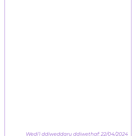
Canllaw Oedolion i Ddysgwyr
Canllaw i
Gyflogwyr
Hyfforddiant Canolog, Seiliedig ar
Waith a Phrentisiaethau
Canllaw i Gyflogwyr
Wedi’i ddiweddaru ddiwethaf: 22/04/2024