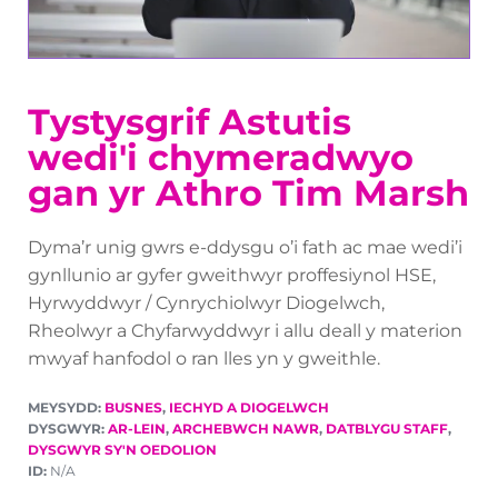
Tystysgrif Astutis
wedi'i chymeradwyo
gan yr Athro Tim Marsh
Dyma’r unig gwrs e-ddysgu o’i fath ac mae wedi’i
gynllunio ar gyfer gweithwyr proffesiynol HSE,
Hyrwyddwyr / Cynrychiolwyr Diogelwch,
Rheolwyr a Chyfarwyddwyr i allu deall y materion
mwyaf hanfodol o ran lles yn y gweithle.
MEYSYDD:
BUSNES
,
IECHYD A DIOGELWCH
DYSGWYR:
AR-LEIN
,
ARCHEBWCH NAWR
,
DATBLYGU STAFF
,
DYSGWYR SY'N OEDOLION
ID:
N/A