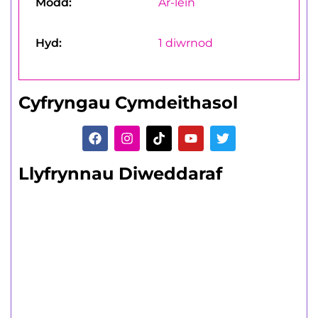
Modd:
Ar-lein
Hyd:
1 diwrnod
Cyfryngau Cymdeithasol
Llyfrynnau Diweddaraf
Dysgwyr sy'n
Oedolion
Amrywiaeth o gyrsiau rhan-amser byr
a hir.