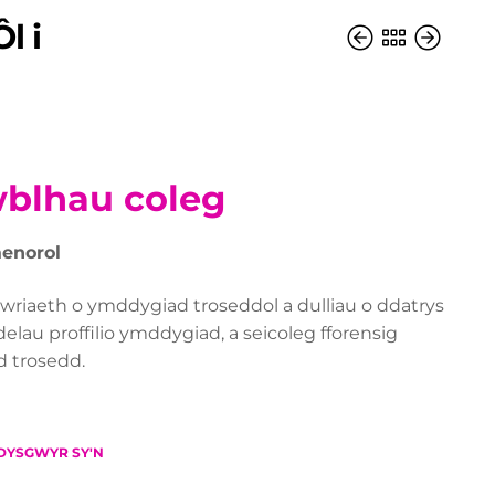
l i
wblhau coleg
aenorol
wriaeth o ymddygiad troseddol a dulliau o ddatrys
au proffilio ymddygiad, a seicoleg fforensig
 trosedd.
DYSGWYR SY'N