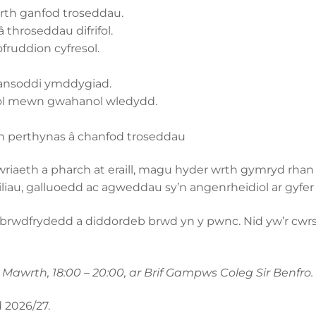
wrth ganfod troseddau.
throseddau difrifol.
fruddion cyfresol.
adansoddi ymddygiad.
dol mewn gwahanol wledydd.
n perthynas â chanfod troseddau
ltwriaeth a pharch at eraill, magu hyder wrth gymryd rh
liau, galluoedd ac agweddau sy’n angenrheidiol ar gyfer 
brwdfrydedd a diddordeb brwd yn y pwnc. Nid yw’r cwrs 
wrth, 18:00 – 20:00, ar Brif Gampws Coleg Sir Benfro.
 2026/27.