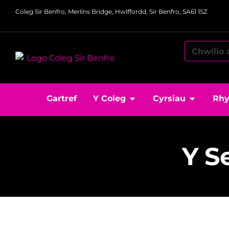
Coleg Sir Benfro, Merlins Bridge, Hwlffordd, Sir Benfro, SA61 1SZ
Gartref
Y Coleg
Cyrsiau
Rhy
Y S