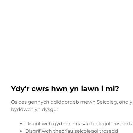
Ydy'r cwrs hwn yn iawn i mi?
Os oes gennych ddiddordeb mewn Seicoleg, ond ychy
byddwch yn dysgu:
Disgrifiwch gydberthnasau biolegol trosedd a
Disgrifiwch theorïau seicolegol trosedd