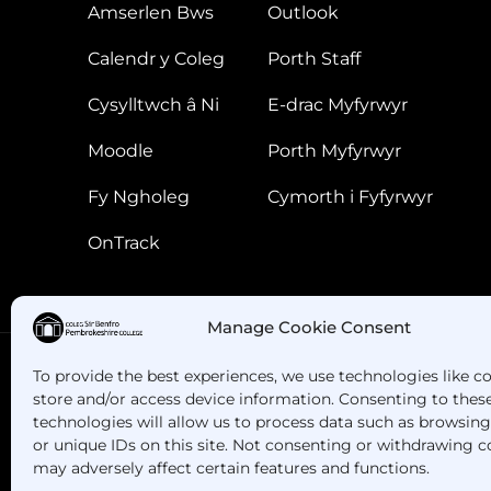
Amserlen Bws
Outlook
Calendr y Coleg
Porth Staff
Cysylltwch â Ni
E-drac Myfyrwyr
Moodle
Porth Myfyrwyr
Fy Ngholeg
Cymorth i Fyfyrwyr
OnTrack
Manage Cookie Consent
To provide the best experiences, we use technologies like c
store and/or access device information. Consenting to thes
Oes gennych chi gwestiynau? Ffoniwch ni!
technologies will allow us to process data such as browsin
or unique IDs on this site. Not consenting or withdrawing c
may adversely affect certain features and functions.
+44 1437 753 000