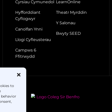
Cyrsiau Cymunedol
LearnOnline
Hyfforddiant
Theatr Myrddin
Cyflogwyr
Y Salonau
Canolfan Ynni
Bwyty SEED
Llogi Cyfleusterau
Campws 6
Ffitrwydd
ookies to
e
g behavior
onsent,