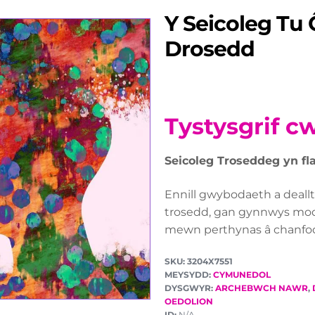
Y Seicoleg Tu Ô
Drosedd
Tystysgrif c
Seicoleg Troseddeg yn fl
Ennill gwybodaeth a deallt
trosedd, gan gynnwys model
mewn perthynas â chanfod
SKU: 3204X7551
MEYSYDD:
CYMUNEDOL
DYSGWYR:
ARCHEBWCH NAWR
,
OEDOLION
ID:
N/A