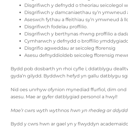
Disgrifiwch y defnydd o theorïau seicolegol 
Disgrifiwch y damcaniaethau sy’n ymwneud â 
Aseswch fythau a ffeithiau sy’n ymwneud â llo
Disgrifiwch fodelau proffilio.
Disgrifiwch y berthynas rhwng proffilio a d
Cymharwch y defnydd o broffilio ymddygia
Disgrifio agweddau ar seicoleg fforensig
Asesu defnyddioldeb seicoleg fforensig mew
Bydd pob dosbarth yn rhoi cyfle i; ddatblygu deal
gyda’n gilydd. Byddwch hefyd yn gallu datblygu sgi
Nid oes unrhyw ofynion mynediad ffurfiol, dim ond 
asesu. Mae ar gyfer datblygiad personol a hwyl!
Mae’r cwrs wyth wythnos hwn yn rhedeg ar ddydd Ma
Bydd y cwrs hwn ar gael yn y flwyddyn academaidd