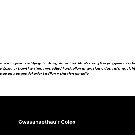
 a’r cyrsiau addysgol a ddisgrifir uchod. Mae’r manylion yn gywir ar ade
Coleg yr hawl i wrthod mynediad i unigolion ar gyrsiau o dan rai amgylchi
ae eu hangen fel arfer i ddilyn y rhaglen astudio.
Gwasanaethau'r Coleg