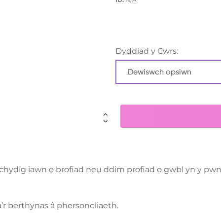
Dyddiad y Cwrs:
dig iawn o brofiad neu ddim profiad o gwbl yn y pwnc, 
’r berthynas â phersonoliaeth.