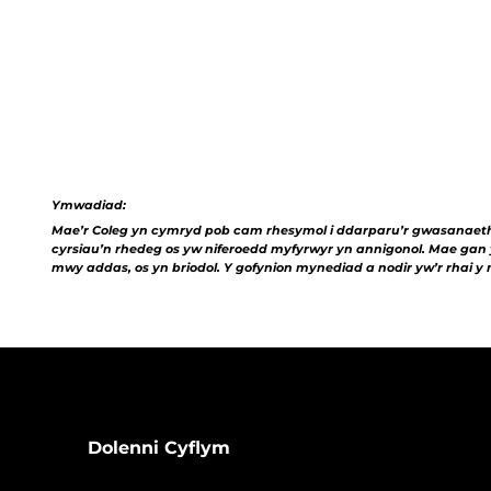
Ymwadiad:
Mae’r Coleg yn cymryd pob cam rhesymol i ddarparu’r gwasanaethau
cyrsiau’n rhedeg os yw niferoedd myfyrwyr yn annigonol. Mae gan y 
mwy addas, os yn briodol. Y gofynion mynediad a nodir yw’r rhai y m
Dolenni Cyflym