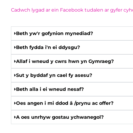
Cadwch lygad ar ein Facebook tudalen ar gyfer cy
Beth yw'r gofynion mynediad?
Beth fydda i'n ei ddysgu?
Allaf i wneud y cwrs hwn yn Gymraeg?
Sut y byddaf yn cael fy asesu?
Beth alla i ei wneud nesaf?
Oes angen i mi ddod â /prynu ac offer?
A oes unrhyw gostau ychwanegol?