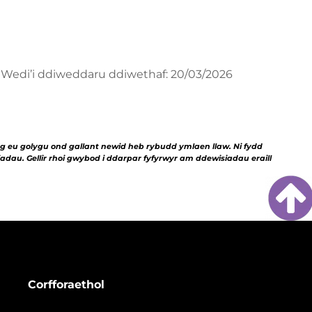
Wedi’i ddiweddaru ddiwethaf: 20/03/2026
g eu golygu ond gallant newid heb rybudd ymlaen llaw. Ni fydd
adau. Gellir rhoi gwybod i ddarpar fyfyrwyr am ddewisiadau eraill
Corfforaethol