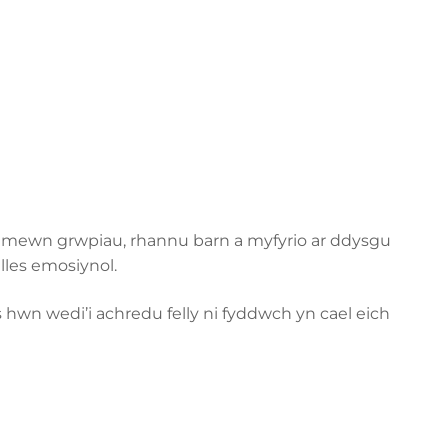
an mewn grwpiau, rhannu barn a myfyrio ar ddysgu
lles emosiynol.
hwn wedi’i achredu felly ni fyddwch yn cael eich