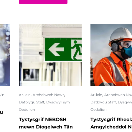
,
,
,
y'n
Ar-lein
Archebwch Nawr
Ar-lein
Archebwch Na
,
,
Datblygu Staff
Dysgwyr sy'n
Datblygu Staff
Dysgwyr
Oedolion
Oedolion
au
Tystysgrif NEBOSH
Tystysgrif Rheol
mewn Diogelwch Tân
Amgylcheddol 