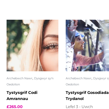
,
,
Archebwch Nawr
Dysgwyr sy'n
Archebwch Nawr
Dysgwyr s
Oedolion
Oedolion
Tystysgrif Codi
Tystysgrif Gosodiad
Amrannau
Trydanol
£
265.00
Lefel 3 - Uwch