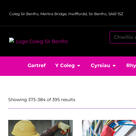
Coleg Sir Benfro, Merlins Bridge, Hwlffordd, Sir Benfro, SA61 1SZ
Gartref
Y Coleg
Cyrsiau
Rhy
Showing 373–384 of 395 results