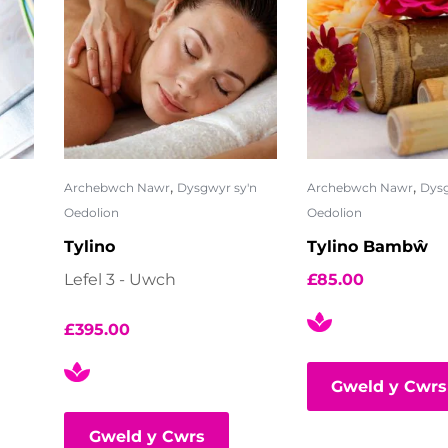
,
,
Archebwch Nawr
Dysgwyr sy'n
Archebwch Nawr
Dysg
Oedolion
Oedolion
Tylino
Tylino Bambŵ
Lefel 3 - Uwch
£
85.00
£
395.00
Gweld y Cwrs
Gweld y Cwrs