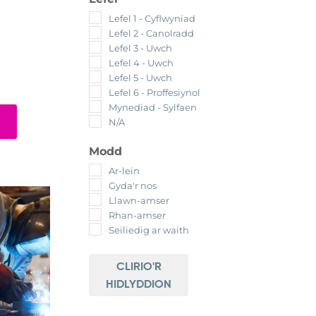
Lefel 1 - Cyflwyniad
Lefel 2 - Canolradd
Lefel 3 - Uwch
Lefel 4 - Uwch
Lefel 5 - Uwch
Lefel 6 - Proffesiynol
Mynediad - Sylfaen
N/A
Modd
Ar-lein
Gyda'r nos
Llawn-amser
Rhan-amser
Seiliedig ar waith
CLIRIO'R
HIDLYDDION