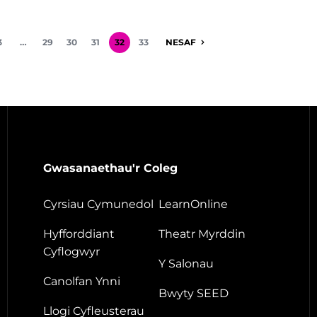
3
…
29
30
31
32
33
NESAF
Gwasanaethau'r Coleg
Cyrsiau Cymunedol
LearnOnline
Hyfforddiant
Theatr Myrddin
Cyflogwyr
Y Salonau
Canolfan Ynni
Bwyty SEED
Llogi Cyfleusterau