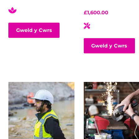
£
1,600.00
Gweld y Cwrs
Gweld y Cwrs