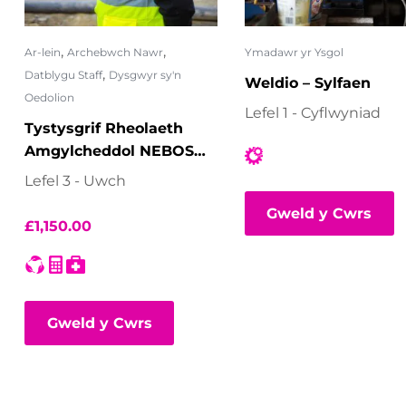
,
,
Ar-lein
Archebwch Nawr
Ymadawr yr Ysgol
,
Datblygu Staff
Dysgwyr sy'n
Weldio – Sylfaen
Oedolion
Lefel 1 - Cyflwyniad
Tystysgrif Rheolaeth
Amgylcheddol NEBOSH
– Ystafell Ddosbarth
Lefel 3 - Uwch
rithwir
Gweld y Cwrs
£
1,150.00
Gweld y Cwrs