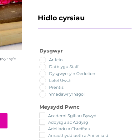
Hidlo cyrsiau
Dysgwyr
wyr sy'n
Ar-lein
Datblygu Staff
Dysgwyr sy'n Oedolion
Lefel Uwch
Prentis
Ymadawr yr Ysgol
Meysydd Pwnc
Academi Sgiliau Bywyd
Addysgu ac Addysg
Adeiladu a Chrefftau
Amaethyddiaeth a Anifeiliaid