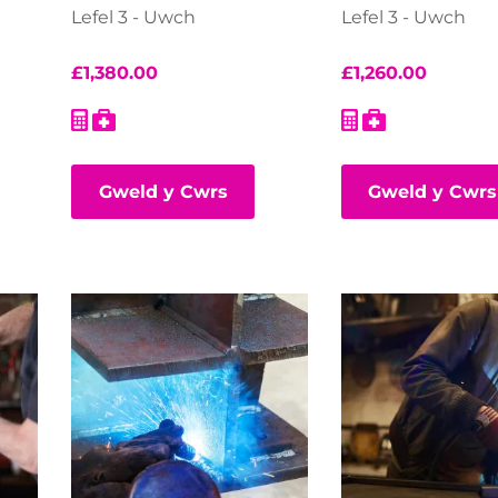
Lefel 3 - Uwch
Lefel 3 - Uwch
£
1,380.00
£
1,260.00
Gweld y Cwrs
Gweld y Cwrs