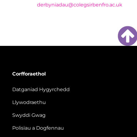
derbyniadau@colegsirbenfro.ac.uk
Corfforaethol
Datganiad Hygyrchedd
Llywodraethu
Swyddi Gwag
Polisïau a Dogfennau