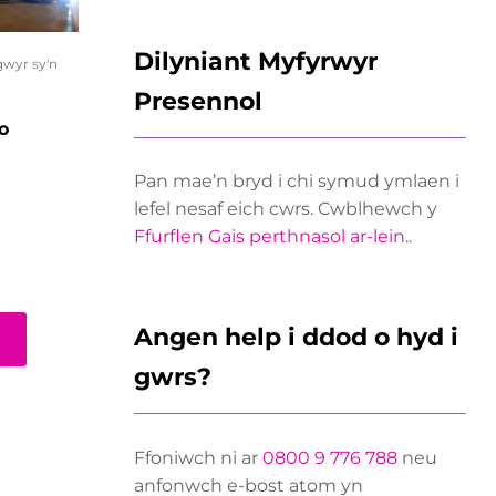
Dilyniant Myfyrwyr
wyr sy'n
Presennol
o
Pan mae’n bryd i chi symud ymlaen i
lefel nesaf eich cwrs. Cwblhewch y
Ffurflen Gais perthnasol ar-lein.
.
Angen help i ddod o hyd i
gwrs?
Ffoniwch ni ar
0800 9 776 788
neu
anfonwch e-bost atom yn