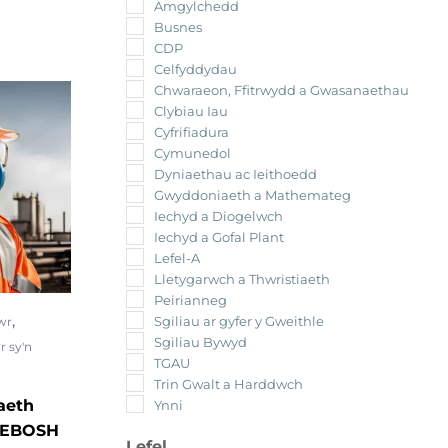
Amgylchedd
Busnes
CDP
Celfyddydau
Chwaraeon, Ffitrwydd a Gwasanaethau
Clybiau Iau
Cyfrifiadura
Cymunedol
Dyniaethau ac Ieithoedd
Gwyddoniaeth a Mathemateg
Iechyd a Diogelwch
Iechyd a Gofal Plant
Lefel-A
Lletygarwch a Thwristiaeth
Peirianneg
,
Sgiliau ar gyfer y Gweithle
wr
Sgiliau Bywyd
 sy'n
TGAU
Trin Gwalt a Harddwch
aeth
Ynni
NEBOSH
Lefel