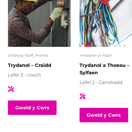
,
Datblygu Staff
Prentis
Ymadawr yr Ysgol
Trydanol – Craidd
Trydanol a Thoeau –
Sylfaen
Lefel 3 - Uwch
Lefel 2 - Canolradd
Gweld y Cwrs
Gweld y Cwrs