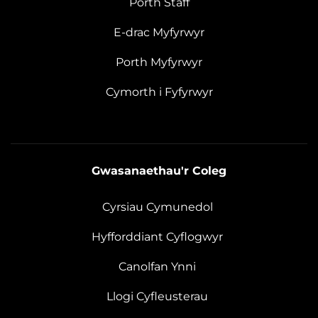
Porth Staff
E-drac Myfyrwyr
Porth Myfyrwyr
Cymorth i Fyfyrwyr
Gwasanaethau'r Coleg
Cyrsiau Cymunedol
Hyfforddiant Cyflogwyr
Canolfan Ynni
Llogi Cyfleusterau