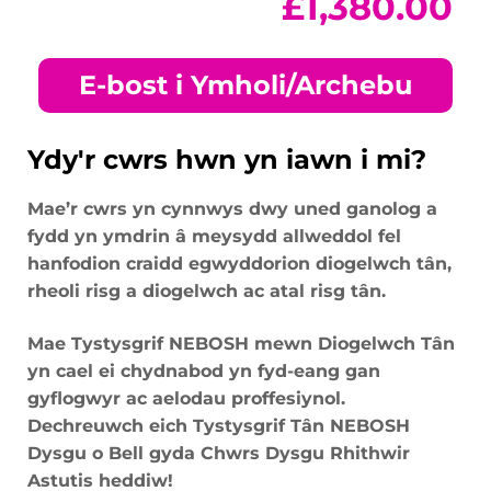
£
1,380.00
E-bost i Ymholi/Archebu
Ydy'r cwrs hwn yn iawn i mi?
Mae’r cwrs yn cynnwys dwy uned ganolog a
fydd yn ymdrin â meysydd allweddol fel
hanfodion craidd egwyddorion diogelwch tân,
rheoli risg a diogelwch ac atal risg tân.
Mae Tystysgrif NEBOSH mewn Diogelwch Tân
yn cael ei chydnabod yn fyd-eang gan
gyflogwyr ac aelodau proffesiynol.
Dechreuwch eich Tystysgrif Tân NEBOSH
Dysgu o Bell gyda Chwrs Dysgu Rhithwir
Astutis heddiw!