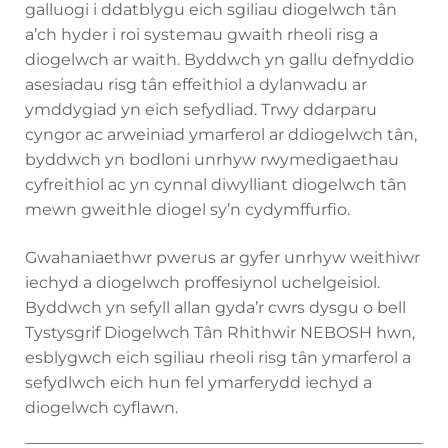
galluogi i ddatblygu eich sgiliau diogelwch tân
a’ch hyder i roi systemau gwaith rheoli risg a
diogelwch ar waith. Byddwch yn gallu defnyddio
asesiadau risg tân effeithiol a dylanwadu ar
ymddygiad yn eich sefydliad. Trwy ddarparu
cyngor ac arweiniad ymarferol ar ddiogelwch tân,
byddwch yn bodloni unrhyw rwymedigaethau
cyfreithiol ac yn cynnal diwylliant diogelwch tân
mewn gweithle diogel sy’n cydymffurfio.
Gwahaniaethwr pwerus ar gyfer unrhyw weithiwr
iechyd a diogelwch proffesiynol uchelgeisiol.
Byddwch yn sefyll allan gyda’r cwrs dysgu o bell
Tystysgrif Diogelwch Tân Rhithwir NEBOSH hwn,
esblygwch eich sgiliau rheoli risg tân ymarferol a
sefydlwch eich hun fel ymarferydd iechyd a
diogelwch cyflawn.