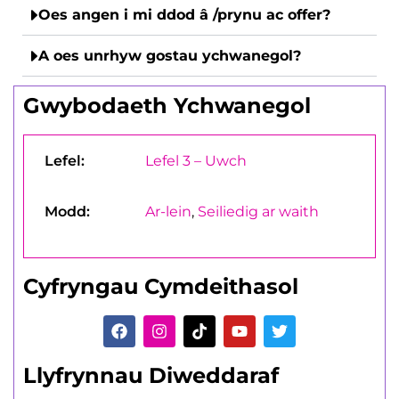
Oes angen i mi ddod â /prynu ac offer?
A oes unrhyw gostau ychwanegol?
Gwybodaeth Ychwanegol
Lefel:
Lefel 3 – Uwch
Modd:
Ar-lein
,
Seiliedig ar waith
Cyfryngau Cymdeithasol
Llyfrynnau Diweddaraf