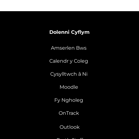
Dolenni Cyflym
Amserlen Bws
Calendr y Coleg
Cysylltwch â Ni
Moodle
Fy Ngholeg
OnTrack
Outlook