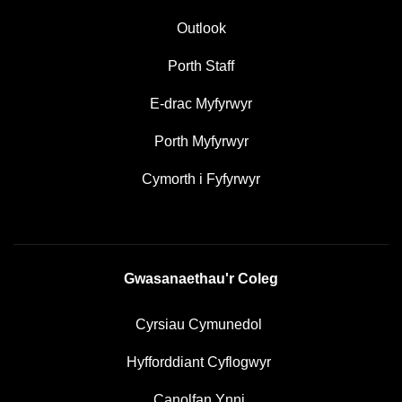
Outlook
Porth Staff
E-drac Myfyrwyr
Porth Myfyrwyr
Cymorth i Fyfyrwyr
Gwasanaethau'r Coleg
Cyrsiau Cymunedol
Hyfforddiant Cyflogwyr
Canolfan Ynni