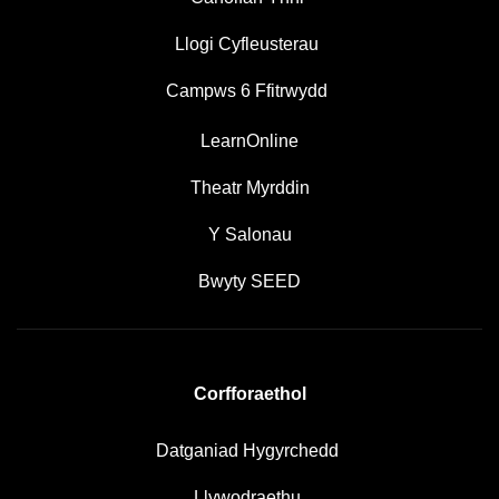
Llogi Cyfleusterau
Campws 6 Ffitrwydd
LearnOnline
Theatr Myrddin
Y Salonau
Bwyty SEED
Corfforaethol
Datganiad Hygyrchedd
Llywodraethu