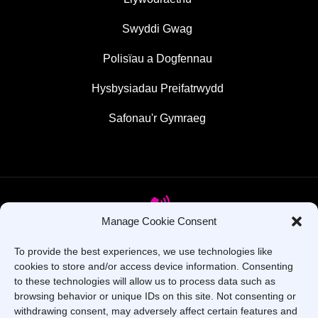
Swyddi Gwag
Polisïau a Dogfennau
Hysbysiadau Preifatrwydd
Safonau'r Gymraeg
Manage Cookie Consent
To provide the best experiences, we use technologies like
Oes gennych chi gwestiynau? Ffoniwch ni!
cookies to store and/or access device information. Consenting
to these technologies will allow us to process data such as
+44 1437 753 000
browsing behavior or unique IDs on this site. Not consenting or
withdrawing consent, may adversely affect certain features and