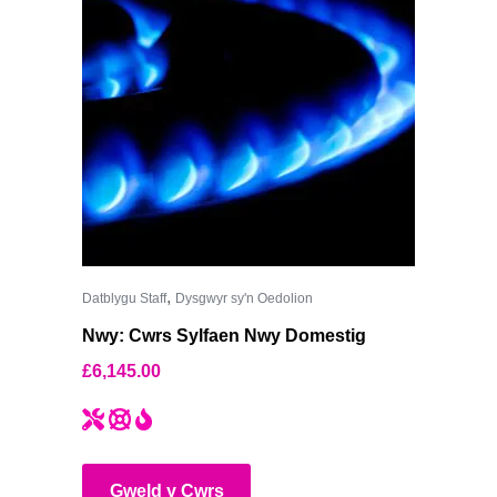
,
Datblygu Staff
Dysgwyr sy'n Oedolion
Nwy: Cwrs Sylfaen Nwy Domestig
£
6,145.00
Gweld y Cwrs