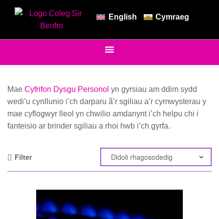
English
Cymraeg
Mae
Cyfrifon Dysgu Personol
yn gyrsiau am ddim sydd
wedi’u cynllunio i’ch darparu â’r sgiliau a’r cymwysterau y
mae cyflogwyr lleol yn chwilio amdanynt i’ch helpu chi i
fanteisio ar brinder sgiliau a rhoi hwb i’ch gyrfa.
Filter