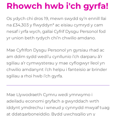
Rhowch hwb i'ch gyrfa!
Os ydych chi dros 19, mewn swydd sy’n ennill llai
na £34,303 y flwyddyn* ac eisiau cymryd y cam
nesaf i yrfa wych, gallai Cyfrif Dysgu Personol fod
yr union beth rydych chi’n chwilio amdano.
Mae Cyfrifon Dysgu Personol yn gyrsiau rhad ac
am ddim sydd wedi’u cynllunio i’ch darparu â’r
sgiliau a’r cymwysterau y mae cyflogwyr lleol yn
chwilio amdanynt i’ch helpu i fanteisio ar brinder
sgiliau a rhoi hwb i’ch gyrfa.
Mae Llywodraeth Cymru wedi ymrwymo i
adeiladu economi gryfach a gwyrddach wrth
iddynt ymdrechu i wneud y cynnydd mwyaf tuag
at ddatgarboneiddio. Bydd uwchsgilio yn y