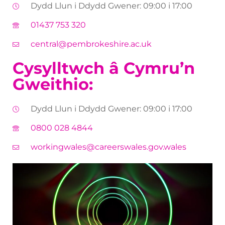
Dydd Llun i Ddydd Gwener: 09:00 i 17:00
01437 753 320
central@pembrokeshire.ac.uk
Cysylltwch â Cymru’n
Gweithio:
Dydd Llun i Ddydd Gwener: 09:00 i 17:00
0800 028 4844
workingwales@careerswales.gov.wales