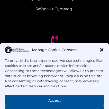
Safonau'r Gymraeg
Manage Cookie Consent
Oes gennych chi gwestiynau? Ffoniwch ni!
To provide the best experiences, we use technologies like
cookies to store and/or access device information.
+44 1437 753 000
Consenting to these technologies will allow us to process
data such as browsing behavior or unique IDs on this site.
Not consenting or withdrawing consent, may adversely
affect certain features and functions.
Accept