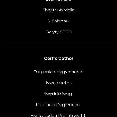
Theatr Myrddin
Y Salonau
Bwyty SEED
Corfforaethol
Datganiad Hygyrchedd
Llywodraethu
Swyddi Gwag
Polisïau a Dogfennau
Hysbysiadau Preifatrwydd