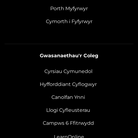
Porth Myfyrwyr
Cymorth i Fyfyrwyr
Gwasanaethau'r Coleg
Cyrsiau Cymunedol
Hyfforddiant Cyflogwyr
Canolfan Ynni
Llogi Cyfleusterau
Campws 6 Ffitrwydd
LearnOnline