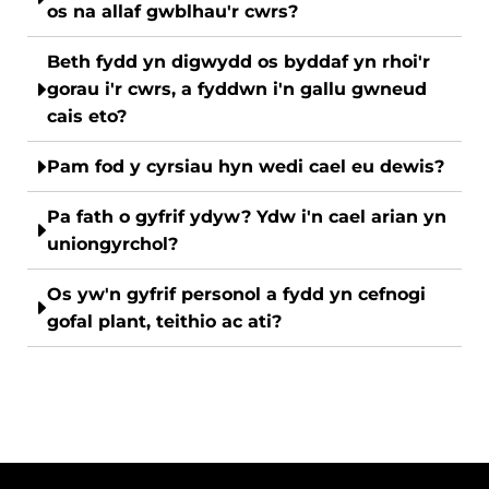
os na allaf gwblhau'r cwrs?
Beth fydd yn digwydd os byddaf yn rhoi'r
gorau i'r cwrs, a fyddwn i'n gallu gwneud
cais eto?
Pam fod y cyrsiau hyn wedi cael eu dewis?
Pa fath o gyfrif ydyw? Ydw i'n cael arian yn
uniongyrchol?
Os yw'n gyfrif personol a fydd yn cefnogi
gofal plant, teithio ac ati?