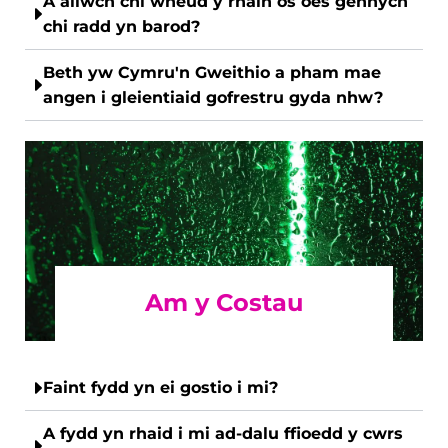
A allwch chi wneud y rhain os oes gennych
chi radd yn barod?
Beth yw Cymru'n Gweithio a pham mae
angen i gleientiaid gofrestru gyda nhw?
Am y Costau
Faint fydd yn ei gostio i mi?
A fydd yn rhaid i mi ad-dalu ffioedd y cwrs