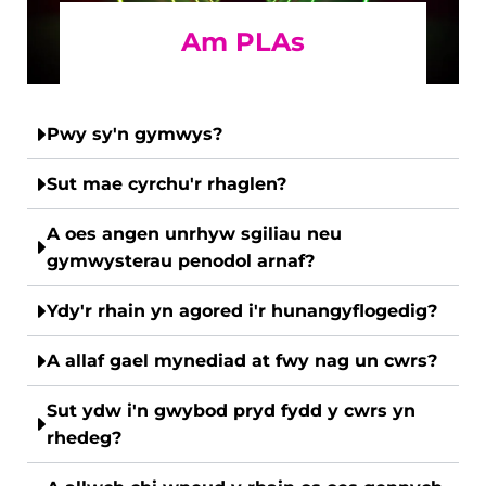
Am PLAs
Pwy sy'n gymwys?
Sut mae cyrchu'r rhaglen?
A oes angen unrhyw sgiliau neu
gymwysterau penodol arnaf?
Ydy'r rhain yn agored i'r hunangyflogedig?
A allaf gael mynediad at fwy nag un cwrs?
Sut ydw i'n gwybod pryd fydd y cwrs yn
rhedeg?