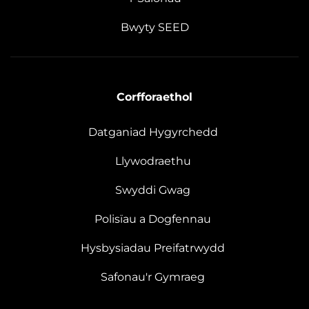
Bwyty SEED
Corfforaethol
Datganiad Hygyrchedd
Llywodraethu
Swyddi Gwag
Polisïau a Dogfennau
Hysbysiadau Preifatrwydd
Safonau'r Gymraeg