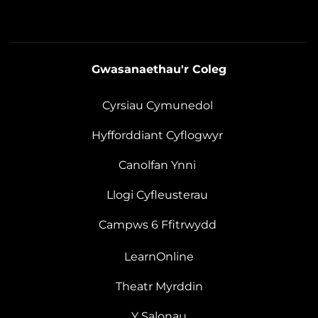
Gwasanaethau'r Coleg
Cyrsiau Cymunedol
Hyfforddiant Cyflogwyr
Canolfan Ynni
Llogi Cyfleusterau
Campws 6 Ffitrwydd
LearnOnline
Theatr Myrddin
Y Salonau