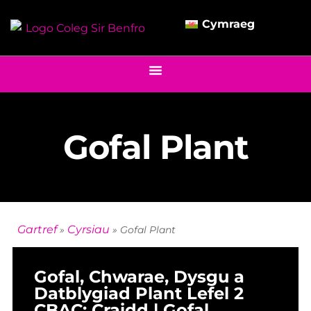
Cymraeg
Gofal Plant
Gartref
Cyrsiau
»
»
Gofal Plant
Gofal, Chwarae, Dysgu a
Datblygiad Plant Lefel 2
CBAC: Craidd | Gofal,