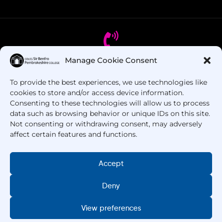
Manage Cookie Consent
Oes gennych chi gwestiynau? Ffoniwch ni!
To provide the best experiences, we use technologies like
cookies to store and/or access device information.
+44 1437 753 000
Consenting to these technologies will allow us to process
data such as browsing behavior or unique IDs on this site.
Not consenting or withdrawing consent, may adversely
affect certain features and functions.
Accept
Deny
Hawlfraint © 2025 –
Coleg Sir Benfro
. Cedwir Pob
Hawl.
View preferences