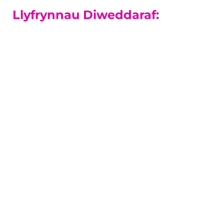
Llyfrynnau Diweddaraf:
Cyrsiau Lefel-A
Mae ein canlyniadau Lefel A ymhlith y
gorau yn y sir.
Canllaw i Gyrsiau Lefel-A