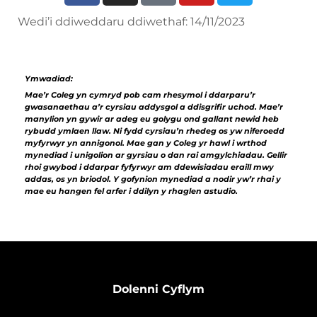
Wedi’i ddiweddaru ddiwethaf: 14/11/2023
Ymwadiad:
Mae’r Coleg yn cymryd pob cam rhesymol i ddarparu’r
gwasanaethau a’r cyrsiau addysgol a ddisgrifir uchod. Mae’r
manylion yn gywir ar adeg eu golygu ond gallant newid heb
rybudd ymlaen llaw. Ni fydd cyrsiau’n rhedeg os yw niferoedd
myfyrwyr yn annigonol. Mae gan y Coleg yr hawl i wrthod
mynediad i unigolion ar gyrsiau o dan rai amgylchiadau. Gellir
rhoi gwybod i ddarpar fyfyrwyr am ddewisiadau eraill mwy
addas, os yn briodol. Y gofynion mynediad a nodir yw’r rhai y
mae eu hangen fel arfer i ddilyn y rhaglen astudio.
Dolenni Cyflym