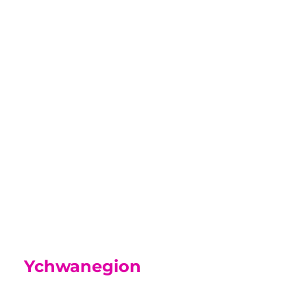
Canllaw i Rieni
Yn y canllaw hwn mae gwybodaeth yr
ydym yn gobeithio y bydd yn
ddefnyddiol i chi wrth i’ch mab neu
ferch ymgartrefu ym mywyd y Coleg.
Canllaw i Rieni
Ychwanegion