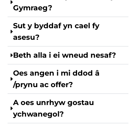
Gymraeg?
Sut y byddaf yn cael fy
asesu?
Beth alla i ei wneud nesaf?
Oes angen i mi ddod â
/prynu ac offer?
A oes unrhyw gostau
ychwanegol?