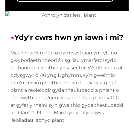
Ydy'r cwrs hwn yn iawn i mi?
Mae’r rhaglen hon o gymwysterau yn cyfuno
gwybodaeth theori â’r sgiliau ymarferol sydd
eu hangen i weithio yn y sector. Wedi’i anelu at
ddysgwyr ôl-16 yng Nghymru, sy’n gweithio
neu’n ceisio gweithio, mewn lleoliadau gofal
plant a reoleiddir gyda theuluoedd a phlant o
dan wyth oed a/neu wasanaethau plant y GIG
ar gyfer y rheini sy’n gweithio gyda theuluoedd
a phlant 0-19 oed. Mae hyn yn cynnwys
lleoliadau iechyd plant.