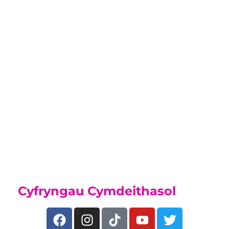
Academi
Chwaraeon
Tra byddwch ar y cwrs hwn efallai y
byddwch yn gallu ymuno â'n
Hacademi Chwaraeon, os oes
gennych dalent mewn chwaraeon,
darganfyddwch beth rydym yn ei
gynnig ar ein
Tudalen Academi Chwaraeon
Cyfryngau Cymdeithasol