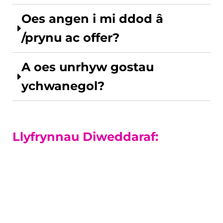
Oes angen i mi ddod â
/prynu ac offer?
A oes unrhyw gostau
ychwanegol?
Llyfrynnau Diweddaraf:
Cyrsiau Lefel-A
Mae ein canlyniadau Lefel A ymhlith y