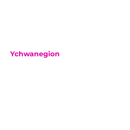
ddefnyddiol i chi wrth i’ch mab neu
ferch ymgartrefu ym mywyd y Coleg.
Canllaw i Rieni
Ychwanegion
Academi
Chwaraeon
Tra byddwch ar y cwrs hwn efallai y
byddwch yn gallu ymuno â'n
Hacademi Chwaraeon, os oes
gennych dalent mewn chwaraeon,