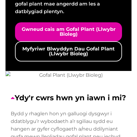
gofal plant mae angerdd am les a
datblygiad plentyn.
Gwneud cais am Gofal Plant (Llwybr
Bioleg)
Myfyriwr Blwyddyn Dau Gofal Plant
(Llwybr Bioleg)
Ydy'r cwrs hwn yn iawn i mi?
Bydd y rhaglen hon yn galluogi dysgwyr i
ddatblygu’r wybodaeth a’r sgiliau sydd eu
hangen ar gyfer cyflogaeth a/neu ddilyniant
gyrfa mewn lleoliadau gofal plant neu iechyd.