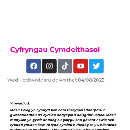
darganfyddwch beth rydym yn ei
gynnig ar ein
Tudalen Academi Chwaraeon
Cyfryngau Cymdeithasol
Wedi’i ddiweddaru ddiwethaf: 04/08/2022
Ymwadiad:
Mae’r Coleg yn cymryd pob cam rhesymol i ddarparu’r
gwasanaethau a’r cyrsiau addysgol a ddisgrifir uchod. Mae’r
manylion yn gywir ar adeg eu golygu ond gallant newid heb
rybudd ymlaen llaw. Ni fydd cyrsiau’n rhedeg os yw niferoedd
myfyrwyr yn annigonol. Mae gan y Coleg yr hawl i wrthod