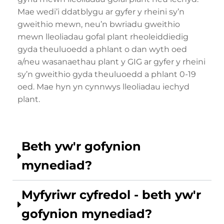
Mae wedi’i ddatblygu ar gyfer y rheini sy’n
gweithio mewn, neu’n bwriadu gweithio
mewn lleoliadau gofal plant rheoleiddiedig
gyda theuluoedd a phlant o dan wyth oed
a/neu wasanaethau plant y GIG ar gyfer y rheini
sy’n gweithio gyda theuluoedd a phlant 0-19
oed. Mae hyn yn cynnwys lleoliadau iechyd
plant.
Beth yw'r gofynion
mynediad?
Myfyriwr cyfredol - beth yw'r
gofynion mynediad?