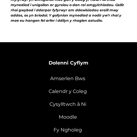
mynediad i unigolion ar gyrsiau o dan rai amgylchiadau. Gellir
rhoi gwybod i ddarpar fyfyrwyr am ddewisiadau eraill mwy
addas, os yn briodol. Y gofynion mynediad a nodir yw’r rhai y
mae eu hangen fel arfer i ddilyn y rhaglen astudio.
Dolenni Cyflym
Amserlen Bws
Calendr y Coleg
Cysylltwch â Ni
Moodle
Fy Ngholeg