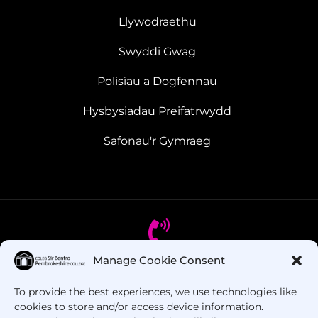
Llywodraethu
Swyddi Gwag
Polisïau a Dogfennau
Hysbysiadau Preifatrwydd
Safonau'r Gymraeg
Manage Cookie Consent
Oes gennych chi gwestiynau? Ffoniwch ni!
To provide the best experiences, we use technologies like
cookies to store and/or access device information.