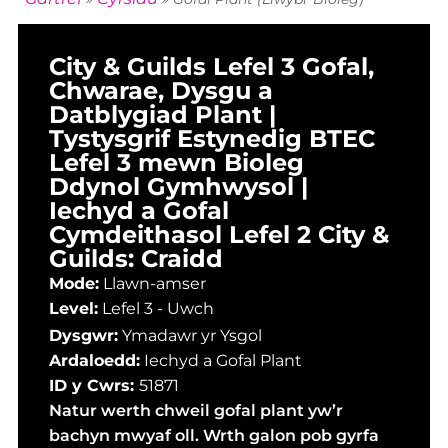
City & Guilds Lefel 3 Gofal,
Chwarae, Dysgu a
Datblygiad Plant |
Tystysgrif Estynedig BTEC
Lefel 3 mewn Bioleg
Ddynol Gymhwysol |
Iechyd a Gofal
Cymdeithasol Lefel 2 City &
Guilds: Craidd
Mode:
Llawn-amser
Level:
Lefel 3 - Uwch
Dysgwr:
Ymadawr yr Ysgol
Ardaloedd:
Iechyd a Gofal Plant
ID y Cwrs:
51871
Natur werth chweil gofal plant yw’r
bachyn mwyaf oll. Wrth galon pob gyrfa