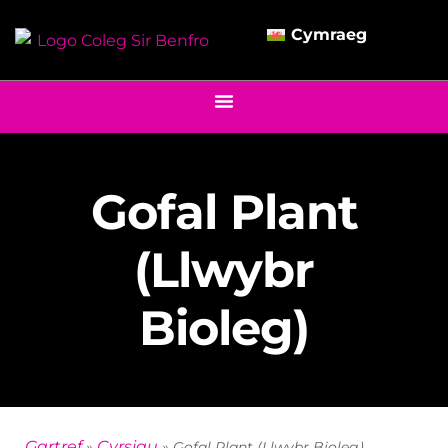
Cymraeg
Gofal Plant
(Llwybr
Bioleg)
Gartref
Cyrsiau
»
»
Gofal Plant (Llwybr Bioleg)