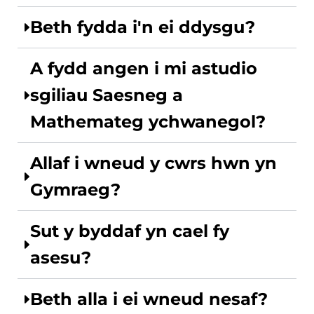
Beth fydda i'n ei ddysgu?
A fydd angen i mi astudio
sgiliau Saesneg a
Mathemateg ychwanegol?
Allaf i wneud y cwrs hwn yn
Gymraeg?
Sut y byddaf yn cael fy
asesu?
Beth alla i ei wneud nesaf?