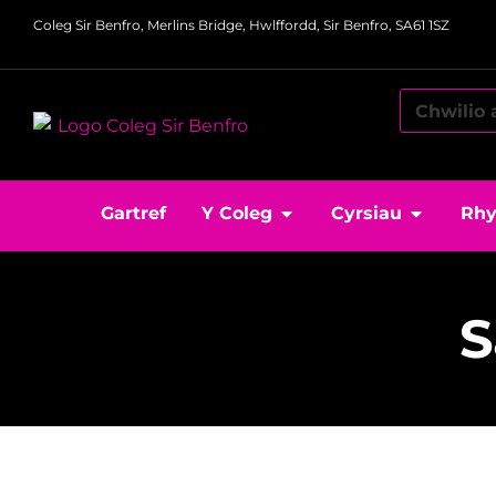
Coleg Sir Benfro, Merlins Bridge, Hwlffordd, Sir Benfro, SA61 1SZ
Gartref
Y Coleg
Cyrsiau
Rhy
S