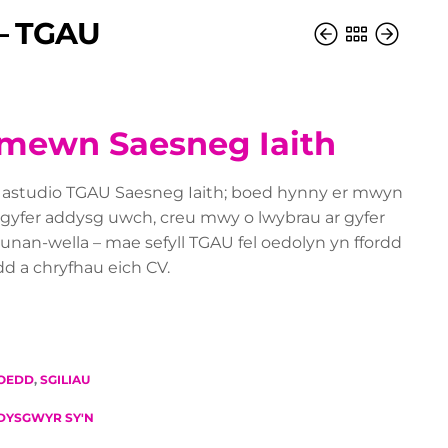
 – TGAU
mewn Saesneg Iaith
 astudio TGAU Saesneg Iaith; boed hynny er mwyn
 gyfer addysg uwch, creu mwy o lwybrau ar gyfer
hunan-wella – mae sefyll TGAU fel oedolyn yn ffordd
dd a chryfhau eich CV.
HOEDD
,
SGILIAU
DYSGWYR SY'N