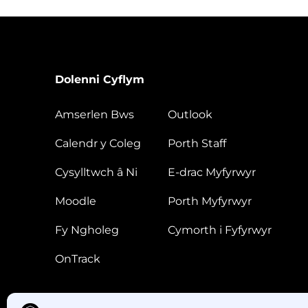
Dolenni Cyflym
Amserlen Bws
Outlook
Calendr y Coleg
Porth Staff
Cysylltwch â Ni
E-drac Myfyrwyr
Moodle
Porth Myfyrwyr
Fy Ngholeg
Cymorth i Fyfyrwyr
OnTrack