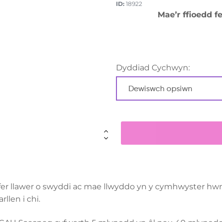
ID:
18922
Mae’r ffioedd 
Dyddiad Cychwyn:
yfer llawer o swyddi ac mae llwyddo yn y cymhwyster hw
rllen i chi.