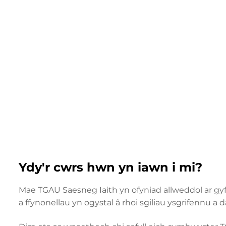
Ydy'r cwrs hwn yn iawn i mi?
Mae TGAU Saesneg Iaith yn ofyniad allweddol ar g
a ffynonellau yn ogystal â rhoi sgiliau ysgrifennu a da