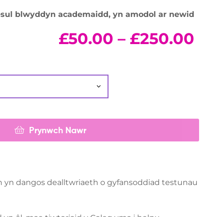
fesul blwyddyn academaidd, yn amodol ar newid
£
50.00
–
£
250.00
Prynwch Nawr
n yn dangos dealltwriaeth o gyfansoddiad testunau