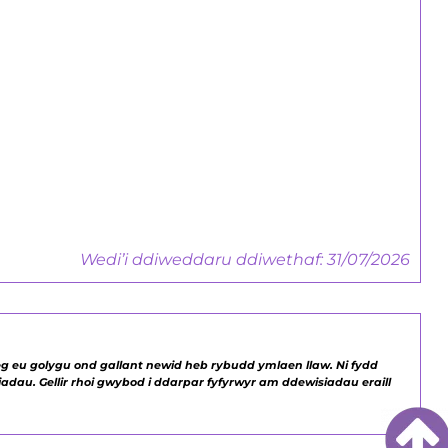
Canllaw i Gyflogwyr
Hyfforddiant Canolog, Seiliedig ar
Waith a Phrentisiaethau
Canllaw i Gyflogwyr
Wedi’i ddiweddaru ddiwethaf: 31/07/2026
g eu golygu ond gallant newid heb rybudd ymlaen llaw. Ni fydd
adau. Gellir rhoi gwybod i ddarpar fyfyrwyr am ddewisiadau eraill