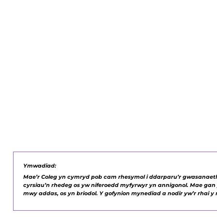
Ymwadiad:
Mae’r Coleg yn cymryd pob cam rhesymol i ddarparu’r gwasanaethau
cyrsiau’n rhedeg os yw niferoedd myfyrwyr yn annigonol. Mae gan y
mwy addas, os yn briodol. Y gofynion mynediad a nodir yw’r rhai y m