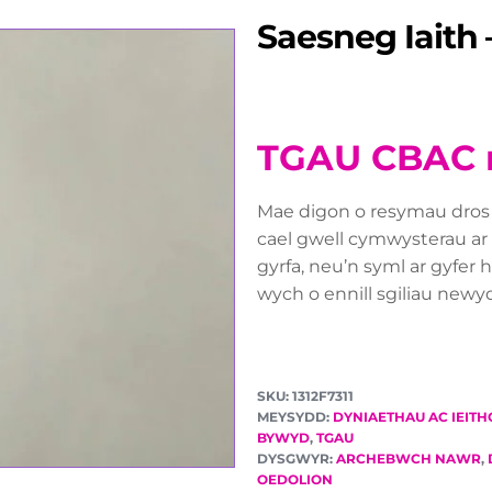
Saesneg Iaith
TGAU CBAC 
Mae digon o resymau dros
cael gwell cymwysterau ar
gyrfa, neu’n syml ar gyfer 
wych o ennill sgiliau newy
SKU: 1312F7311
MEYSYDD:
DYNIAETHAU AC IEIT
BYWYD
,
TGAU
DYSGWYR:
ARCHEBWCH NAWR
,
OEDOLION