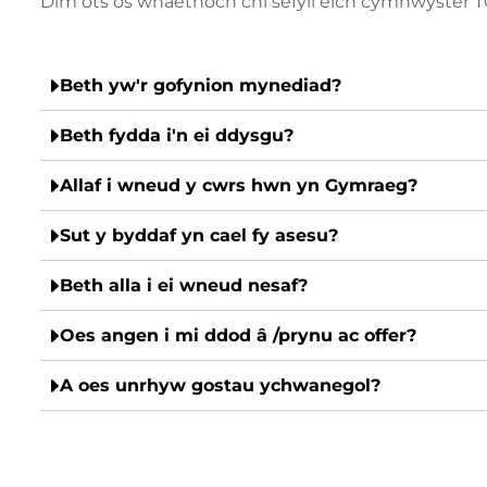
Dim ots os wnaethoch chi sefyll eich cymhwyster T
Beth yw'r gofynion mynediad?
Beth fydda i'n ei ddysgu?
Allaf i wneud y cwrs hwn yn Gymraeg?
Sut y byddaf yn cael fy asesu?
Beth alla i ei wneud nesaf?
Oes angen i mi ddod â /prynu ac offer?
A oes unrhyw gostau ychwanegol?