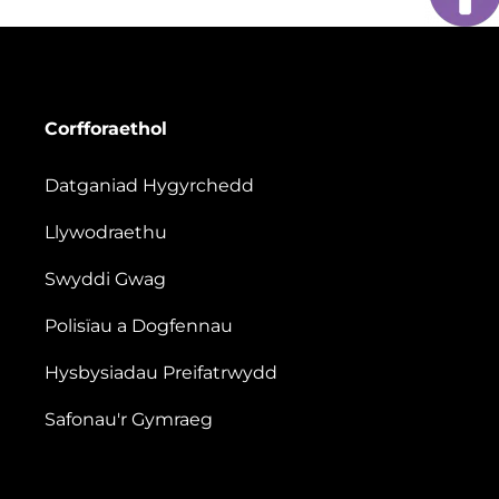
Corfforaethol
Datganiad Hygyrchedd
Llywodraethu
Swyddi Gwag
Polisïau a Dogfennau
Hysbysiadau Preifatrwydd
Safonau'r Gymraeg