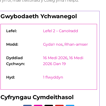
 ôl, mae tiwtoriaid y Coleg yma i helpu.
Gwybodaeth Ychwanegol
Lefel:
Lefel 2 – Canolradd
Modd:
Gyda'r nos
,
Rhan-amser
Dyddiad
16 Medi 2026
,
16 Medi
Cychwyn:
2026 Dan 19
Hyd:
1 flwyddyn
Cyfryngau Cymdeithasol