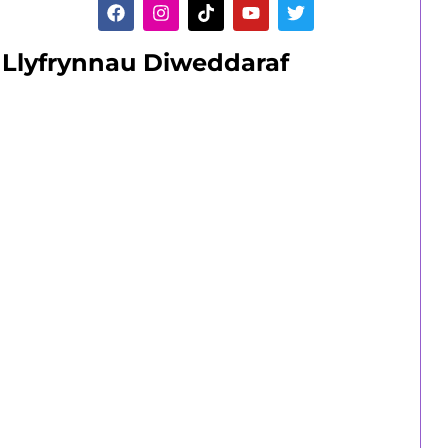
Llyfrynnau Diweddaraf
Dysgwyr sy'n
Oedolion
Amrywiaeth o gyrsiau rhan-amser byr a
hir.
Canllaw Oedolion i Ddysgwyr