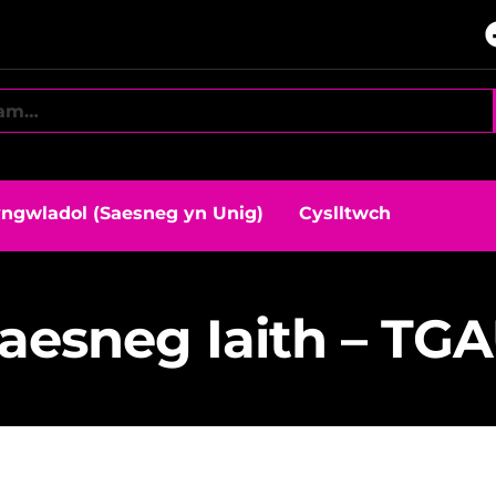
ngwladol (Saesneg yn Unig)
Cyslltwch
aesneg Iaith – TG