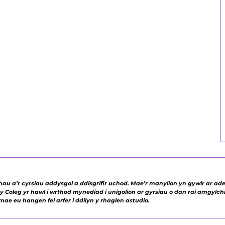
 a’r cyrsiau addysgol a ddisgrifir uchod. Mae’r manylion yn gywir ar ade
 Coleg yr hawl i wrthod mynediad i unigolion ar gyrsiau o dan rai amgylchi
ae eu hangen fel arfer i ddilyn y rhaglen astudio.