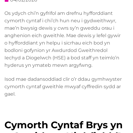
Os ydych chi’n gyfrifol am drefnu hyfforddiant
cymorth cyntaf i chi’ch hun neu i gydweithwyr,
mae’n bwysig dewis y cwrs sy’n gweddu orau i
anghenion eich gweithle. Mae dewis y lefel gywir
o hyfforddiant yn helpu i sicrhau eich bod yn
bodloni gofynion yr Awdurdod Gweithredol
Iechyd a Diogelwch (HSE) a bod staff yn teimlo’n
hyderus yn ymateb mewn argyfwng.
Isod mae dadansoddiad clir o’r ddau gymhwyster
cymorth cyntaf gweithle mwyaf cyffredin sydd ar
gael.
Cymorth Cyntaf Brys yn