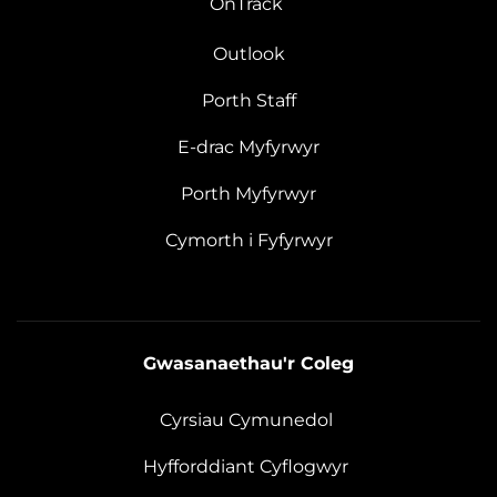
OnTrack
Outlook
Porth Staff
E-drac Myfyrwyr
Porth Myfyrwyr
Cymorth i Fyfyrwyr
Gwasanaethau'r Coleg
Cyrsiau Cymunedol
Hyfforddiant Cyflogwyr