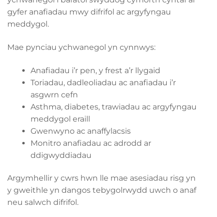
gyfer anafiadau mwy difrifol ac argyfyngau
meddygol.
Mae pynciau ychwanegol yn cynnwys:
Anafiadau i’r pen, y frest a’r llygaid
Toriadau, dadleoliadau ac anafiadau i’r
asgwrn cefn
Asthma, diabetes, trawiadau ac argyfyngau
meddygol eraill
Gwenwyno ac anaffylacsis
Monitro anafiadau ac adrodd ar
ddigwyddiadau
Argymhellir y cwrs hwn lle mae asesiadau risg yn
y gweithle yn dangos tebygolrwydd uwch o anaf
neu salwch difrifol.