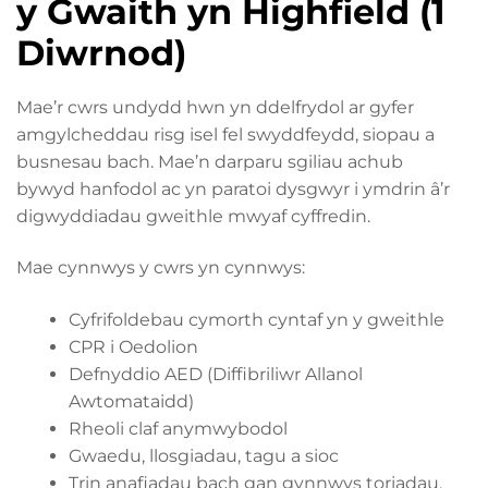
y Gwaith yn Highfield (1
Diwrnod)
Mae’r cwrs undydd hwn yn ddelfrydol ar gyfer
amgylcheddau risg isel fel swyddfeydd, siopau a
busnesau bach. Mae’n darparu sgiliau achub
bywyd hanfodol ac yn paratoi dysgwyr i ymdrin â’r
digwyddiadau gweithle mwyaf cyffredin.
Mae cynnwys y cwrs yn cynnwys:
Cyfrifoldebau cymorth cyntaf yn y gweithle
CPR i Oedolion
Defnyddio AED (Diffibriliwr Allanol
Awtomataidd)
Rheoli claf anymwybodol
Gwaedu, llosgiadau, tagu a sioc
Trin anafiadau bach gan gynnwys toriadau,