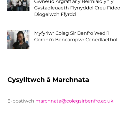
Gwneud Argraff ar y Beirniaid yn y
Gystadleuaeth Flynyddol Creu Fideo
Diogelwch Ffyrdd
Myfyriwr Coleg Sir Benfro Wedi’i
Goroni’n Bencampwr Cenedlaethol
Cysylltwch â Marchnata
E-bostiwch
marchnata@colegsirbenfro.ac.uk