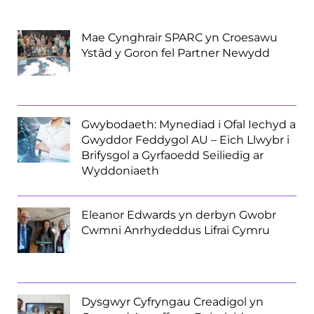
Mae Cynghrair SPARC yn Croesawu
Ystâd y Goron fel Partner Newydd
Gwybodaeth: Mynediad i Ofal Iechyd a
Gwyddor Feddygol AU – Eich Llwybr i
Brifysgol a Gyrfaoedd Seiliedig ar
Wyddoniaeth
Eleanor Edwards yn derbyn Gwobr
Cwmni Anrhydeddus Lifrai Cymru
Dysgwyr Cyfryngau Creadigol yn