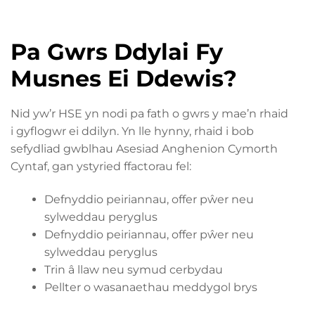
Pa Gwrs Ddylai Fy
Musnes Ei Ddewis?
Nid yw’r HSE yn nodi pa fath o gwrs y mae’n rhaid
i gyflogwr ei ddilyn. Yn lle hynny, rhaid i bob
sefydliad gwblhau Asesiad Anghenion Cymorth
Cyntaf, gan ystyried ffactorau fel:
Defnyddio peiriannau, offer pŵer neu
sylweddau peryglus
Defnyddio peiriannau, offer pŵer neu
sylweddau peryglus
Trin â llaw neu symud cerbydau
Pellter o wasanaethau meddygol brys