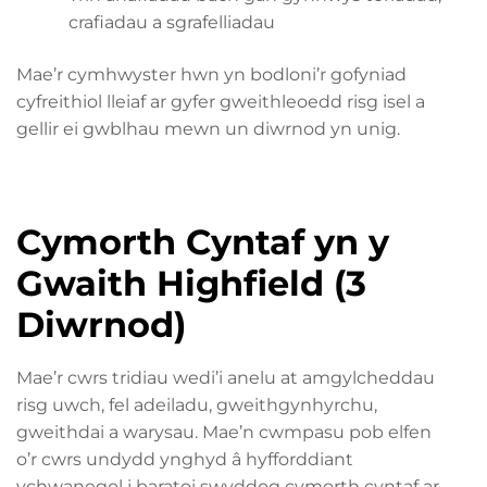
crafiadau a sgrafelliadau
Mae’r cymhwyster hwn yn bodloni’r gofyniad
cyfreithiol lleiaf ar gyfer gweithleoedd risg isel a
gellir ei gwblhau mewn un diwrnod yn unig.
Cymorth Cyntaf yn y
Gwaith Highfield (3
Diwrnod)
Mae’r cwrs tridiau wedi’i anelu at amgylcheddau
risg uwch, fel adeiladu, gweithgynhyrchu,
gweithdai a warysau. Mae’n cwmpasu pob elfen
o’r cwrs undydd ynghyd â hyfforddiant
ychwanegol i baratoi swyddog cymorth cyntaf ar