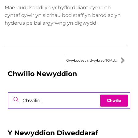
Mae buddsoddi yn yr hyfforddiant cymorth
cyntaf cywir yn sicrhau bod staff yn barod ac yn
hyderus pe bai argyfwng yn digwydd.
Gwybodaeth: Llwybrau TGAU ar gyfer Dysgwyr sy’n cael eu haddysgu gartref yn Sir Benfro
Chwilio Newyddion
Y Newyddion Diweddaraf