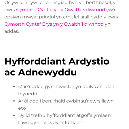
Os yw unrhyw un o’r risgiau hyn yn berthnasol, y
cwrs
Cymorth Cyntaf yn y Gwaith 3 diwrnod
yw’r
opsiwn mwyaf priodol yn aml, fel arall bydd y cwrs
Cymorth Cyntaf Brys yn y Gwaith 1 diwrnod
yn
addas.
Hyfforddiant Ardystio
ac Adnewyddu
Mae’r ddau gymhwyster yn ddilys am dair
blynedd
Ar ôl dod i ben, rhaid cwblhau’r cwrs llawn
eto
Dylid trefnu hyfforddiant atgoffa ymlaen
llaw i gynnal cydymffurfiaeth