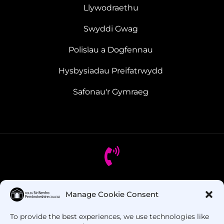
Llywodraethu
Swyddi Gwag
Polisïau a Dogfennau
Hysbysiadau Preifatrwydd
Safonau'r Gymraeg
Oes gennych chi gwestiynau? Ffoniwch ni!
Manage Cookie Consent
To provide the best experiences, we use technologies like
+44 1437 753 000