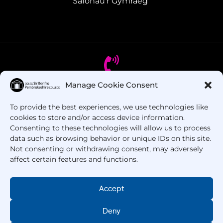
Safonau'r Gymraeg
Manage Cookie Consent
Oes gennych chi gwestiynau? Ffoniwch ni!
To provide the best experiences, we use technologies like
cookies to store and/or access device information.
+44 1437 753 000
Consenting to these technologies will allow us to process
data such as browsing behavior or unique IDs on this site.
Not consenting or withdrawing consent, may adversely
affect certain features and functions.
Accept
Deny
Hawlfraint © 2025 –
Coleg Sir Benfro
. Cedwir Pob