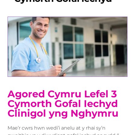
Agored Cymru Lefel 3
Cymorth Gofal Iechyd
Clinigol yng Nghymru
Mae’r cwrs hwn wedi’i anelu at y rhai sy’n