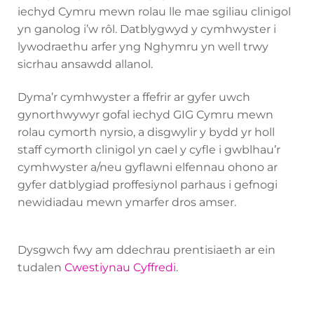
iechyd Cymru mewn rolau lle mae sgiliau clinigol
yn ganolog i’w rôl. Datblygwyd y cymhwyster i
lywodraethu arfer yng Nghymru yn well trwy
sicrhau ansawdd allanol.
Dyma’r cymhwyster a ffefrir ar gyfer uwch
gynorthwywyr gofal iechyd GIG Cymru mewn
rolau cymorth nyrsio, a disgwylir y bydd yr holl
staff cymorth clinigol yn cael y cyfle i gwblhau’r
cymhwyster a/neu gyflawni elfennau ohono ar
gyfer datblygiad proffesiynol parhaus i gefnogi
newidiadau mewn ymarfer dros amser.
Dysgwch fwy am ddechrau prentisiaeth ar ein
tudalen
Cwestiynau Cyffredi
.