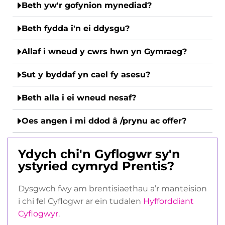
Beth yw'r gofynion mynediad?
Beth fydda i'n ei ddysgu?
Allaf i wneud y cwrs hwn yn Gymraeg?
Sut y byddaf yn cael fy asesu?
Beth alla i ei wneud nesaf?
Oes angen i mi ddod â /prynu ac offer?
Ydych chi'n Gyflogwr sy'n
ystyried cymryd Prentis?
Dysgwch fwy am brentisiaethau a’r manteision
i chi fel Cyflogwr ar ein tudalen
Hyfforddiant
Cyflogwyr
.