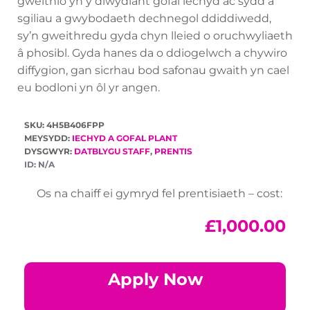
gweithio yn y diwydiant gofal iechyd ac sydd â
sgiliau a gwybodaeth dechnegol ddiddiwedd,
sy’n gweithredu gyda chyn lleied o oruchwyliaeth
â phosibl. Gyda hanes da o ddiogelwch a chywiro
diffygion, gan sicrhau bod safonau gwaith yn cael
eu bodloni yn ôl yr angen.
SKU: 4H5B406FPP
MEYSYDD:
IECHYD A GOFAL PLANT
DYSGWYR:
DATBLYGU STAFF
,
PRENTIS
ID:
N/A
Os na chaiff ei gymryd fel prentisiaeth – cost:
£
1,000.00
Apply Now