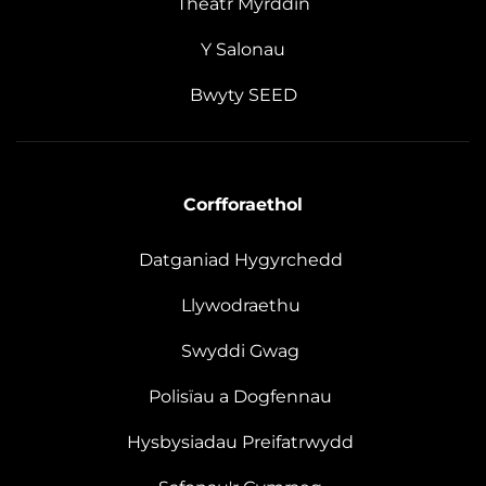
Theatr Myrddin
Y Salonau
Bwyty SEED
Corfforaethol
Datganiad Hygyrchedd
Llywodraethu
Swyddi Gwag
Polisïau a Dogfennau
Hysbysiadau Preifatrwydd