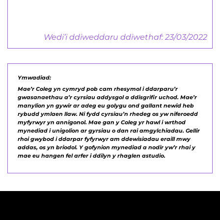
Wedi’i ddiweddaru ddiwethaf: 23/03/2022
Ymwadiad:
Mae’r Coleg yn cymryd pob cam rhesymol i ddarparu’r
gwasanaethau a’r cyrsiau addysgol a ddisgrifir uchod. Mae’r
manylion yn gywir ar adeg eu golygu ond gallant newid heb
rybudd ymlaen llaw. Ni fydd cyrsiau’n rhedeg os yw niferoedd
myfyrwyr yn annigonol. Mae gan y Coleg yr hawl i wrthod
mynediad i unigolion ar gyrsiau o dan rai amgylchiadau. Gellir
rhoi gwybod i ddarpar fyfyrwyr am ddewisiadau eraill mwy
addas, os yn briodol. Y gofynion mynediad a nodir yw’r rhai y
mae eu hangen fel arfer i ddilyn y rhaglen astudio.