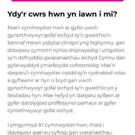
Ydy'r cwrs hwn yn iawn i mi?
Mae’r cymhwyster hwn ar gyfer uwch
gynorthwywyr gofal iechyd sy’n gweithio’n
bennaf mewn ysbytai clinigol yng Nghymru, gan
ddarparu cymorth nyrsio dirprwyedig i unigolion
sy’n defnyddio gwasanaethau iechyd Cymru dan
gyfarwyddyd ymarferydd cofrestredig. Mae’n
darparu’r cymhwyster craidd sy’n cydnabod rolau
a gyflawnir ar hyn o bryd gan uwch
gynorthwywyr gofal iechyd sy’n gweithio yn y
lleoliadau hyn. Mae hefyd yn darparu sylfaen ar
gyfer datblygiad proffesiynol parhaus ar gyfer
cynorthwywyr gofal iechyd.
I ymgymryd â’r cymhwyster hwn, rhaid i
ddysgwyr gael eu cyflogi gan wasanaethau