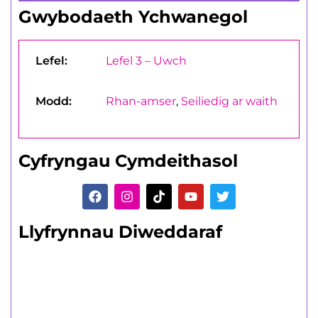
Gwybodaeth Ychwanegol
Lefel:
Lefel 3 – Uwch
Modd:
Rhan-amser
,
Seiliedig ar waith
Cyfryngau Cymdeithasol
Llyfrynnau Diweddaraf
Dysgwyr sy'n