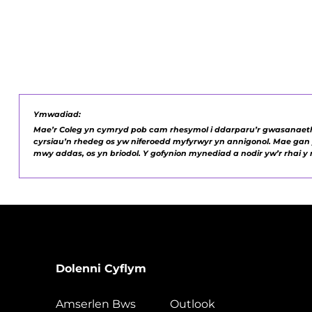
Ymwadiad:
Mae’r Coleg yn cymryd pob cam rhesymol i ddarparu’r gwasanaethau
cyrsiau’n rhedeg os yw niferoedd myfyrwyr yn annigonol. Mae gan y
mwy addas, os yn briodol. Y gofynion mynediad a nodir yw’r rhai y m
Dolenni Cyflym
Amserlen Bws
Outlook