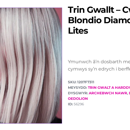
Trin Gwallt – 
Blondio Diam
Lites
Ymunwch â’n dosbarth meist
cymwys sy’n edrych i berff
SKU: 1207F7311
MEYSYDD:
TRIN GWALT A HARD
DYSGWYR:
ARCHEBWCH NAWR
,
OEDOLION
ID:
56296