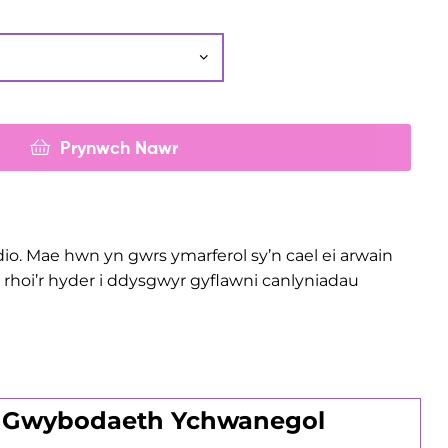
Prynwch Nawr
o. Mae hwn yn gwrs ymarferol sy’n cael ei arwain
rhoi’r hyder i ddysgwyr gyflawni canlyniadau
Gwybodaeth Ychwanegol