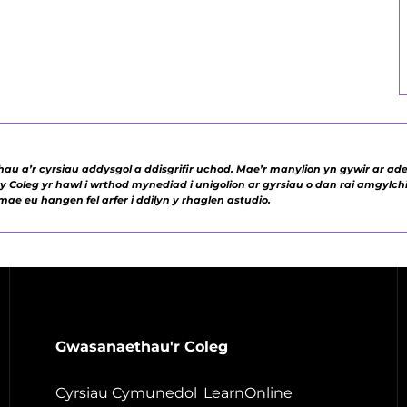
 a’r cyrsiau addysgol a ddisgrifir uchod. Mae’r manylion yn gywir ar ade
 Coleg yr hawl i wrthod mynediad i unigolion ar gyrsiau o dan rai amgylchi
ae eu hangen fel arfer i ddilyn y rhaglen astudio.
Gwasanaethau'r Coleg
Cyrsiau Cymunedol
LearnOnline