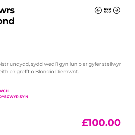
Cwrs
ond
r undydd, sydd wedi’i gynllunio ar gyfer steilwyr
eithio’r grefft o Blondio Diemwnt.
DWCH
DYSGWYR SY'N
£
100.00