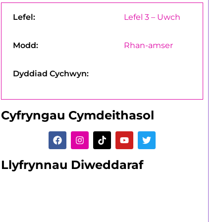
Lefel:
Lefel 3 – Uwch
Modd:
Rhan-amser
Dyddiad Cychwyn:
Cyfryngau Cymdeithasol
Llyfrynnau Diweddaraf
Dysgwyr sy'n