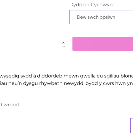
Dyddiad Cychwyn:
wysedig sydd â diddordeb mewn gwella eu sgiliau blondi
iliau neu’n dysgu rhywbeth newydd, bydd y cwrs hwn yn 
 diwrnod.