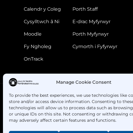
Calendr y Coleg
Porth Staff
Cysylltwch â Ni
E-drac Myfyrwyr
Moodle
Porth Myfyrwyr
Fy Ngholeg
Cymorth i Fyfyrwyr
OnTrack
Manage Cookie Consent
To provide the best experiences, we use technologies like c
store and/or access device information. Consenting to thes
Oes gennych chi gwestiynau? Ffoniwch ni!
technologies will allow us to process data such as browsin
or unique IDs on this site. Not consenting or withdrawing c
may adversely affect certain features and functions.
+44 1437 753 000