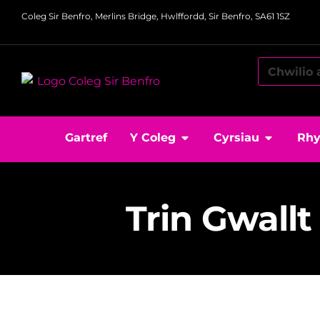
Coleg Sir Benfro, Merlins Bridge, Hwlffordd, Sir Benfro, SA61 1SZ
Gartref
Y Coleg
Cyrsiau
Rhy
Trin Gwall