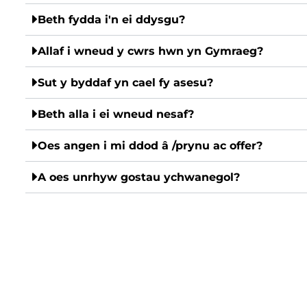
Beth fydda i'n ei ddysgu?
Allaf i wneud y cwrs hwn yn Gymraeg?
Sut y byddaf yn cael fy asesu?
Beth alla i ei wneud nesaf?
Oes angen i mi ddod â /prynu ac offer?
A oes unrhyw gostau ychwanegol?