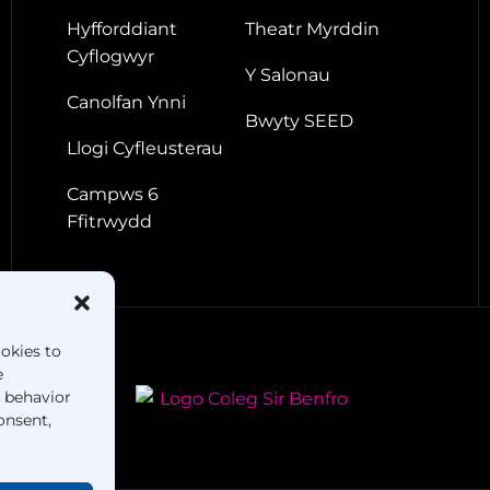
Hyfforddiant
Theatr Myrddin
Cyflogwyr
Y Salonau
Canolfan Ynni
Bwyty SEED
Llogi Cyfleusterau
Campws 6
Ffitrwydd
ookies to
e
g behavior
onsent,