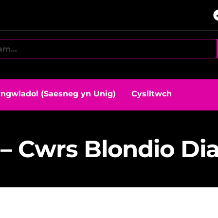
ngwladol (Saesneg yn Unig)
Cyslltwch
t – Cwrs Blondio Di