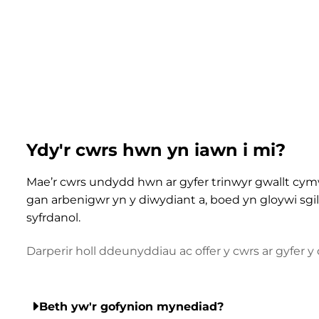
Ydy'r cwrs hwn yn iawn i mi?
Mae’r cwrs undydd hwn ar gyfer trinwyr gwallt cym
gan arbenigwr yn y diwydiant a, boed yn gloywi sg
syfrdanol.
Darperir holl ddeunyddiau ac offer y cwrs ar gyfer y
Beth yw'r gofynion mynediad?