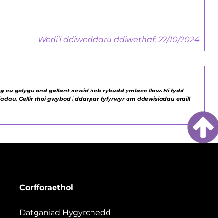
Wedi’i ddiweddaru ddiwethaf: 22/10/2024
g eu golygu ond gallant newid heb rybudd ymlaen llaw. Ni fydd
adau. Gellir rhoi gwybod i ddarpar fyfyrwyr am ddewisiadau eraill
Corfforaethol
Datganiad Hygyrchedd