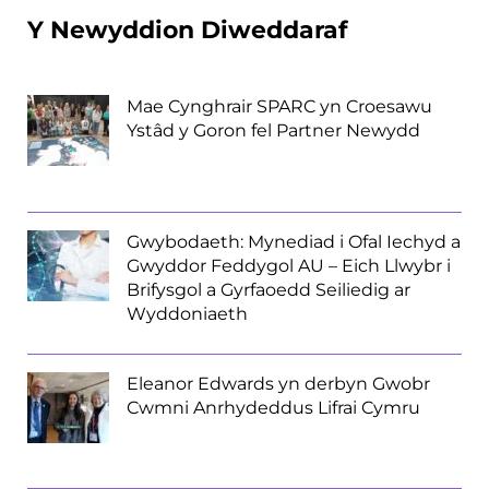
Y Newyddion Diweddaraf
Mae Cynghrair SPARC yn Croesawu
Ystâd y Goron fel Partner Newydd
Gwybodaeth: Mynediad i Ofal Iechyd a
Gwyddor Feddygol AU – Eich Llwybr i
Brifysgol a Gyrfaoedd Seiliedig ar
Wyddoniaeth
Eleanor Edwards yn derbyn Gwobr
Cwmni Anrhydeddus Lifrai Cymru