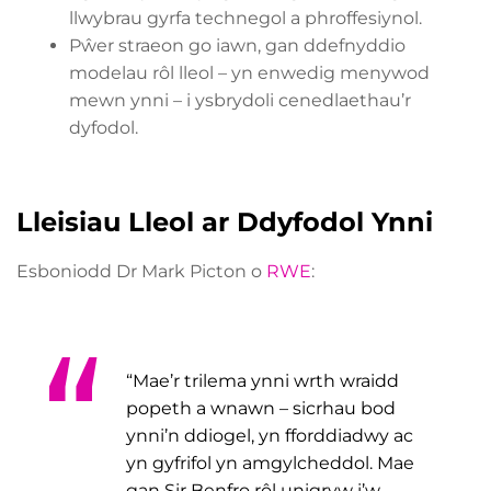
llwybrau gyrfa technegol a phroffesiynol.
Pŵer straeon go iawn, gan ddefnyddio
modelau rôl lleol – yn enwedig menywod
mewn ynni – i ysbrydoli cenedlaethau’r
dyfodol.
Lleisiau Lleol ar Ddyfodol Ynni
Esboniodd Dr Mark Picton o
RWE
:
“Mae’r trilema ynni wrth wraidd
popeth a wnawn – sicrhau bod
ynni’n ddiogel, yn fforddiadwy ac
yn gyfrifol yn amgylcheddol. Mae
gan Sir Benfro rôl unigryw i’w