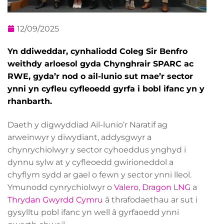
12/09/2025
Yn ddiweddar, cynhaliodd Coleg Sir Benfro
weithdy arloesol gyda Chynghrair SPARC ac
RWE, gyda’r nod o ail-lunio sut mae’r sector
ynni yn cyfleu cyfleoedd gyrfa i bobl ifanc yn y
rhanbarth.
Daeth y digwyddiad Ail-lunio’r Naratif ag
arweinwyr y diwydiant, addysgwyr a
chynrychiolwyr y sector cyhoeddus ynghyd i
dynnu sylw at y cyfleoedd gwirioneddol a
chyflym sydd ar gael o fewn y sector ynni lleol.
Ymunodd cynrychiolwyr o
Valero
,
Dragon LNG
a
Thrydan Gwyrdd Cymru
â thrafodaethau ar sut i
gysylltu pobl ifanc yn well â gyrfaoedd ynni