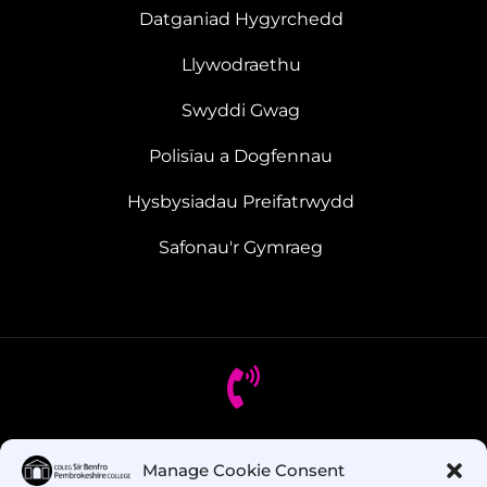
Datganiad Hygyrchedd
Llywodraethu
Swyddi Gwag
Polisïau a Dogfennau
Hysbysiadau Preifatrwydd
Safonau'r Gymraeg
Oes gennych chi gwestiynau? Ffoniwch ni!
Manage Cookie Consent