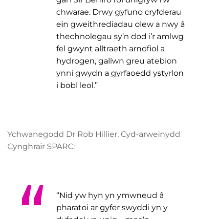
chwarae. Drwy gyfuno cryfderau
ein gweithrediadau olew a nwy â
thechnolegau sy’n dod i’r amlwg
fel gwynt alltraeth arnofiol a
hydrogen, gallwn greu atebion
ynni gwydn a gyrfaoedd ystyrlon
i bobl leol.”
Ychwanegodd Dr Rob Hillier, Cyd-arweinydd
Cynghrair SPARC:
“Nid yw hyn yn ymwneud â
pharatoi ar gyfer swyddi yn y