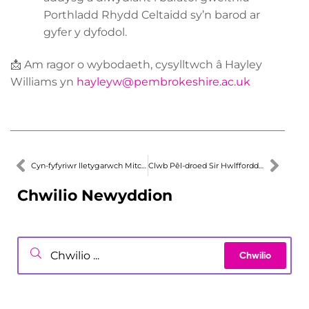
Porthladd Rhydd Celtaidd sy’n barod ar
gyfer y dyfodol.
📩 Am ragor o wybodaeth, cysylltwch â Hayley
Williams yn
hayleyw@pembrokeshire.ac.uk
Cyn-fyfyriwr lletygarwch Mitchell yn Arwain Caffi Cymunedol sy’n cefnogi achos Lleol
Clwb Pêl-droed Sir Hwlffordd a Choleg Sir Benfro yn Cydweithio
Chwilio Newyddion