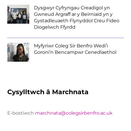
Dysgwyr Cyfryngau Creadigol yn
Gwneud Argraff ar y Beirniaid yn y
Gystadleuaeth Flynyddol Creu Fideo
Diogelwch Ffyrdd
Myfyriwr Coleg Sir Benfro Wedi’i
Goroni’n Bencampwr Cenedlaethol
Cysylltwch â Marchnata
E-bostiwch
marchnata@colegsirbenfro.ac.uk