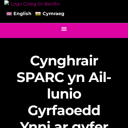
English
Cymraeg
Cynghrair
SPARC yn Ail-
lunio
Gyrfaoedd
Ynni ar gyfer