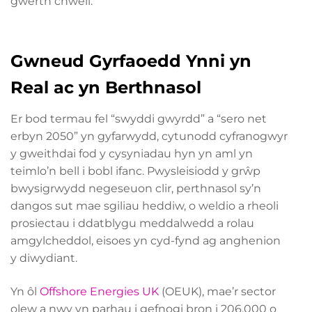
gwerth chweil.
Gwneud Gyrfaoedd Ynni yn
Real ac yn Berthnasol
Er bod termau fel “swyddi gwyrdd” a “sero net
erbyn 2050” yn gyfarwydd, cytunodd cyfranogwyr
y gweithdai fod y cysyniadau hyn yn aml yn
teimlo’n bell i bobl ifanc. Pwysleisiodd y grŵp
bwysigrwydd negeseuon clir, perthnasol sy’n
dangos sut mae sgiliau heddiw, o weldio a rheoli
prosiectau i ddatblygu meddalwedd a rolau
amgylcheddol, eisoes yn cyd-fynd ag anghenion
y diwydiant.
Yn ôl
Offshore Energies UK
(OEUK), mae’r sector
olew a nwy yn parhau i gefnogi bron i 206,000 o