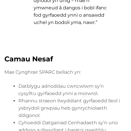
dyfodol yn unig – mae’n
ymwneud â dangos i bobl ifanc
fod gyrfaoedd ynni o ansawdd
uchel yn bodoli yma, nawr.”
Camau Nesaf
Mae Cynghrair SPARC bellach yn:
Datblygu adnoddau cwricwlwm sy’n
cysylltu gyrfaoedd ynni a morwrol.
Rhannu straeon llwyddiant gyrfaoedd lleol i
ysbrydoli grwpiau heb gynrychiolaeth
ddigonol.
Cyhoeddi Datganiad Cenhadaeth sy’n uno
addysg a diwydiant i baratoi gweithlu