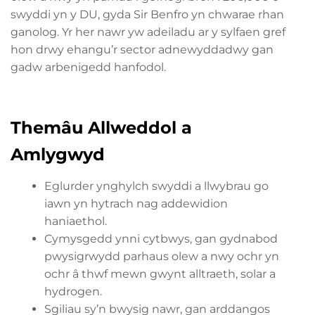
swyddi yn y DU, gyda Sir Benfro yn chwarae rhan
ganolog. Yr her nawr yw adeiladu ar y sylfaen gref
hon drwy ehangu’r sector adnewyddadwy gan
gadw arbenigedd hanfodol.
Themâu Allweddol a
Amlygwyd
Eglurder ynghylch swyddi a llwybrau go
iawn yn hytrach nag addewidion
haniaethol.
Cymysgedd ynni cytbwys, gan gydnabod
pwysigrwydd parhaus olew a nwy ochr yn
ochr â thwf mewn gwynt alltraeth, solar a
hydrogen.
Sgiliau sy’n bwysig nawr, gan arddangos