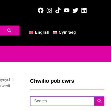
English
Cymraeg
 mynychu
Chwilio pob cwrs
u wedi