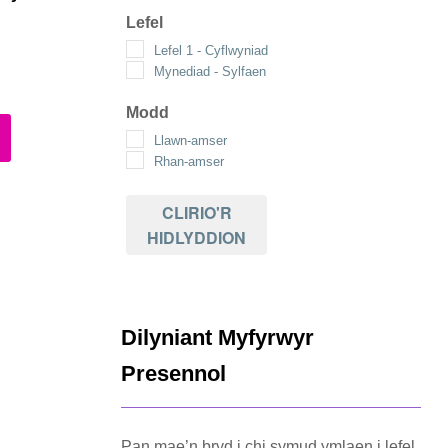
Lefel
Lefel 1 - Cyflwyniad
Mynediad - Sylfaen
Modd
Llawn-amser
Rhan-amser
CLIRIO'R
HIDLYDDION
Dilyniant Myfyrwyr
Presennol
Pan mae’n bryd i chi symud ymlaen i lefel