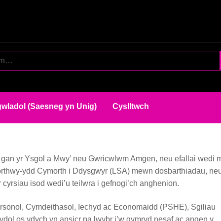
wladol (Saesneg yn Unig)
Cyslltwch
edu gan yr Ysgol a Mwy’ neu Gwricwlwm Amgen, neu efallai wedi
orthwy-ydd Cymorth i Ddysgwyr (LSA) mewn dosbarthiadau, ne
yrsiau isod wedi’u teilwra i gefnogi’ch anghenion.
Personol, Cymdeithasol, Iechyd ac Economaidd (PSHE), Sgiliau
ydol os ydych yn ansicr pa lwybr i’w gymryd nesaf ac angen y