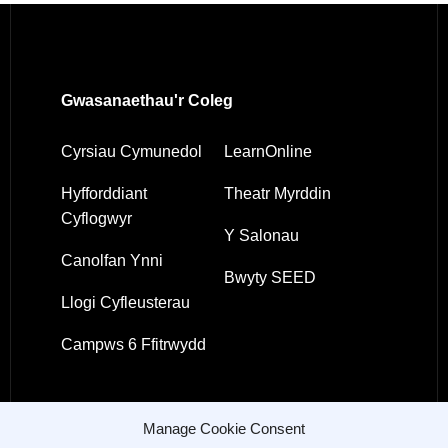
Gwasanaethau'r Coleg
Cyrsiau Cymunedol
LearnOnline
Hyfforddiant
Theatr Myrddin
Cyflogwyr
Y Salonau
Canolfan Ynni
Bwyty SEED
Llogi Cyfleusterau
Campws 6 Ffitrwydd
Manage Cookie Consent