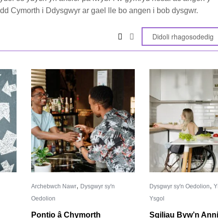
d Cymorth i Ddysgwyr ar gael lle bo angen i bob dysgwr.
,
,
Archebwch Nawr
Dysgwyr sy'n
Dysgwyr sy'n Oedolion
Y
Oedolion
Ysgol
Pontio â Chymorth
Sgiliau Byw’n Ann