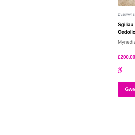
Dysgwyr s
Sgiliau
Oedoli
Mynedia
£
200.0
Gwe