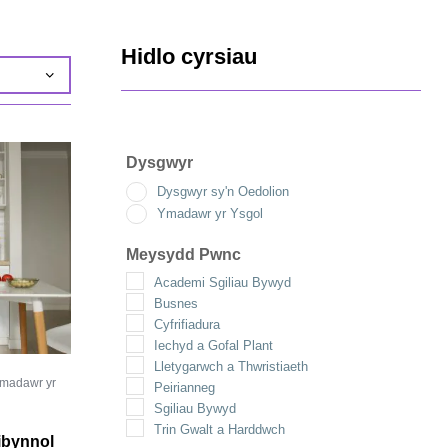
Hidlo cyrsiau
Dysgwyr
Dysgwyr sy'n Oedolion
Ymadawr yr Ysgol
Meysydd Pwnc
Academi Sgiliau Bywyd
Busnes
Cyfrifiadura
Iechyd a Gofal Plant
Lletygarwch a Thwristiaeth
madawr yr
Peirianneg
Sgiliau Bywyd
Trin Gwalt a Harddwch
ibynnol