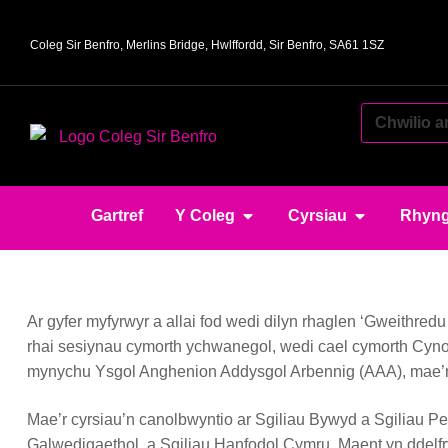
Coleg Sir Benfro, Merlins Bridge, Hwlffordd, Sir Benfro, SA61 1SZ
Gartref
Y Coleg
Cyrsiau
Rhyng
Ar gyfer myfyrwyr a allai fod wedi dilyn rhaglen ‘Gweithr
rhai sesiynau cymorth ychwanegol, wedi cael cymorth Cyn
mynychu Ysgol Anghenion Addysgol Arbennig (AAA), mae’r c
Mae’r cyrsiau’n canolbwyntio ar Sgiliau Bywyd a Sgiliau 
Galwedigaethol, a Sgiliau Hanfodol Cymru. Maent yn ddelfr