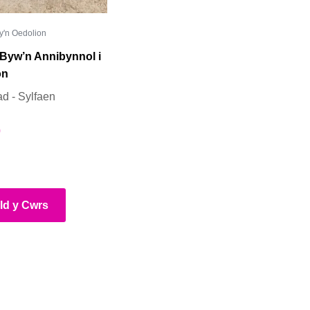
y'n Oedolion
 Byw’n Annibynnol i
on
d - Sylfaen
0
ld y Cwrs