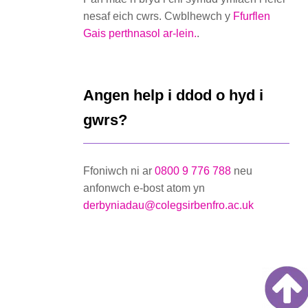
nesaf eich cwrs. Cwblhewch y
Ffurflen
Gais perthnasol ar-lein.
.
Angen help i ddod o hyd i
gwrs?
Ffoniwch ni ar
0800 9 776 788
neu
anfonwch e-bost atom yn
derbyniadau@colegsirbenfro.ac.uk