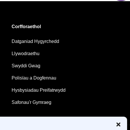
Corfforaethol
Datganiad Hygyrchedd
Llywodraethu
Swyddi Gwag
Polisïau a Dogfennau
Hysbysiadau Preifatrwydd
Safonau'r Gymraeg