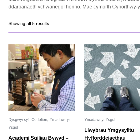
ddarpariaeth ychwanegol honno. Mae cymorth Cynorthwy-yd
Showing all 5 results
,
Dysgwyr sy'n Oedolion
Ymadawr yr
Ymadawr yr Ysgol
Ysgol
Llwybrau Ymgysylltu
Academi Sgiliau Bywyd –
Hyfforddeiaethau