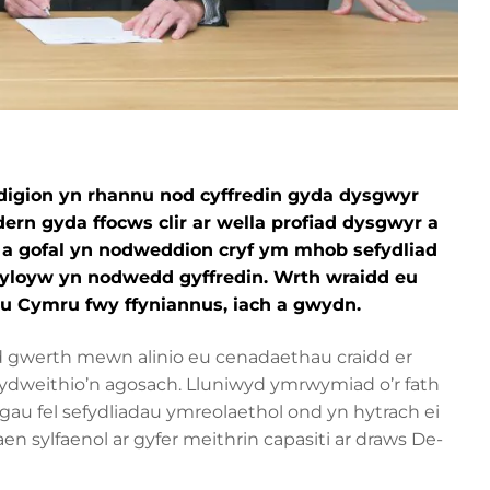
edigion yn rhannu nod cyffredin gyda dysgwyr
rn gyda ffocws clir ar wella profiad dysgwyr a
a gofal yn nodweddion cryf ym mhob sefydliad
ryloyw yn nodwedd gyffredin. Wrth wraidd eu
du Cymru fwy ffyniannus, iach a gwydn.
eld gwerth mewn alinio eu cenadaethau craidd er
weithio’n agosach. Lluniwyd ymrwymiad o’r fath
gau fel sefydliadau ymreolaethol ond yn hytrach ei
en sylfaenol ar gyfer meithrin capasiti ar draws De-