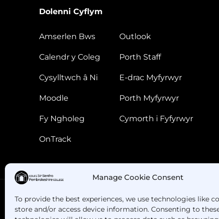
Dolenni Cyflym
Amserlen Bws
Outlook
Calendr y Coleg
Porth Staff
Cysylltwch â Ni
E-drac Myfyrwyr
Moodle
Porth Myfyrwyr
Fy Ngholeg
Cymorth i Fyfyrwyr
OnTrack
Manage Cookie Consent
To provide the best experiences, we use technologies like c
store and/or access device information. Consenting to thes
Oes gennych chi gwestiynau? Ffoniwch ni!