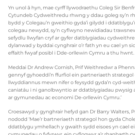
Yn unol â hyn, mae cyrff llywodraethu Coleg Sir Benf
Cytundeb Cydweithredu rhwng y ddau goleg sy’n rhoi
bydd y Colegau’n gweithio gyda’i gilydd i ddatblygu’
colegau newydd, sy’n cyflwyno newidiadau trawsne
sefydlu llwyfan cryf ar gyfer datblygiadau cydweithred
dylanwad y byddai cynghrair o’r fath yn eu cael yn si
effaith fwyaf posibl i Dde-orllewin Cymru a thu hwnt.
Meddai Dr Andrew Cornish, Prif Weithredwr a Phenna
gennyf gyhoeddi’n ffurfiol ein partneriaeth stratego
llwyddiannus mewn nifer o feysydd gyda’n cyd-weith
caniatáu i ni ganolbwyntio ar ddatblygiadau pwysig a
ar gymunedau ac economi De-orllewin Cymru.’
Croesawyd y gynghrair hefyd gan Dr Barry Walters, P
nododd ‘Mae’r bartneriaeth strategol hon gyda Choleg 
ddatblygu ymhellach y gwaith sydd eisoes yn cael e
cymunedau o fyfyrwyr, ein cyflogwyr a’r rhanbarth cyf