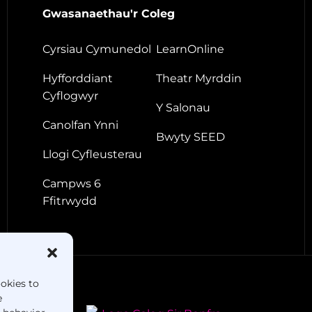
Gwasanaethau'r Coleg
Cyrsiau Cymunedol
LearnOnline
Hyfforddiant
Theatr Myrddin
Cyflogwyr
Y Salonau
Canolfan Ynni
Bwyty SEED
Llogi Cyfleusterau
Campws 6
Ffitrwydd
ookies to
e