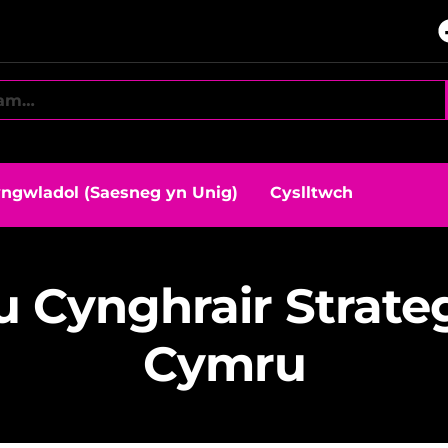
ngwladol (Saesneg yn Unig)
Cyslltwch
 Cynghrair Strate
Cymru