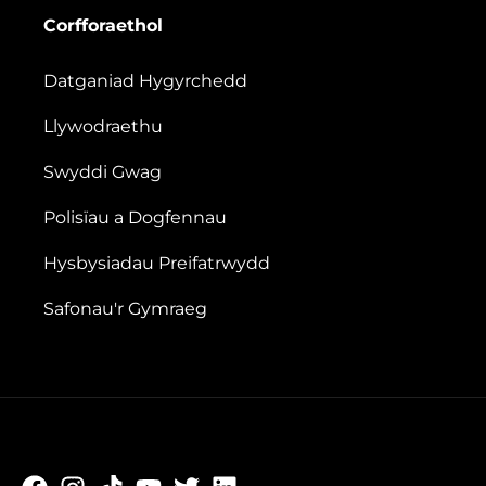
Corfforaethol
Datganiad Hygyrchedd
Llywodraethu
Swyddi Gwag
Polisïau a Dogfennau
Hysbysiadau Preifatrwydd
Safonau'r Gymraeg