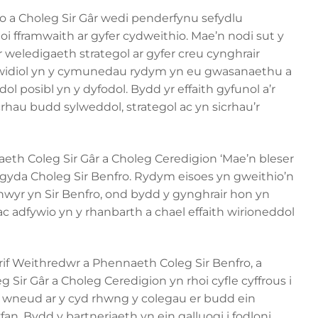
ro a Choleg Sir Gâr wedi penderfynu sefydlu
 fframwaith ar gyfer cydweithio. Mae’n nodi sut y
r weledigaeth strategol ar gyfer creu cynghrair
widiol yn y cymunedau rydym yn eu gwasanaethu a
ol posibl yn y dyfodol. Bydd yr effaith gyfunol a’r
crhau budd sylweddol, strategol ac yn sicrhau’r
eth Coleg Sir Gâr a Choleg Ceredigion ‘Mae’n bleser
l gyda Choleg Sir Benfro. Rydym eisoes yn gweithio’n
wyr yn Sir Benfro, ond bydd y gynghrair hon yn
c adfywio yn y rhanbarth a chael effaith wirioneddol
rif Weithredwr a Phennaeth Coleg Sir Benfro, a
Sir Gâr a Choleg Ceredigion yn rhoi cyfle cyffrous i
i wneud ar y cyd rhwng y colegau er budd ein
an. Bydd y bartneriaeth yn ein galluogi i fodloni