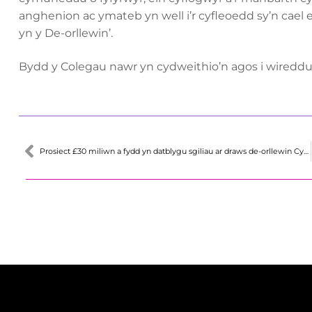
anghenion ac ymateb yn well i’r cyfleoedd sy’n cael 
yn y De-orllewin’.
Bydd y Colegau nawr yn cydweithio’n agos i wireddu 
Prosiect £30 miliwn a fydd yn datblygu sgiliau ar draws de-orllewin Cymru yn cymryd cam cadarnhaol ymlaen