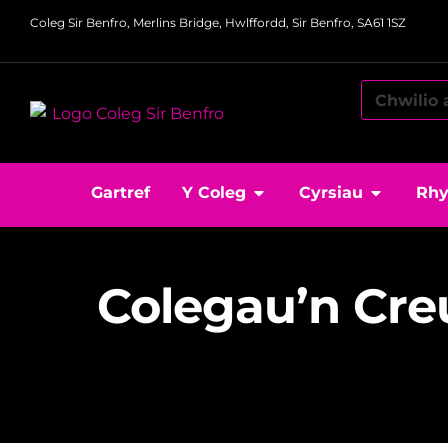
Coleg Sir Benfro, Merlins Bridge, Hwlffordd, Sir Benfro, SA61 1SZ
Gartref
Y Coleg
Cyrsiau
Rhy
Colegau’n Creu