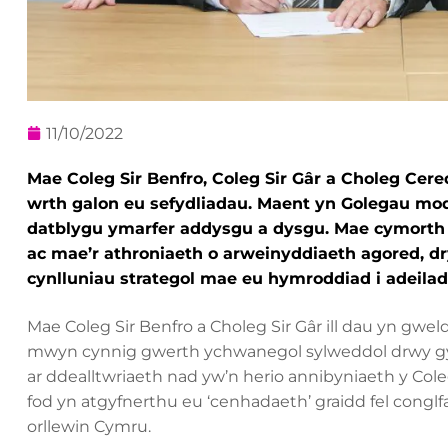
11/10/2022
Mae Coleg Sir Benfro, Coleg Sir Gâr a Choleg Cer
wrth galon eu sefydliadau. Maent yn Golegau mode
datblygu ymarfer addysgu a dysgu. Mae cymorth 
ac mae’r athroniaeth o arweinyddiaeth agored, d
cynlluniau strategol mae eu hymroddiad i adeila
Mae Coleg Sir Benfro a Choleg Sir Gâr ill dau yn gw
mwyn cynnig gwerth ychwanegol sylweddol drwy gyd
ar ddealltwriaeth nad yw’n herio annibyniaeth y Cole
fod yn atgyfnerthu eu ‘cenhadaeth’ graidd fel conglfa
orllewin Cymru.