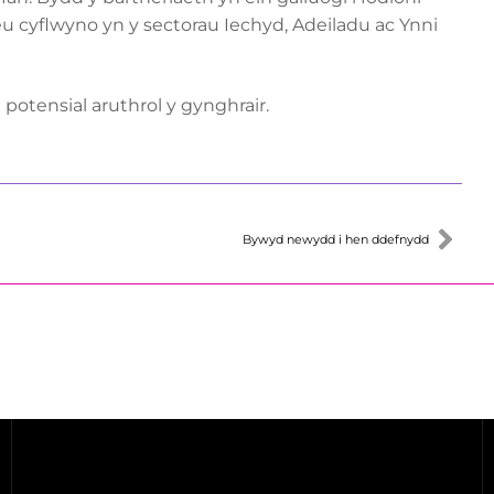
eu cyflwyno yn y sectorau Iechyd, Adeiladu ac Ynni
potensial aruthrol y gynghrair.
Bywyd newydd i hen ddefnydd