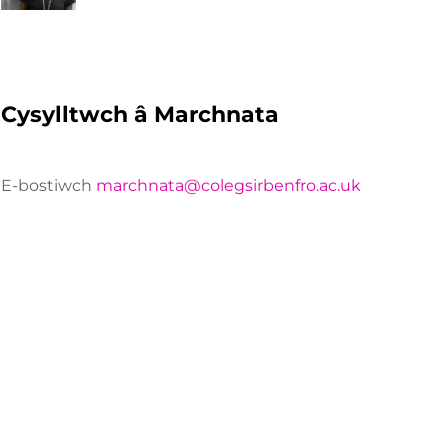
Cysylltwch â Marchnata
E-bostiwch
marchnata@colegsirbenfro.ac.uk