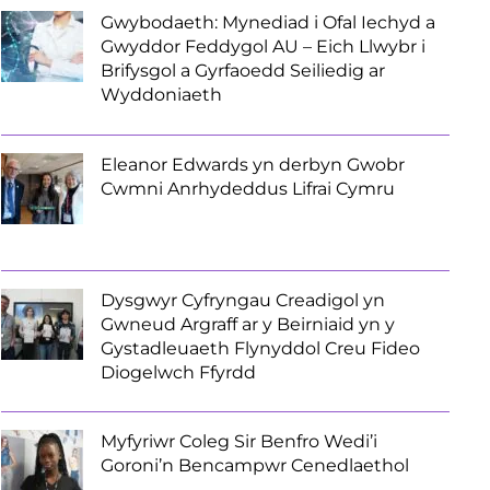
Gwybodaeth: Mynediad i Ofal Iechyd a
Gwyddor Feddygol AU – Eich Llwybr i
Brifysgol a Gyrfaoedd Seiliedig ar
Wyddoniaeth
Eleanor Edwards yn derbyn Gwobr
Cwmni Anrhydeddus Lifrai Cymru
Dysgwyr Cyfryngau Creadigol yn
Gwneud Argraff ar y Beirniaid yn y
Gystadleuaeth Flynyddol Creu Fideo
Diogelwch Ffyrdd
Myfyriwr Coleg Sir Benfro Wedi’i
Goroni’n Bencampwr Cenedlaethol