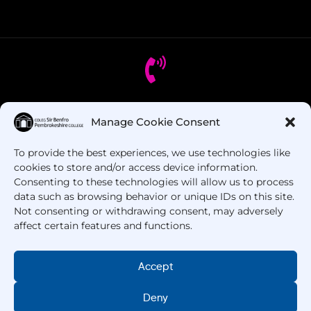
Oes gennych chi gwestiynau? Ffoniwch ni!
Manage Cookie Consent
To provide the best experiences, we use technologies like
+44 1437 753 000
cookies to store and/or access device information.
Consenting to these technologies will allow us to process
data such as browsing behavior or unique IDs on this site.
Not consenting or withdrawing consent, may adversely
affect certain features and functions.
Accept
Hawlfraint © 2025 –
Coleg Sir Benfro
. Cedwir Pob
Hawl.
Deny