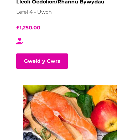
Lleoli Oedolion/Rhannu Bywydau
Lefel 4 - Uwch
£
1,250.00
Gweld y Cwrs