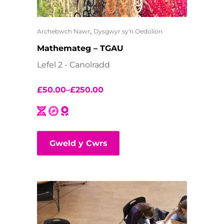
,
Archebwch Nawr
Dysgwyr sy'n Oedolion
Mathemateg – TGAU
Lefel 2 - Canolradd
£
50.00
–
£
250.00
Gweld y Cwrs