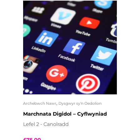
,
Archebwch Nawr
Dysgwyr sy'n Oedolion
Marchnata Digidol – Cyflwyniad
Lefel 2 - Canolradd
£
75.00