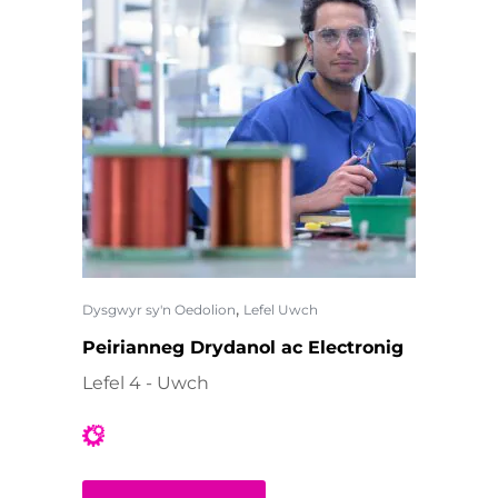
,
Dysgwyr sy'n Oedolion
Lefel Uwch
Peirianneg Drydanol ac Electronig
Lefel 4 - Uwch