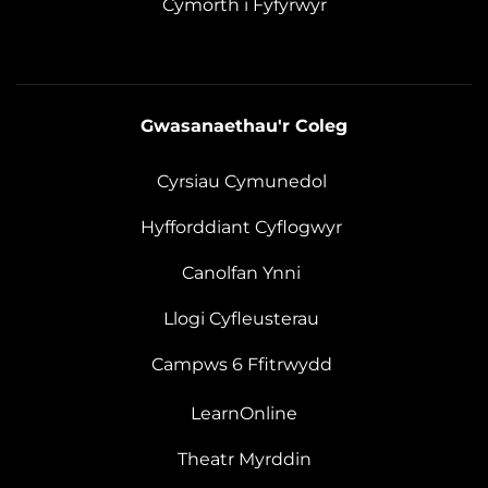
Cymorth i Fyfyrwyr
Gwasanaethau'r Coleg
Cyrsiau Cymunedol
Hyfforddiant Cyflogwyr
Canolfan Ynni
Llogi Cyfleusterau
Campws 6 Ffitrwydd
LearnOnline
Theatr Myrddin