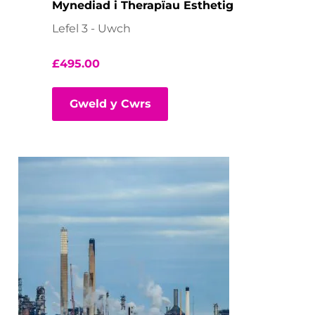
Mynediad i Therapïau Esthetig
Lefel 3 - Uwch
£
495.00
Gweld y Cwrs