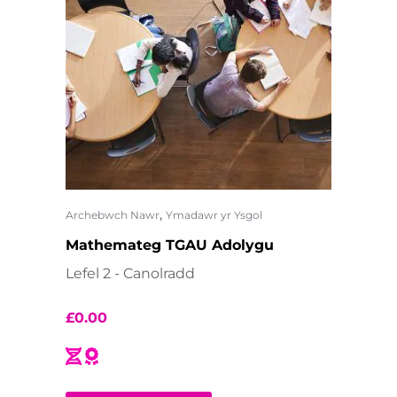
,
Archebwch Nawr
Ymadawr yr Ysgol
Mathemateg TGAU Adolygu
Lefel 2 - Canolradd
£
0.00