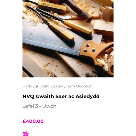
,
Datblygu Staff
Dysgwyr sy'n Oedolion
NVQ Gwaith Saer ac Asiedydd
Lefel 3 - Uwch
£
400.00