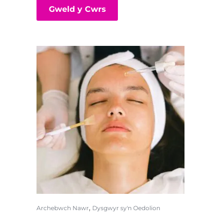
Gweld y Cwrs
,
Archebwch Nawr
Dysgwyr sy'n Oedolion