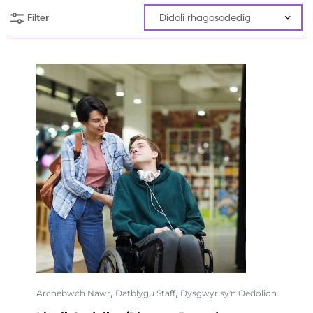
Filter
,
,
Archebwch Nawr
Datblygu Staff
Dysgwyr sy'n Oedolion