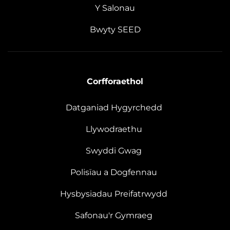
Y Salonau
Bwyty SEED
Corfforaethol
Datganiad Hygyrchedd
Llywodraethu
Swyddi Gwag
Polisïau a Dogfennau
Hysbysiadau Preifatrwydd
Safonau'r Gymraeg