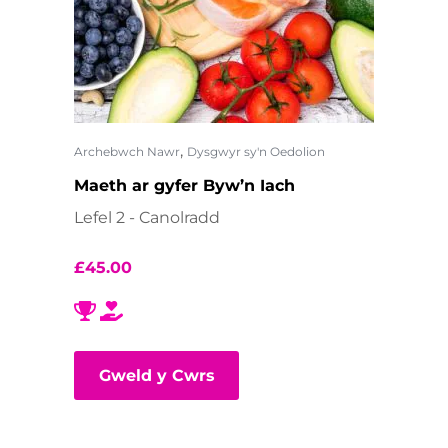
,
Archebwch Nawr
Dysgwyr sy'n Oedolion
Maeth ar gyfer Byw’n Iach
Lefel 2 - Canolradd
£
45.00
Gweld y Cwrs