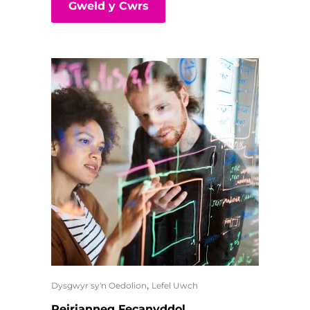
Gweld y Cwrs
,
Dysgwyr sy'n Oedolion
Lefel Uwch
Peirianneg Fecanyddol