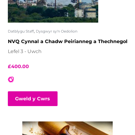
,
Datblygu Staff
Dysgwyr sy'n Oedolion
NVQ Cynnal a Chadw Peirianneg a Thechnegol
Lefel 3 - Uwch
£
400.00
Gweld y Cwrs