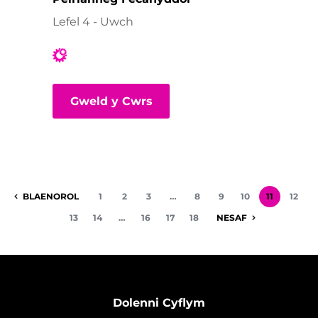
Lefel 4 - Uwch
Gweld y Cwrs
BLAENOROL
1
2
3
…
8
9
10
11
12
13
14
…
16
17
18
NESAF
Dolenni Cyflym