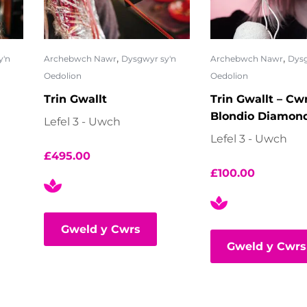
,
,
y'n
Archebwch Nawr
Dysgwyr sy'n
Archebwch Nawr
Dysg
Oedolion
Oedolion
Trin Gwallt
Trin Gwallt – Cw
Blondio Diamond
Lefel 3 - Uwch
Lefel 3 - Uwch
£
495.00
£
100.00
Gweld y Cwrs
Gweld y Cwrs