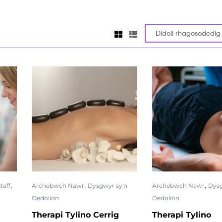
,
,
,
taff
Archebwch Nawr
Dysgwyr sy'n
Archebwch Nawr
Dysg
Oedolion
Oedolion
Therapi Tylino Cerrig
Therapi Tylino