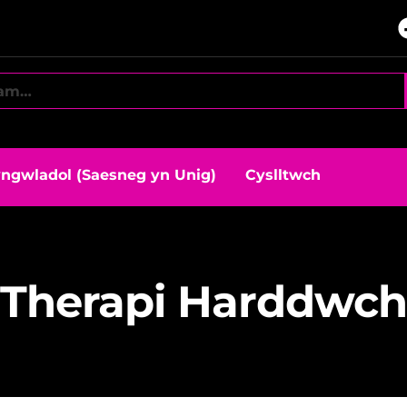
ngwladol (Saesneg yn Unig)
Cyslltwch
Therapi Harddwch