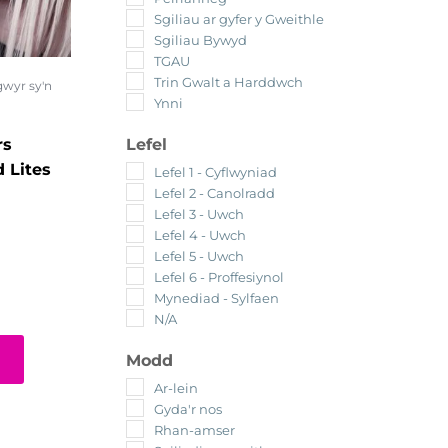
Sgiliau ar gyfer y Gweithle
Sgiliau Bywyd
TGAU
Trin Gwalt a Harddwch
wyr sy'n
Ynni
Lefel
rs
 Lites
Lefel 1 - Cyflwyniad
Lefel 2 - Canolradd
Lefel 3 - Uwch
Lefel 4 - Uwch
Lefel 5 - Uwch
Lefel 6 - Proffesiynol
Mynediad - Sylfaen
N/A
Modd
Ar-lein
Gyda'r nos
Rhan-amser