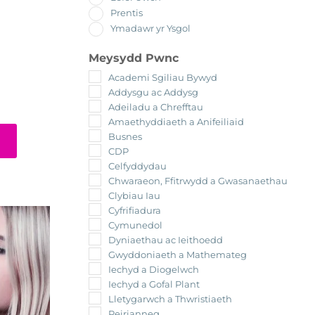
Prentis
Ymadawr yr Ysgol
Meysydd Pwnc
Academi Sgiliau Bywyd
Addysgu ac Addysg
Adeiladu a Chrefftau
Amaethyddiaeth a Anifeiliaid
Busnes
CDP
Celfyddydau
Chwaraeon, Ffitrwydd a Gwasanaethau
Clybiau Iau
Cyfrifiadura
Cymunedol
Dyniaethau ac Ieithoedd
Gwyddoniaeth a Mathemateg
Iechyd a Diogelwch
Iechyd a Gofal Plant
Lletygarwch a Thwristiaeth
Peirianneg