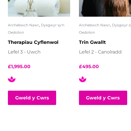
,
,
Archebwch Nawr
Dysgwyr sy'n
Archebwch Nawr
Dysgwyr s
Oedolion
Oedolion
Therapïau Cyflenwol
Trin Gwallt
Lefel 3 - Uwch
Lefel 2 - Canolradd
£
1,995.00
£
495.00
Gweld y Cwrs
Gweld y Cwrs