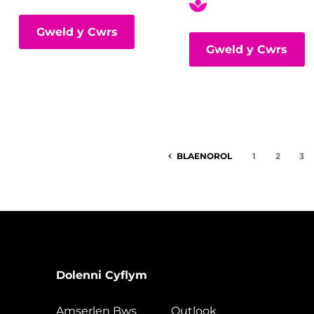
Gweld y Cwrs
Gweld y Cwrs
BLAENOROL
1
2
3
Dolenni Cyflym
Amserlen Bws
Outlook