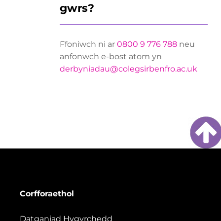
gwrs?
Ffoniwch ni ar
0800 9 776 788
neu
anfonwch e-bost atom yn
derbyniadau@colegsirbenfro.ac.uk
Corfforaethol
Datganiad Hygyrchedd