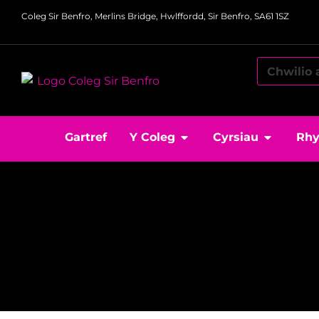
Coleg Sir Benfro, Merlins Bridge, Hwlffordd, Sir Benfro, SA61 1SZ
Gartref
Y Coleg
Cyrsiau
Rhy