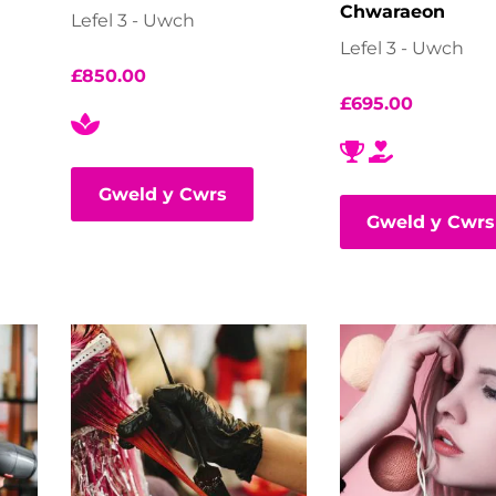
Chwaraeon
Lefel 3 - Uwch
Lefel 3 - Uwch
£
850.00
£
695.00
Gweld y Cwrs
Gweld y Cwrs