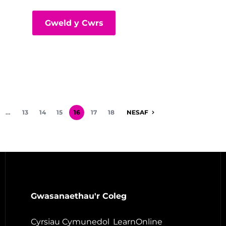
Gweld y Cwrs
…
13
14
15
16
17
18
NESAF
Gwasanaethau'r Coleg
Cyrsiau Cymunedol
LearnOnline