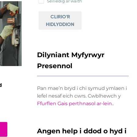
Seiliedig ar waith
CLIRIO'R
HIDLYDDION
Dilyniant Myfyrwyr
Presennol
d
Pan mae’n bryd i chi symud ymlaen i
lefel nesaf eich cwrs. Cwblhewch y
Ffurflen Gais perthnasol ar-lein.
.
Angen help i ddod o hyd i