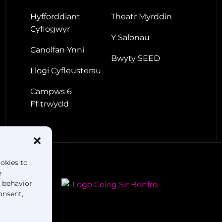
Hyfforddiant
Theatr Myrddin
Cyflogwyr
Y Salonau
Canolfan Ynni
Bwyty SEED
Llogi Cyfleusterau
Campws 6
Ffitrwydd
ookies to
e
g behavior
onsent,