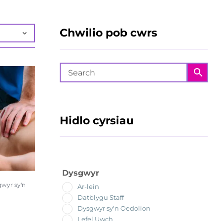
Chwilio pob cwrs
Hidlo cyrsiau
Dysgwyr
wyr sy'n
Ar-lein
Datblygu Staff
Dysgwyr sy'n Oedolion
Lefel Uwch