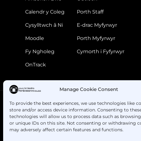
Calendr y Coleg
Porth Staff
Cysylltwch â Ni
E-drac Myfyrwyr
Moodle
Porth Myfyrwyr
Fy Ngholeg
Cymorth i Fyfyrwyr
OnTrack
Manage Cookie Consent
To provide the best experiences, we use technologies like c
store and/or access device information. Consenting to thes
Oes gennych chi gwestiynau? Ffoniwch ni!
technologies will allow us to process data such as browsin
or unique IDs on this site. Not consenting or withdrawing c
may adversely affect certain features and functions.
+44 1437 753 000