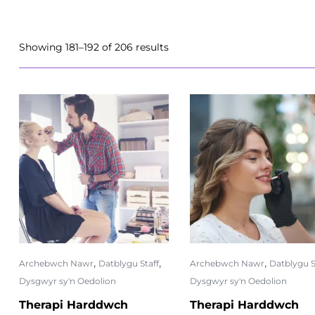
Showing 181–192 of 206 results
,
,
,
Archebwch Nawr
Datblygu Staff
Archebwch Nawr
Datblygu S
Dysgwyr sy'n Oedolion
Dysgwyr sy'n Oedolion
Therapi Harddwch
Therapi Harddwch