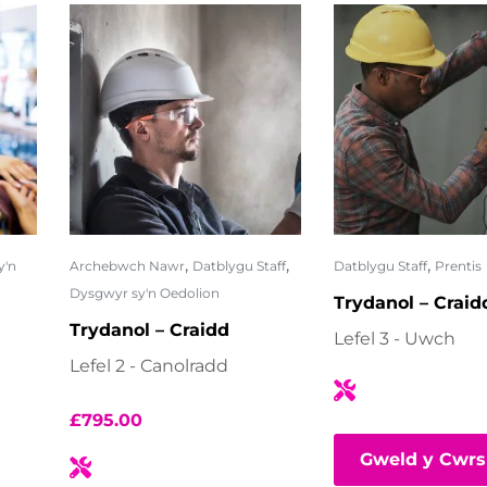
,
,
,
y'n
Archebwch Nawr
Datblygu Staff
Datblygu Staff
Prentis
Dysgwyr sy'n Oedolion
Trydanol – Craid
Trydanol – Craidd
Lefel 3 - Uwch
Lefel 2 - Canolradd
£
795.00
Gweld y Cwrs