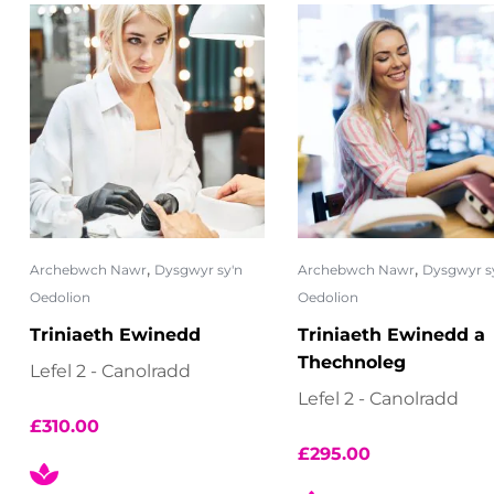
,
,
Archebwch Nawr
Dysgwyr sy'n
Archebwch Nawr
Dysgwyr s
Oedolion
Oedolion
Triniaeth Ewinedd
Triniaeth Ewinedd a
Thechnoleg
Lefel 2 - Canolradd
Lefel 2 - Canolradd
£
310.00
£
295.00