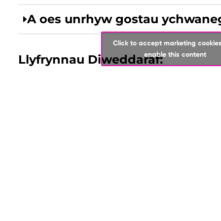
A oes unrhyw gostau ychwane
Click to accept marketing cookie
enable this content
Llyfrynnau Diweddaraf:
Cyrsiau Lefel
Mae ein canlyniadau Lefel A ymhlith y
Canllaw i Gyrsiau Lefel-