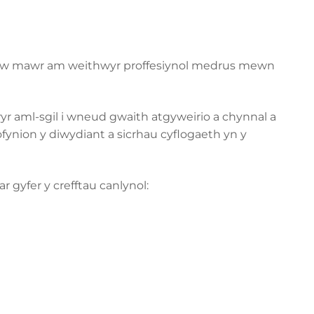
galw mawr am weithwyr proffesiynol medrus mewn
yr aml-sgil i wneud gwaith atgyweirio a chynnal a
ofynion y diwydiant a sicrhau cyflogaeth yn y
 gyfer y crefftau canlynol: