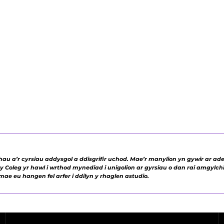
dwch yn gallu ymuno
nych dalent mewn
n ei gynnig ar ein
eon
 a’r cyrsiau addysgol a ddisgrifir uchod. Mae’r manylion yn gywir ar ade
 Coleg yr hawl i wrthod mynediad i unigolion ar gyrsiau o dan rai amgylchi
ae eu hangen fel arfer i ddilyn y rhaglen astudio.