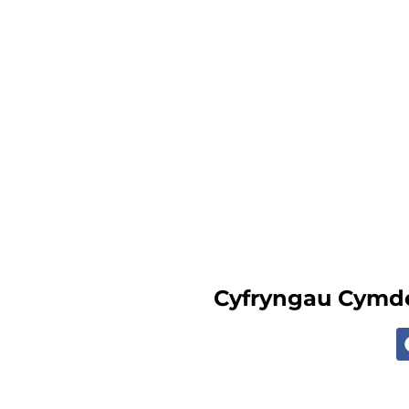
C
Yn y canllaw hwn
leg
bydd yn ddefnyddiol
Cyfryngau Cymde
aeon