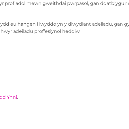
yr profiadol mewn gweithdai pwrpasol, gan ddatblygu’r 
sydd eu hangen i lwyddo yn y diwydiant adeiladu, gan gy
hwyr adeiladu proffesiynol heddiw.
dd Ynni
.