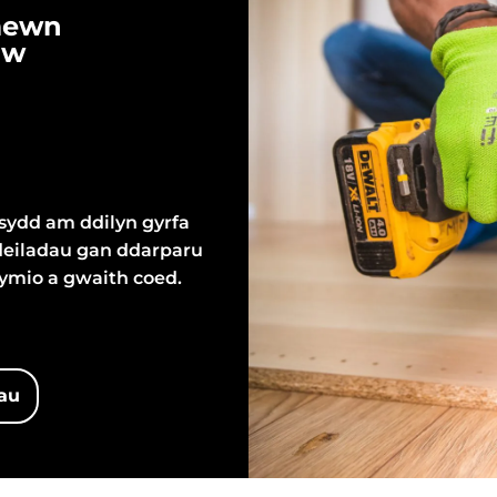
 mewn
dw
 sydd am ddilyn gyrfa
adeiladau gan ddarparu
lymio a gwaith coed.
au