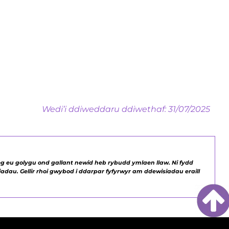
Wedi’i ddiweddaru ddiwethaf: 31/07/2025
g eu golygu ond gallant newid heb rybudd ymlaen llaw. Ni fydd
adau. Gellir rhoi gwybod i ddarpar fyfyrwyr am ddewisiadau eraill