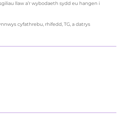
sgiliau llaw a’r wybodaeth sydd eu hangen i
nnwys cyfathrebu, rhifedd, TG, a datrys