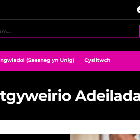
ngwladol (Saesneg yn Unig)
Cyslltwch
tgyweirio Adeilad