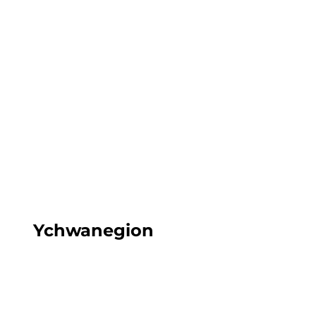
Pontio
Cefnogi eich Patio i'r Co
Canllaw I Pontio
Ychwanegion
Academi Chwar