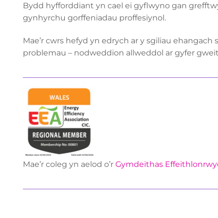
Bydd hyfforddiant yn cael ei gyflwyno gan grefftw
gynhyrchu gorffeniadau proffesiynol.
Mae’r cwrs hefyd yn edrych ar y sgiliau ehangach 
problemau – nodweddion allweddol ar gyfer gweit
Mae’r coleg yn aelod o’r
Gymdeithas Effeithlonrwy