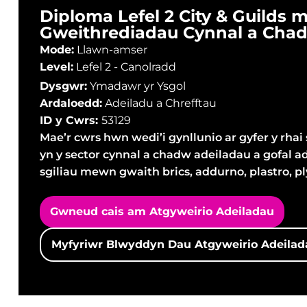
Diploma Lefel 2 City & Guilds
Gweithrediadau Cynnal a Cha
Mode:
Llawn-amser
Level:
Lefel 2 - Canolradd
Dysgwr:
Ymadawr yr Ysgol
Ardaloedd:
Adeiladu a Chrefftau
ID y Cwrs:
53129
Mae’r cwrs hwn wedi’i gynllunio ar gyfer y rhai
yn y sector cynnal a chadw adeiladau a gofal 
sgiliau mewn gwaith brics, addurno, plastro, p
Gwneud cais am Atgyweirio Adeiladau
Myfyriwr Blwyddyn Dau Atgyweirio Adeilad