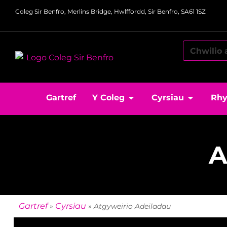
Coleg Sir Benfro, Merlins Bridge, Hwlffordd, Sir Benfro, SA61 1SZ
Gartref
Y Coleg
Cyrsiau
Rhy
A
Gartref
Cyrsiau
»
»
Atgyweirio Adeiladau