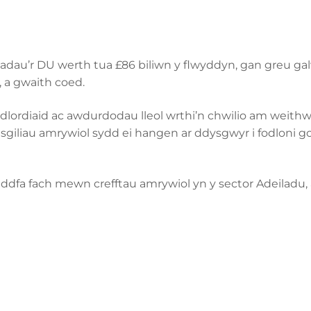
ladau’r DU werth tua £86 biliwn y flwyddyn, gan greu 
, a gwaith coed.
lordiaid ac awdurdodau lleol wrthi’n chwilio am weithw
 sgiliau amrywiol sydd ei hangen ar ddysgwyr i fodloni g
dfa fach mewn crefftau amrywiol yn y sector Adeiladu, ar