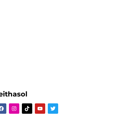
anllaw i Rieni
 mae gwybodaeth yr ydym yn gobeithio y
 i chi wrth i’ch mab neu ferch ymgartrefu
ym mywyd y Coleg.
Canllaw i Rieni
ithasol