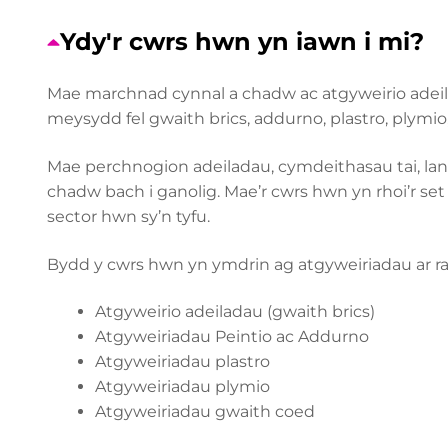
Ydy'r cwrs hwn yn iawn i mi?
Mae marchnad cynnal a chadw ac atgyweirio adei
meysydd fel gwaith brics, addurno, plastro, plymio
Mae perchnogion adeiladau, cymdeithasau tai, land
chadw bach i ganolig. Mae’r cwrs hwn yn rhoi’r set
sector hwn sy’n tyfu.
Bydd y cwrs hwn yn ymdrin ag atgyweiriadau ar rad
Atgyweirio adeiladau (gwaith brics)
Atgyweiriadau Peintio ac Addurno
Atgyweiriadau plastro
Atgyweiriadau plymio
Atgyweiriadau gwaith coed