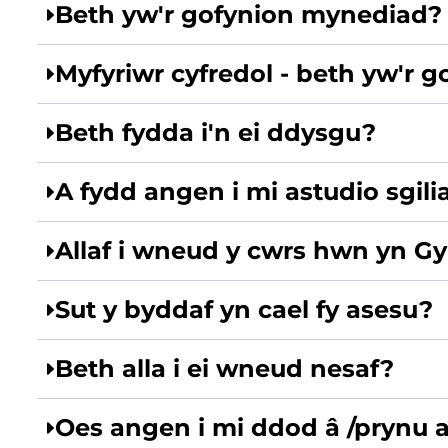
Beth yw'r gofynion mynediad?
Myfyriwr cyfredol - beth yw'r 
Beth fydda i'n ei ddysgu?
A fydd angen i mi astudio sgi
Allaf i wneud y cwrs hwn yn G
Sut y byddaf yn cael fy asesu?
Beth alla i ei wneud nesaf?
Oes angen i mi ddod â /prynu a