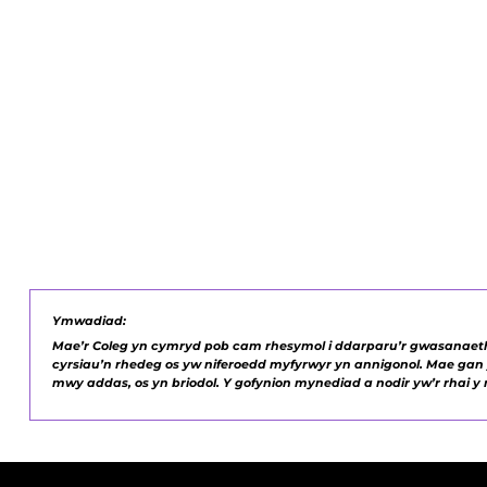
Tra byddwch ar y cwrs hwn efallai y byd
â'n Hacademi Chwaraeon, os oes gen
chwaraeon, darganfyddwch beth rydym y
Tudalen Academi Chwara
Ymwadiad:
Mae’r Coleg yn cymryd pob cam rhesymol i ddarparu’r gwasanaethau
cyrsiau’n rhedeg os yw niferoedd myfyrwyr yn annigonol. Mae gan y
mwy addas, os yn briodol. Y gofynion mynediad a nodir yw’r rhai y m