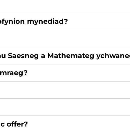
gofynion mynediad?
liau Saesneg a Mathemateg ychwane
ymraeg?
c offer?