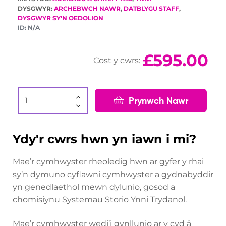
DYSGWYR:
ARCHEBWCH NAWR
,
DATBLYGU STAFF
,
DYSGWYR SY'N OEDOLION
ID:
N/A
£
595.00
Cost y cwrs:
Prynwch Nawr
Ydy'r cwrs hwn yn iawn i mi?
Mae’r cymhwyster rheoledig hwn ar gyfer y rhai
sy’n dymuno cyflawni cymhwyster a gydnabyddir
yn genedlaethol mewn dylunio, gosod a
chomisiynu Systemau Storio Ynni Trydanol.
Mae’r cymhwyster wedi’i gynllunio ar y cyd â