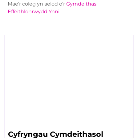
Mae’r coleg yn aelod o’r
Gymdeithas
Effeithlonrwydd Ynni
.
Dysgwyr sy'n
Oedolion
Amrywiaeth o gyrsiau rhan-amser byr
a hir.
Canllaw Oedolion i Ddysgwyr
Cyfryngau Cymdeithasol