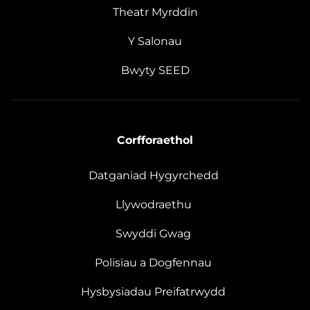
Theatr Myrddin
Y Salonau
Bwyty SEED
Corfforaethol
Datganiad Hygyrchedd
Llywodraethu
Swyddi Gwag
Polisïau a Dogfennau
Hysbysiadau Preifatrwydd