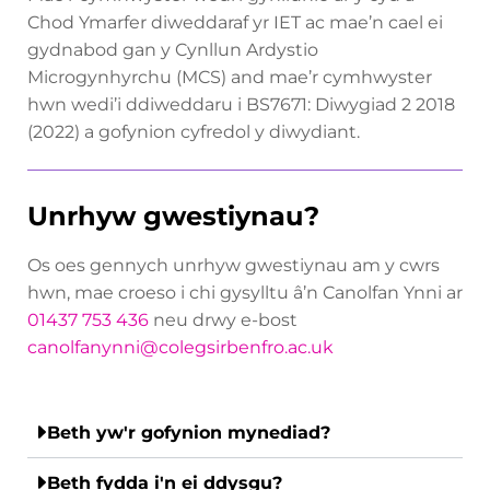
Chod Ymarfer diweddaraf yr IET ac mae’n cael ei
gydnabod gan y Cynllun Ardystio
Microgynhyrchu (MCS) and mae’r cymhwyster
hwn wedi’i ddiweddaru i BS7671: Diwygiad 2 2018
(2022) a gofynion cyfredol y diwydiant.
Unrhyw gwestiynau?
Os oes gennych unrhyw gwestiynau am y cwrs
hwn, mae croeso i chi gysylltu â’n Canolfan Ynni ar
01437 753 436
neu drwy e-bost
canolfanynni@colegsirbenfro.ac.uk
Beth yw'r gofynion mynediad?
Beth fydda i'n ei ddysgu?