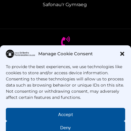
Safonau'r Gymraeg
Manage Cookie Consent
Oes gennych chi gwestiynau? Ffoniwch ni!
To provide the best experiences, we use technologies like
cookies to store and/or access device information.
+44 1437 753 000
Consenting to these technologies will allow us to process
data such as browsing behavior or unique IDs on this site.
Not consenting or withdrawing consent, may adversely
affect certain features and functions.
Accept
Deny
Hawlfraint © 2025 –
Coleg Sir Benfro
. Cedwir Pob