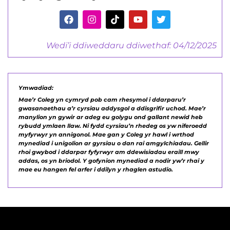
Wedi’i ddiweddaru ddiwethaf: 04/12/2025
Ymwadiad:
Mae’r Coleg yn cymryd pob cam rhesymol i ddarparu’r
gwasanaethau a’r cyrsiau addysgol a ddisgrifir uchod. Mae’r
manylion yn gywir ar adeg eu golygu ond gallant newid heb
rybudd ymlaen llaw. Ni fydd cyrsiau’n rhedeg os yw niferoedd
myfyrwyr yn annigonol. Mae gan y Coleg yr hawl i wrthod
mynediad i unigolion ar gyrsiau o dan rai amgylchiadau. Gellir
rhoi gwybod i ddarpar fyfyrwyr am ddewisiadau eraill mwy
addas, os yn briodol. Y gofynion mynediad a nodir yw’r rhai y
mae eu hangen fel arfer i ddilyn y rhaglen astudio.