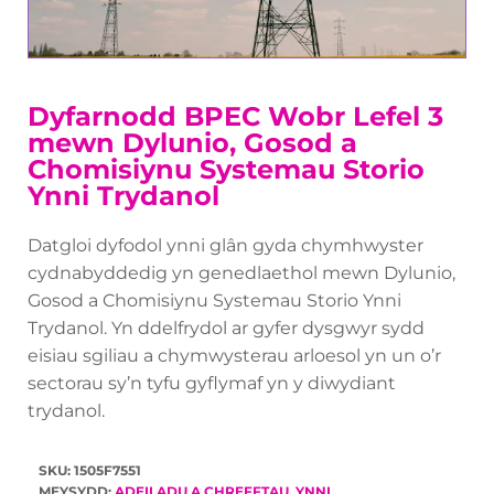
Dyfarnodd BPEC Wobr Lefel 3
mewn Dylunio, Gosod a
Chomisiynu Systemau Storio
Ynni Trydanol
Datgloi dyfodol ynni glân gyda chymhwyster
cydnabyddedig yn genedlaethol mewn Dylunio,
Gosod a Chomisiynu Systemau Storio Ynni
Trydanol. Yn ddelfrydol ar gyfer dysgwyr sydd
eisiau sgiliau a chymwysterau arloesol yn un o’r
sectorau sy’n tyfu gyflymaf yn y diwydiant
trydanol.
SKU: 1505F7551
MEYSYDD:
ADEILADU A CHREFFTAU
,
YNNI