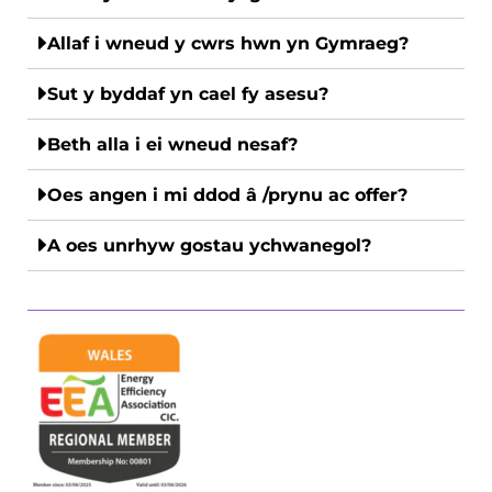
Allaf i wneud y cwrs hwn yn Gymraeg?
Sut y byddaf yn cael fy asesu?
Beth alla i ei wneud nesaf?
Oes angen i mi ddod â /prynu ac offer?
A oes unrhyw gostau ychwanegol?