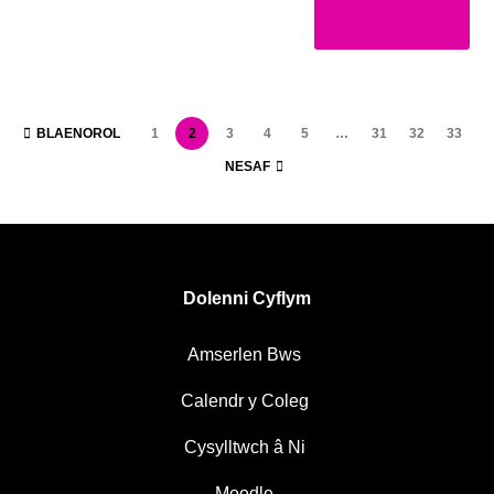
Darllen Mwy
BLAENOROL
1
2
3
4
5
…
31
32
33
NESAF
Dolenni Cyflym
Amserlen Bws
Calendr y Coleg
Cysylltwch â Ni
Moodle