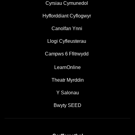
Cyrsiau Cymunedol
Hyfforddiant Cyflogwyr
Canolfan Ynni
Llogi Cyfleusterau
Campws 6 Ffitrwydd
LearnOnline
Theatr Myrddin
Y Salonau
Bwyty SEED