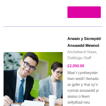
Darllen Mwy
Arwain y Sicrwydd
Ansawdd Mewnol
Archebwch Nawr
,
Datblygu Staff
£
2,050.00
Mae’r cymhwyster
hwn wedi’i fwriadu
ar gyfer y rhai sy’n
cynnal ansawdd yr
asesu o fewn
sefydliad neu