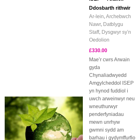
Ddosbarth rithwir
Ar-lein
,
Archebwch
Nawr
,
Datblygu
Staff
,
Dysgwyr sy'n
Oedolion
£
330.00
Mae’r cwrs Arwain
gyda
Chynaliadwyedd
Amgylcheddol ISEP
yn hynod fuddiol i
uwch arweinwyr neu
wneuthurwyr
penderfyniadau
mewn unrhyw
gwmni sydd am
barhau i gydymffurfio