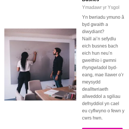
Ymadawr yr Ysgol
Yn bwriadu ymuno â
byd gwaith a
diwydiant?
Naill ai’n sefydlu
eich busnes bach
eich hun neu’n
gweithio i gwmni
rhyngwladol byd-
eang, mae llawer o’r
meysydd
dealltwriaeth
allweddol a sgiliau
defnyddiol yn cael
eu cyflwyno o fewn y
cwrs hwn.