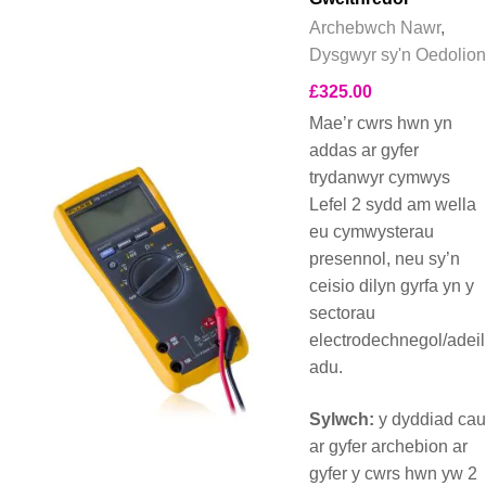
Archebwch Nawr
,
Dysgwyr sy'n Oedolion
£
325.00
Mae’r cwrs hwn yn
addas ar gyfer
trydanwyr cymwys
Lefel 2 sydd am wella
eu cymwysterau
presennol, neu sy’n
ceisio dilyn gyrfa yn y
sectorau
electrodechnegol/adeil
adu.
Sylwch:
y dyddiad cau
ar gyfer archebion ar
gyfer y cwrs hwn yw 2