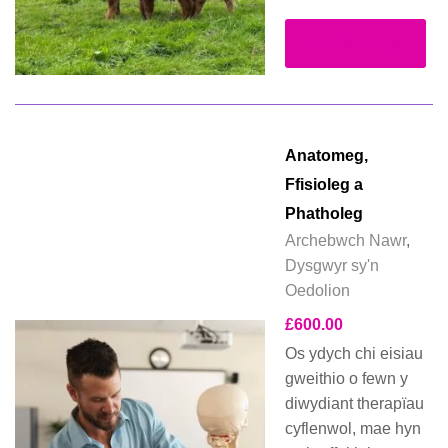
Darllen Mwy
Anatomeg,
Ffisioleg a
Phatholeg
Archebwch Nawr
,
Dysgwyr sy'n
Oedolion
£
600.00
Os ydych chi eisiau
gweithio o fewn y
diwydiant therapïau
cyflenwol, mae hyn