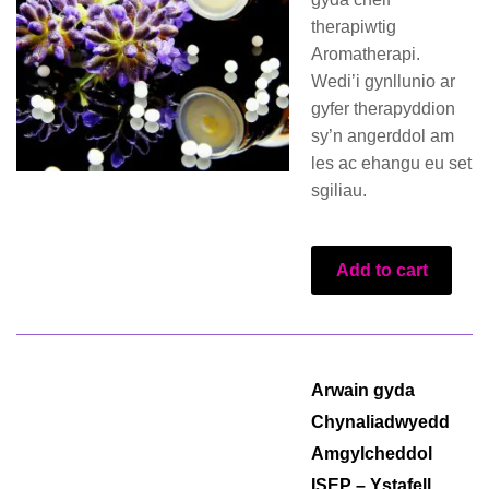
therapiwtig
Aromatherapi.
Wedi’i gynllunio ar
gyfer therapyddion
sy’n angerddol am
les ac ehangu eu set
sgiliau.
Add to cart
Arwain gyda
Chynaliadwyedd
Amgylcheddol
ISEP – Ystafell