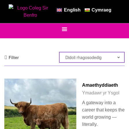
English
Cymraeg
Filter
Amaethyddiaeth
Ymadawr yr Ysgol
A gateway into a
career that keeps the
world growing —
literally.