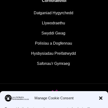
Corfforaethol
Datganiad Hygyrchedd
Llywodraethu
Swyddi Gwag
Polisïau a Dogfennau
Hysbysiadau Preifatrwydd
Safonau'r Gymraeg
Manage Cookie Consent