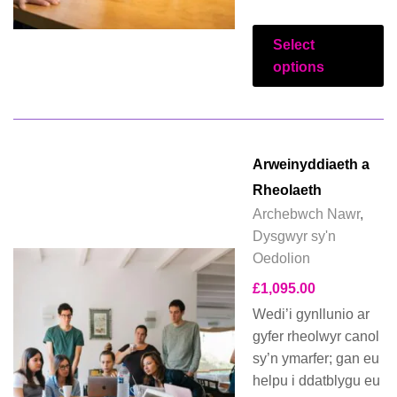
Select
options
Arweinyddiaeth a
Rheolaeth
Archebwch Nawr
,
Dysgwyr sy'n
Oedolion
£
1,095.00
Wedi’i gynllunio ar
gyfer rheolwyr canol
sy’n ymarfer; gan eu
helpu i ddatblygu eu