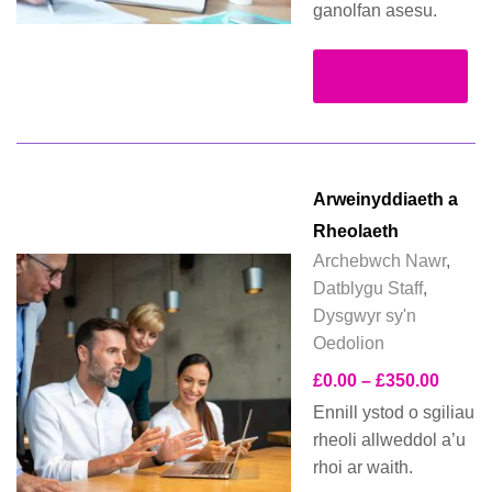
ganolfan asesu.
Darllen Mwy
Arweinyddiaeth a
Rheolaeth
Archebwch Nawr
,
Datblygu Staff
,
Dysgwyr sy'n
Oedolion
£
0.00
–
£
350.00
Ennill ystod o sgiliau
rheoli allweddol a’u
rhoi ar waith.