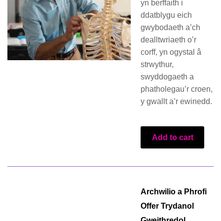
yn berffaith i
ddatblygu eich
gwybodaeth a’ch
dealltwriaeth o’r
corff, yn ogystal â
strwythur,
swyddogaeth a
phatholegau’r croen,
y gwallt a’r ewinedd.
Add to cart
Archwilio a Phrofi
Offer Trydanol
Gweithredol