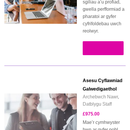
sgiliau a’u profiad,
gwella perfformiad a
pharatoi ar gyfer
cyfrifoldebau uwch
reolwyr.
Darllen Mwy
Asesu Cyflawniad
Galwedigaethol
Archebwch Nawr
,
Datblygu Staff
£
975.00
Mae’r cymhwyster
hwn ar gyfer pobl