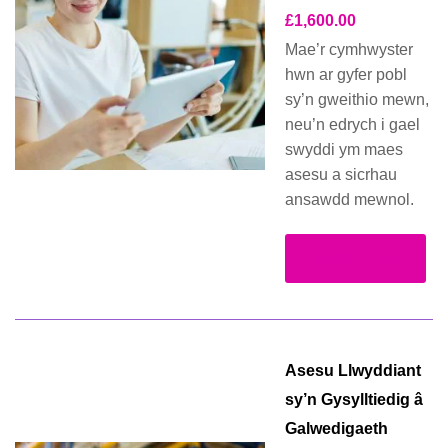
£
1,600.00
Mae’r cymhwyster
hwn ar gyfer pobl
sy’n gweithio mewn,
neu’n edrych i gael
swyddi ym maes
asesu a sicrhau
ansawdd mewnol.
Darllen Mwy
Asesu Llwyddiant
sy’n Gysylltiedig â
Galwedigaeth