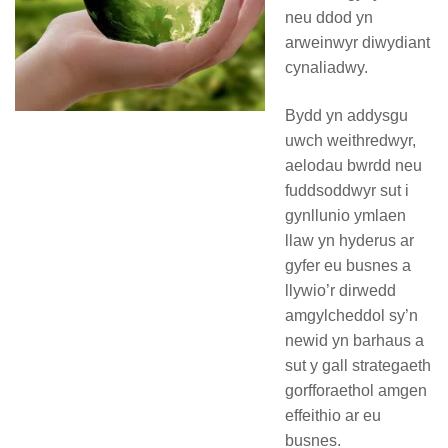
neu ddod yn
arweinwyr diwydiant
cynaliadwy.
Bydd yn addysgu
uwch weithredwyr,
aelodau bwrdd neu
fuddsoddwyr sut i
gynllunio ymlaen
llaw yn hyderus ar
gyfer eu busnes a
llywio’r dirwedd
amgylcheddol sy’n
newid yn barhaus a
sut y gall strategaeth
gorfforaethol amgen
effeithio ar eu
busnes.