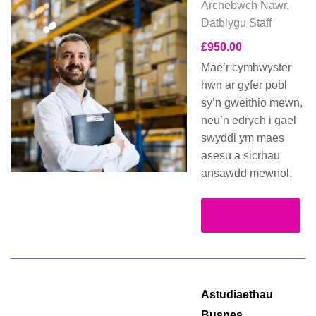
Archebwch Nawr
,
Datblygu Staff
£
950.00
Mae’r cymhwyster
hwn ar gyfer pobl
sy’n gweithio mewn,
neu’n edrych i gael
swyddi ym maes
asesu a sicrhau
ansawdd mewnol.
Darllen Mwy
Astudiaethau
Busnes