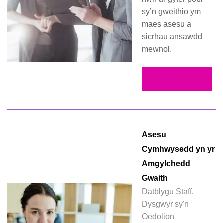
sy’n gweithio ym
maes asesu a
sicrhau ansawdd
mewnol.
Darllen Mwy
Asesu
Cymhwysedd yn yr
Amgylchedd
Gwaith
Datblygu Staff
,
Dysgwyr sy'n
Oedolion