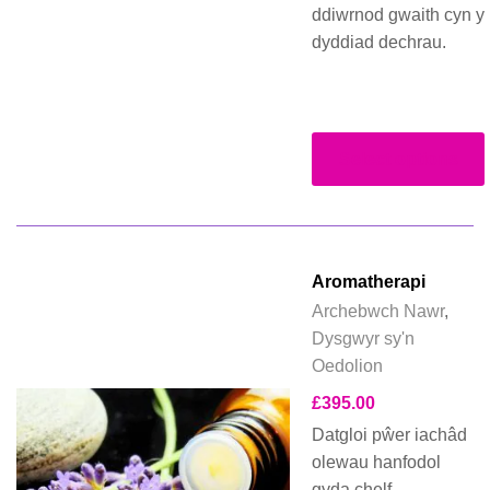
ddiwrnod gwaith cyn y
dyddiad dechrau.
Select options
Aromatherapi
Archebwch Nawr
,
Dysgwyr sy'n
Oedolion
£
395.00
Datgloi pŵer iachâd
olewau hanfodol
gyda chelf