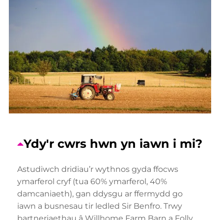
Ydy'r cwrs hwn yn iawn i mi?
Astudiwch dridiau’r wythnos gyda ffocws
ymarferol cryf (tua 60% ymarferol, 40%
damcaniaeth), gan ddysgu ar ffermydd go
iawn a busnesau tir ledled Sir Benfro. Trwy
bartneriaethau â Willhome Farm Barn a Folly