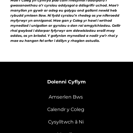
Mae’r Coleg yn cymryd pob cam rhesymol i ddarparu’r
gwasanaethau a’r cyrsiau addysgol a ddisgrifir uchod. Mae’r
manylion yn gywir ar adeg eu golygu ond gallant newid heb
rybudd ymlaen llaw. Ni fydd cyrsiau’n rhedeg os yw niferoedd
myfyrwyr yn annigonol. Mae gan y Coleg yr hawl i wrthod
mynediad i unigolion ar gyrsiau o dan rai amgylchiadau. Gellir
rhoi gwybod i ddarpar fyfyrwyr am ddewisiadau eraill mwy
addas, os yn briodol. Y gofynion mynediad a nodir yw’r rhai y
mae eu hangen fel arfer i ddilyn y rhaglen astudio.
Dolenni Cyflym
Amserlen Bws
Calendr y Coleg
Cysylltwch â Ni