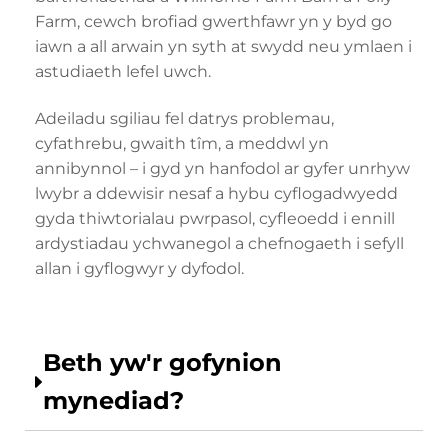
Farm, cewch brofiad gwerthfawr yn y byd go
iawn a all arwain yn syth at swydd neu ymlaen i
astudiaeth lefel uwch.
Adeiladu sgiliau fel datrys problemau,
cyfathrebu, gwaith tîm, a meddwl yn
annibynnol – i gyd yn hanfodol ar gyfer unrhyw
lwybr a ddewisir nesaf a hybu cyflogadwyedd
gyda thiwtorialau pwrpasol, cyfleoedd i ennill
ardystiadau ychwanegol a chefnogaeth i sefyll
allan i gyflogwyr y dyfodol.
Beth yw'r gofynion
mynediad?