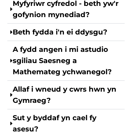
Myfyriwr cyfredol - beth yw'r
gofynion mynediad?
Beth fydda i'n ei ddysgu?
A fydd angen i mi astudio
sgiliau Saesneg a
Mathemateg ychwanegol?
Allaf i wneud y cwrs hwn yn
Gymraeg?
Sut y byddaf yn cael fy
asesu?