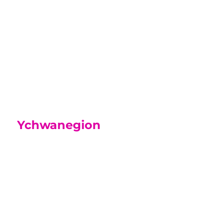
Yn y canllaw hwn mae gwybodaeth yr
ydym yn gobeithio y bydd yn
ddefnyddiol i chi wrth i’ch mab neu
ferch ymgartrefu ym mywyd y Coleg.
Canllaw i Rieni
Ychwanegion
Academi
Chwaraeon
Tra byddwch ar y cwrs hwn efallai y