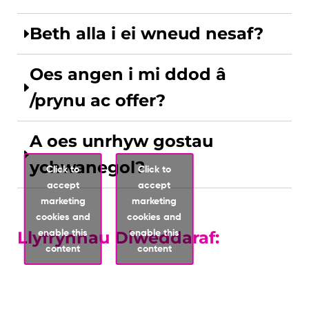
Beth alla i ei wneud nesaf?
Oes angen i mi ddod â
/prynu ac offer?
A oes unrhyw gostau
ychwanegol?
Click to
Click to
accept
accept
marketing
marketing
cookies and
cookies and
enable this
enable this
Llyfrynnau Diweddaraf:
content
content