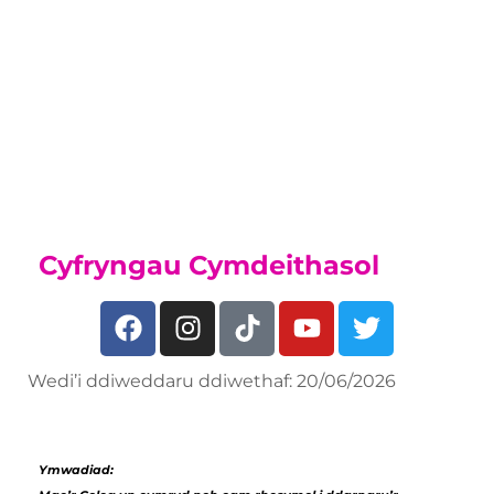
byddwch yn gallu ymuno â'n
Hacademi Chwaraeon, os oes
gennych dalent mewn chwaraeon,
darganfyddwch beth rydym yn ei
gynnig ar ein
Tudalen Academi Chwaraeon
Cyfryngau Cymdeithasol
Wedi’i ddiweddaru ddiwethaf: 20/06/2026
Ymwadiad: