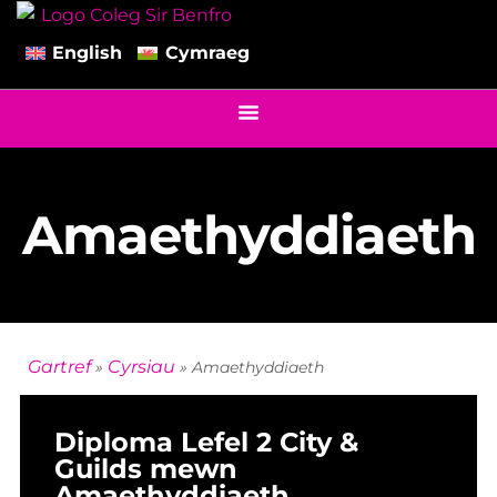
English
Cymraeg
Amaethyddiaeth
Gartref
Cyrsiau
»
»
Amaethyddiaeth
Diploma Lefel 2 City &
Guilds mewn
Amaethyddiaeth