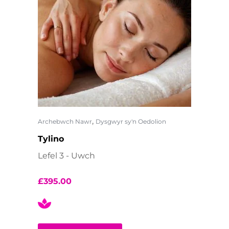
,
Archebwch Nawr
Dysgwyr sy'n Oedolion
Tylino
Lefel 3 - Uwch
£
395.00