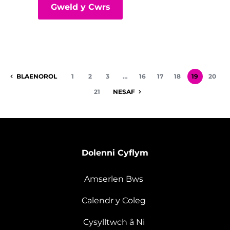
Gweld y Cwrs
BLAENOROL
1
2
3
…
16
17
18
19
20
21
NESAF
Dolenni Cyflym
Amserlen Bws
Calendr y Coleg
Cysylltwch â Ni