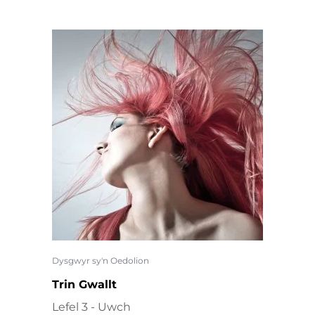
Dysgwyr sy'n Oedolion
Trin Gwallt
Lefel 3 - Uwch