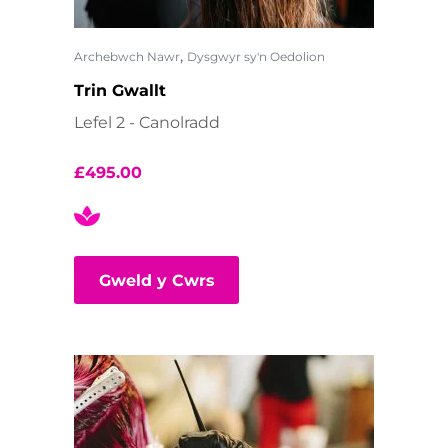
,
Archebwch Nawr
Dysgwyr sy'n Oedolion
Trin Gwallt
Lefel 2 - Canolradd
£
495.00
Gweld y Cwrs