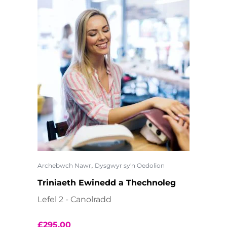
,
Archebwch Nawr
Dysgwyr sy'n Oedolion
Triniaeth Ewinedd a Thechnoleg
Lefel 2 - Canolradd
£
295.00