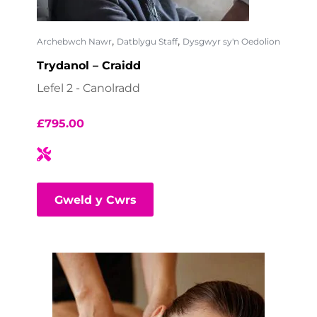
,
,
Archebwch Nawr
Datblygu Staff
Dysgwyr sy'n Oedolion
Trydanol – Craidd
Lefel 2 - Canolradd
£
795.00
Gweld y Cwrs