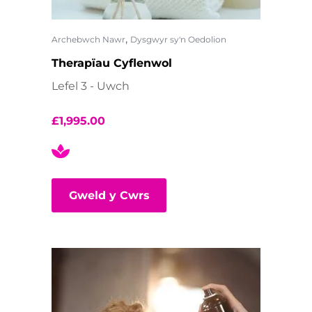
,
Archebwch Nawr
Dysgwyr sy'n Oedolion
Therapïau Cyflenwol
Lefel 3 - Uwch
£
1,995.00
Gweld y Cwrs