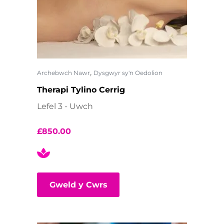
,
Archebwch Nawr
Dysgwyr sy'n Oedolion
Therapi Tylino Cerrig
Lefel 3 - Uwch
£
850.00
Gweld y Cwrs