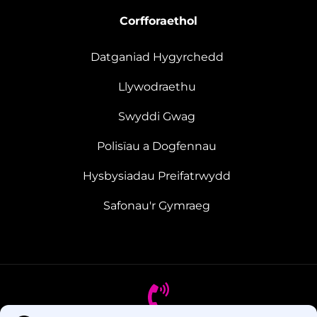
Corfforaethol
Datganiad Hygyrchedd
Llywodraethu
Swyddi Gwag
Polisïau a Dogfennau
Hysbysiadau Preifatrwydd
Safonau'r Gymraeg