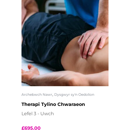
,
Archebwch Nawr
Dysgwyr sy'n Oedolion
Therapi Tylino Chwaraeon
Lefel 3 - Uwch
£
695.00