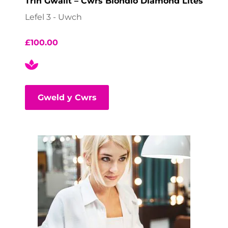
Trin Gwallt – Cwrs Blondio Diamond Lites
Lefel 3 - Uwch
£
100.00
Gweld y Cwrs