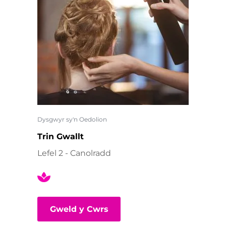
Dysgwyr sy'n Oedolion
Trin Gwallt
Lefel 2 - Canolradd
Gweld y Cwrs