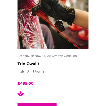
,
Archebwch Nawr
Dysgwyr sy'n Oedolion
Trin Gwallt
Lefel 3 - Uwch
£
495.00