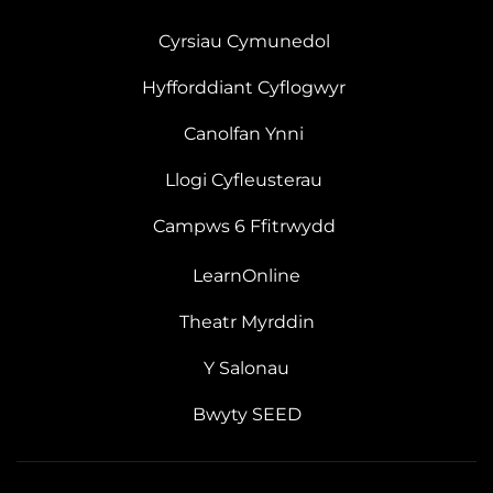
Cyrsiau Cymunedol
Hyfforddiant Cyflogwyr
Canolfan Ynni
Llogi Cyfleusterau
Campws 6 Ffitrwydd
LearnOnline
Theatr Myrddin
Y Salonau
Bwyty SEED