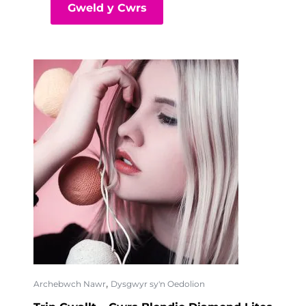
Gweld y Cwrs
,
Archebwch Nawr
Dysgwyr sy'n Oedolion