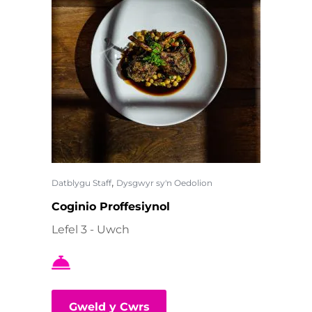
,
Datblygu Staff
Dysgwyr sy'n Oedolion
Coginio Proffesiynol
Lefel 3 - Uwch
Gweld y Cwrs