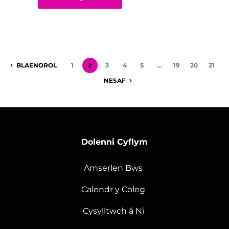
BLAENOROL
1
2
3
4
5
…
19
20
21
NESAF
Dolenni Cyflym
Amserlen Bws
Calendr y Coleg
Cysylltwch â Ni