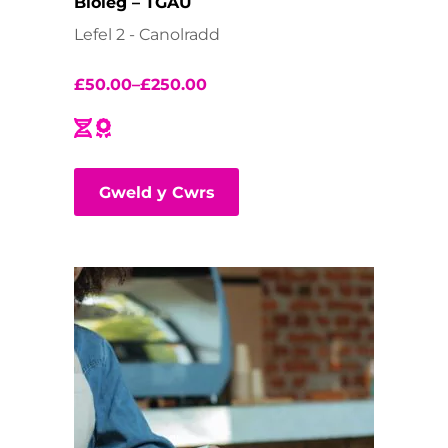
Bioleg – TGAU
Lefel 2 - Canolradd
£
50.00
–
£
250.00
Gweld y Cwrs