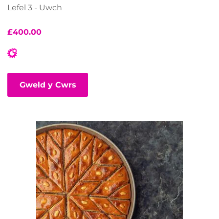
Lefel 3 - Uwch
£
400.00
Gweld y Cwrs