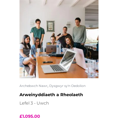
,
Archebwch Nawr
Dysgwyr sy'n Oedolion
Arweinyddiaeth a Rheolaeth
Lefel 3 - Uwch
£
1,095.00