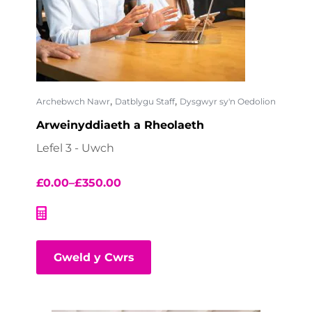
,
,
Archebwch Nawr
Datblygu Staff
Dysgwyr sy'n Oedolion
Arweinyddiaeth a Rheolaeth
Lefel 3 - Uwch
£
0.00
–
£
350.00
Gweld y Cwrs