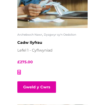
,
Archebwch Nawr
Dysgwyr sy'n Oedolion
Cadw llyfrau
Lefel 1 - Cyflwyniad
£
275.00
Gweld y Cwrs