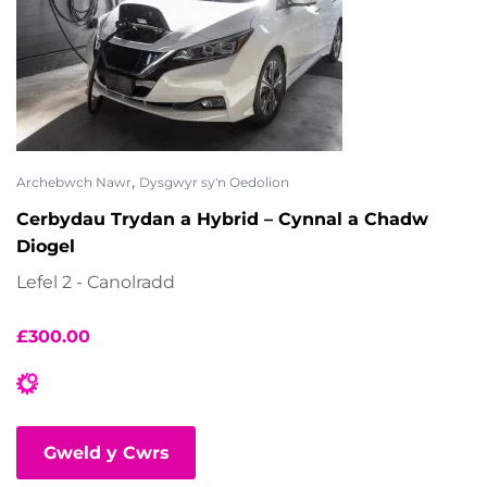
,
Archebwch Nawr
Dysgwyr sy'n Oedolion
Cerbydau Trydan a Hybrid – Cynnal a Chadw
Diogel
Lefel 2 - Canolradd
£
300.00
Gweld y Cwrs