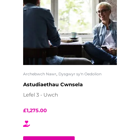
,
Archebwch Nawr
Dysgwyr sy'n Oedolion
Astudiaethau Cwnsela
Lefel 3 - Uwch
£
1,275.00