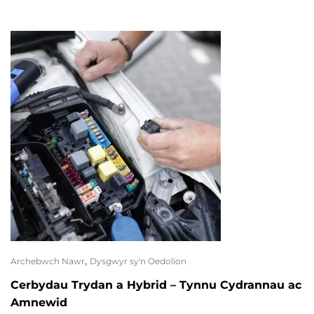
,
Archebwch Nawr
Dysgwyr sy'n Oedolion
Cerbydau Trydan a Hybrid – Tynnu Cydrannau ac
Amnewid