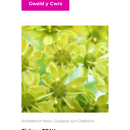
Gweld y Cwrs
,
Archebwch Nawr
Dysgwyr sy'n Oedolion