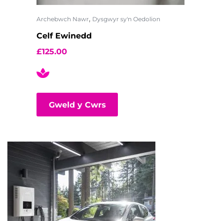
,
Archebwch Nawr
Dysgwyr sy'n Oedolion
Celf Ewinedd
£
125.00
Gweld y Cwrs