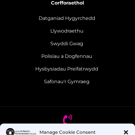
Corfforaethol
Datganiad Hygyrchedd
Llywodraethu
Swyddi Gwag
Polisïau a Dogfennau
Hysbysiadau Preifatrwydd
Safonau'r Gymraeg
Manage Cookie Consent