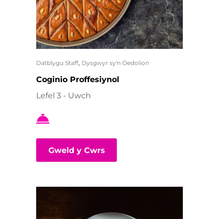
,
Datblygu Staff
Dysgwyr sy'n Oedolion
Coginio Proffesiynol
Lefel 3 - Uwch
Gweld y Cwrs