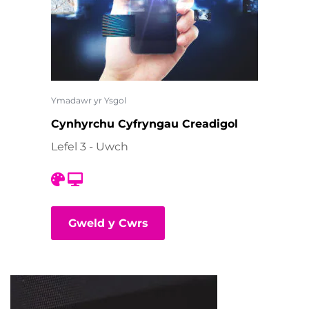
Ymadawr yr Ysgol
Cynhyrchu Cyfryngau Creadigol
Lefel 3 - Uwch
Gweld y Cwrs