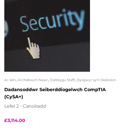
,
,
,
Ar-lein
Archebwch Nawr
Datblygu Staff
Dysgwyr sy'n Oedolion
Dadansoddwr Seiberddiogelwch CompTIA
(CySA+)
Lefel 2 - Canolradd
£
3,114.00