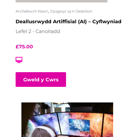
,
Archebwch Nawr
Dysgwyr sy'n Oedolion
Deallusrwydd Artiffisial (AI) – Cyflwyniad
Lefel 2 - Canolradd
£
75.00
Gweld y Cwrs