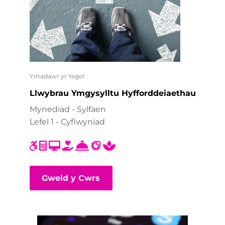
Ymadawr yr Ysgol
Llwybrau Ymgysylltu Hyfforddeiaethau
Mynediad - Sylfaen
Lefel 1 - Cyflwyniad
Gweld y Cwrs