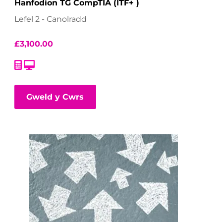
Hanfodion TG CompTIA (ITF+ )
Lefel 2 - Canolradd
£
3,100.00
Gweld y Cwrs