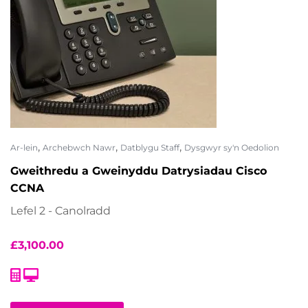
,
,
,
Ar-lein
Archebwch Nawr
Datblygu Staff
Dysgwyr sy'n Oedolion
Gweithredu a Gweinyddu Datrysiadau Cisco
CCNA
Lefel 2 - Canolradd
£
3,100.00