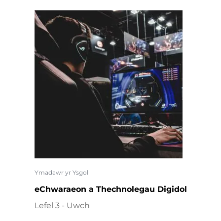
Ymadawr yr Ysgol
eChwaraeon a Thechnolegau Digidol
Lefel 3 - Uwch