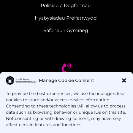
Polisïau a Dogfennau
Hysbysiadau Preifatrwydd
Safonau'r Gymraeg
Manage Cookie Consent
Oes gennych chi gwestiynau? Ffoniwch ni!
To provide the best experiences, we use technologies like
cookies to store and/or access device information.
+44 1437 753 000
Consenting to these technologies will allow us to process
data such as browsing behavior or unique IDs on this site.
Not consenting or withdrawing consent, may adversely
affect certain features and functions.