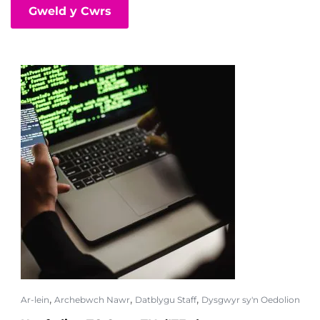
Gweld y Cwrs
,
,
,
Ar-lein
Archebwch Nawr
Datblygu Staff
Dysgwyr sy'n Oedolion