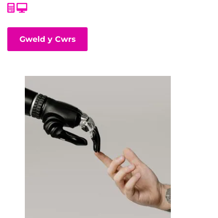
Gweld y Cwrs