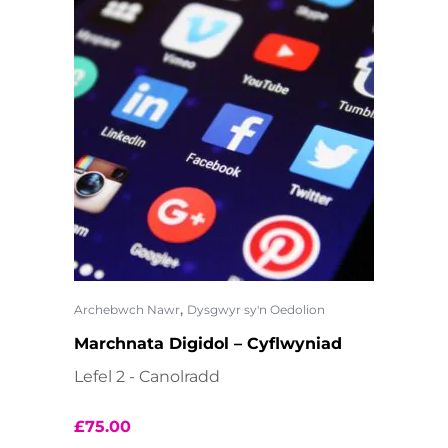
,
Archebwch Nawr
Dysgwyr sy'n Oedolion
Marchnata Digidol – Cyflwyniad
Lefel 2 - Canolradd
£
75.00