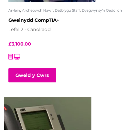
,
,
,
Ar-lein
Archebwch Nawr
Datblygu Staff
Dysgwyr sy'n Oedolion
Gweinydd CompTIA+
Lefel 2 - Canolradd
£
3,100.00
Gweld y Cwrs