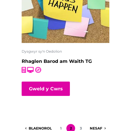
Dysgwyr sy'n Oedolion
Rhaglen Barod am Waith TG
Gweld y Cwrs
BLAENOROL
1
2
3
NESAF