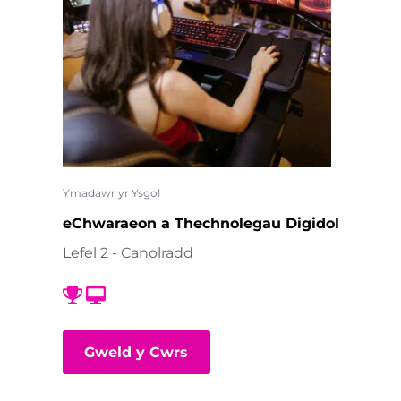
Ymadawr yr Ysgol
eChwaraeon a Thechnolegau Digidol
Lefel 2 - Canolradd
Gweld y Cwrs