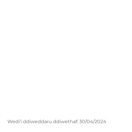
Canllaw Oedolion i Ddysgwyr
Canllaw i
Gyflogwyr
Hyfforddiant Canolog, Seiliedig ar Waith
a Phrentisiaethau
Canllaw i Gyflogwyr
Wedi’i ddiweddaru ddiwethaf: 30/04/2024