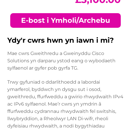
E-bost i Ymholi/Archebu
Ydy'r cwrs hwn yn iawn i mi?
Mae cwrs Gweithredu a Gweinyddu Cisco
Solutions yn darparu ystod eang o wybodaeth
sylfaenol ar gyfer pob gyrfa TG.
Trwy gyfuniad o ddarlithoedd a labordai
ymarferol, byddwch yn dysgu sut i osod,
gweithredu, ffurfweddu a gwirio rhwydwaith IPv4
ac IPv6 sylfaenol. Mae’r cwrs yn ymdrin â
ffurfweddu cydrannau rhwydwaith fel switshis,
llwybryddion, a Rheolwyr LAN Di-wifr, rheoli
dyfeisiau rhwydwaith, a nodi bygythiadau