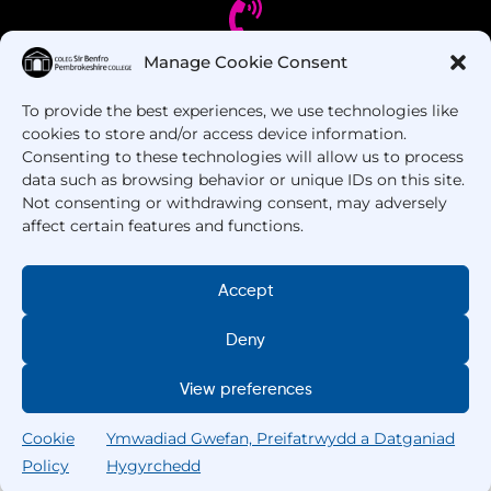
Manage Cookie Consent
Oes gennych chi gwestiynau? Ffoniwch ni!
To provide the best experiences, we use technologies like
cookies to store and/or access device information.
+44 1437 753 000
Consenting to these technologies will allow us to process
data such as browsing behavior or unique IDs on this site.
Not consenting or withdrawing consent, may adversely
affect certain features and functions.
Accept
Deny
Hawlfraint © 2025 –
Coleg Sir Benfro
. Cedwir Pob
Hawl.
View preferences
Cookie
Ymwadiad Gwefan, Preifatrwydd a Datganiad
Policy
Hygyrchedd
Chwilio
Gartref
Cyrsiau
Chwilio
Fy Ngholeg