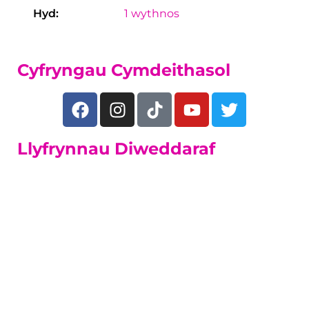
Hyd:
1 wythnos
Cyfryngau Cymdeithasol
Llyfrynnau Diweddaraf
Dysgwyr sy'n
Oedolion
Amrywiaeth o gyrsiau rhan-amser byr a
hir.