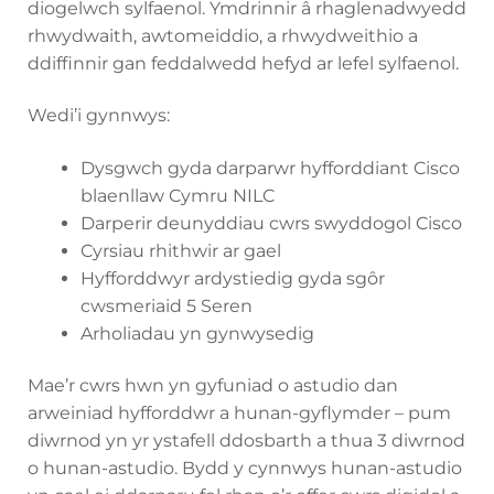
diogelwch sylfaenol. Ymdrinnir â rhaglenadwyedd
rhwydwaith, awtomeiddio, a rhwydweithio a
ddiffinnir gan feddalwedd hefyd ar lefel sylfaenol.
Wedi’i gynnwys:
Dysgwch gyda darparwr hyfforddiant Cisco
blaenllaw Cymru NILC
Darperir deunyddiau cwrs swyddogol Cisco
Cyrsiau rhithwir ar gael
Hyfforddwyr ardystiedig gyda sgôr
cwsmeriaid 5 Seren
Arholiadau yn gynwysedig
Mae’r cwrs hwn yn gyfuniad o astudio dan
arweiniad hyfforddwr a hunan-gyflymder – pum
diwrnod yn yr ystafell ddosbarth a thua 3 diwrnod
o hunan-astudio. Bydd y cynnwys hunan-astudio