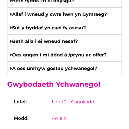
Beth fydda i'n ei ddysgu?
Allaf i wneud y cwrs hwn yn Gymraeg?
Sut y byddaf yn cael fy asesu?
Beth alla i ei wneud nesaf?
Oes angen i mi ddod â /prynu ac offer?
A oes unrhyw gostau ychwanegol?
Gwybodaeth Ychwanegol
Lefel:
Lefel 2 – Canolradd
Modd:
Ar-lein