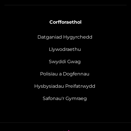
Corfforaethol
Datganiad Hygyrchedd
Llywodraethu
Swyddi Gwag
Polisïau a Dogfennau
Hysbysiadau Preifatrwydd
Safonau'r Gymraeg