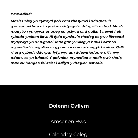
Ymwadiad:
Mae’r Coleg yn cymryd pob cam rhesymol i ddarparu’r
gwasanaethau a’r cyrsiau addysgol a ddisgrifir uchod. Mae’r
manylion yn gywir ar adeg eu golygu ond gallant newid heb
rybudd ymlaen llaw. Ni fydd cyrsiau’n rhedeg os yw niferoedd
myfyrwyr yn annigonol. Mae gan y Coleg yr hawl i wrthod
mynediad i unigolion ar gyrsiau o dan rai amgylchiadau. Gellir
rhoi gwybod i ddarpar fyfyrwyr am ddewisiadau eraill mwy
addas, os yn briodol. Y gofynion mynediad a nodir yw’r rhai y
mae eu hangen fel arfer i ddilyn y rhaglen astudio.
Dolenni Cyflym
Amserlen Bws
Calendr y Coleg