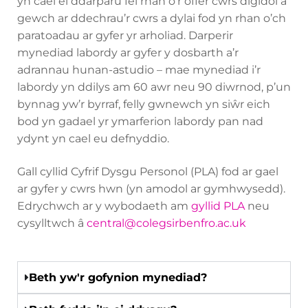
yn cael ei ddarparu fel rhan o’r offer cwrs digidol a
gewch ar ddechrau’r cwrs a dylai fod yn rhan o’ch
paratoadau ar gyfer yr arholiad. Darperir
mynediad labordy ar gyfer y dosbarth a’r
adrannau hunan-astudio – mae mynediad i’r
labordy yn ddilys am 60 awr neu 90 diwrnod, p’un
bynnag yw’r byrraf, felly gwnewch yn siŵr eich
bod yn gadael yr ymarferion labordy pan nad
ydynt yn cael eu defnyddio.
Gall cyllid Cyfrif Dysgu Personol (PLA) fod ar gael
ar gyfer y cwrs hwn (yn amodol ar gymhwysedd).
Edrychwch ar y wybodaeth am
gyllid PLA
neu
cysylltwch â
central@colegsirbenfro.ac.uk
Beth yw'r gofynion mynediad?