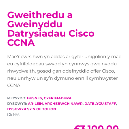
Gweithredu a
Gweinyddu
Datrysiadau Cisco
CCNA
Mae’r cwrs hwn yn addas ar gyfer unigolion y mae
eu cyfrifoldebau swydd yn cynnwys gweinyddu
rhwydwaith, gosod gan ddefnyddio offer Cisco,
neu unrhyw un sy’n dymuno ennill cymhwyster
CCNA.
MEYSYDD:
BUSNES
,
CYFRIFIADURA
DYSGWYR:
AR-LEIN
,
ARCHEBWCH NAWR
,
DATBLYGU STAFF
,
DYSGWYR SY'N OEDOLION
ID:
N/A
£
3,100.00