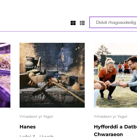
Ymadawr yr Ysgol
Ymadawr yr Ysgol
Hanes
Hyfforddi a Dat
Chwaraeon
Lefel 3 - Uwch