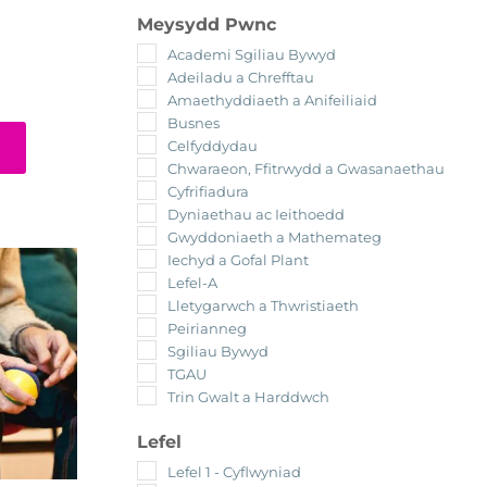
Meysydd Pwnc
Academi Sgiliau Bywyd
Adeiladu a Chrefftau
Amaethyddiaeth a Anifeiliaid
Busnes
Celfyddydau
Chwaraeon, Ffitrwydd a Gwasanaethau
Cyfrifiadura
Dyniaethau ac Ieithoedd
Gwyddoniaeth a Mathemateg
Iechyd a Gofal Plant
Lefel-A
Lletygarwch a Thwristiaeth
Peirianneg
Sgiliau Bywyd
TGAU
Trin Gwalt a Harddwch
Lefel
Lefel 1 - Cyflwyniad