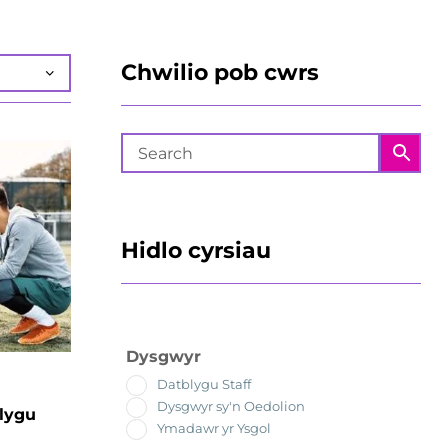
Chwilio pob cwrs
Hidlo cyrsiau
Dysgwyr
Datblygu Staff
Dysgwyr sy'n Oedolion
blygu
Ymadawr yr Ysgol