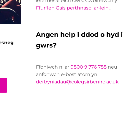
lefel nesaf eich cwrs. Cwblhewch y
Ffurflen Gais perthnasol ar-lein.
.
Angen help i ddod o hyd i
esneg
gwrs?
Ffoniwch ni ar
0800 9 776 788
neu
anfonwch e-bost atom yn
derbyniadau@colegsirbenfro.ac.uk