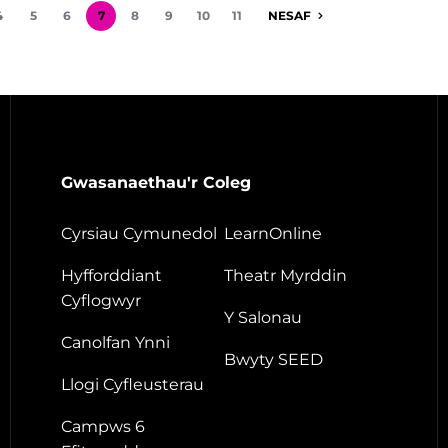
4
5
6
7
8
9
10
11
NESAF
Gwasanaethau'r Coleg
Cyrsiau Cymunedol
LearnOnline
Hyfforddiant
Theatr Myrddin
Cyflogwyr
Y Salonau
Canolfan Ynni
Bwyty SEED
Llogi Cyfleusterau
Campws 6