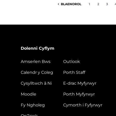
BLAENOROL
1
2
3
Dolenni Cyflym
Amserlen Bws
Outlook
Calendr y Coleg
Porth Staff
Cysylltwch â Ni
E-drac Myfyrwyr
Moodle
Porth Myfyrwyr
Fy Ngholeg
Cymorth i Fyfyrwyr
OnTrack