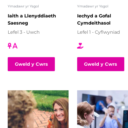
Ymadawr yr Ysgol
Ymadawr yr Ysgol
Iaith a Llenyddiaeth
Iechyd a Gofal
Saesneg
Cymdeithasol
Lefel 3 - Uwch
Lefel 1 - Cyflwyniad
Gweld y Cwrs
Gweld y Cwrs