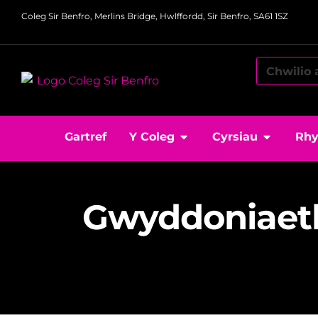
Coleg Sir Benfro, Merlins Bridge, Hwlffordd, Sir Benfro, SA61 1SZ
Gartref
Y Coleg
Cyrsiau
Rhy
Gwyddoniaet