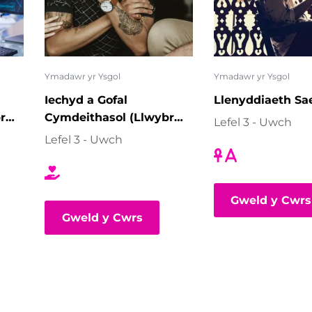
Ymadawr yr Ysgol
Ymadawr yr Ysgol
Iechyd a Gofal
Llenyddiaeth Sa
r
Cymdeithasol (Llwybr
Lefel 3 - Uwch
Seicoleg)
Lefel 3 - Uwch
Gweld y Cwrs
Gweld y Cwrs