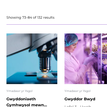
Showing 73–84 of 132 results
Ymadawr yr Ysgol
Ymadawr yr Ysgol
Gwyddoniaeth
Gwyddor Bwyd
Gymhwysol mewn
Lefel 3 - Uwch