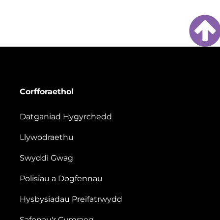
Corfforaethol
Datganiad Hygyrchedd
Llywodraethu
Swyddi Gwag
Polisïau a Dogfennau
Hysbysiadau Preifatrwydd
Safonau'r Gymraeg