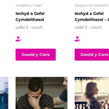
Ymadawr yr Ysgol
Dysgwyr sy'n Oedolion
Iechyd a Gofal
Iechyd a Gofal
Cymdeithasol
Cymdeithasol – D
Lefel 3 - Uwch
Lefel 3 - Uwch
Gweld y Cwrs
Gweld y Cwrs