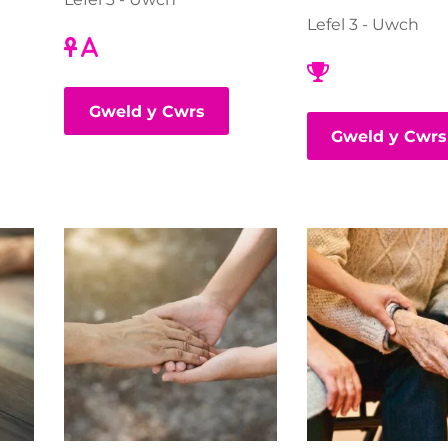
Lefel 3 - Uwch
Gweld y Cwrs
Gweld y Cwrs