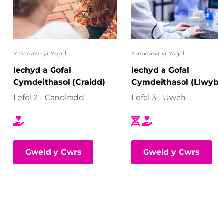
Ymadawr yr Ysgol
Ymadawr yr Ysgol
Iechyd a Gofal
Iechyd a Gofal
Cymdeithasol (Craidd)
Cymdeithasol (Llwyb
Bioleg)
Lefel 2 - Canolradd
Lefel 3 - Uwch
Gweld y Cwrs
Gweld y Cwrs