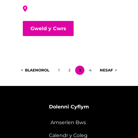
Gweld y Cwrs
BLAENOROL
1
2
3
4
NESAF
Dolenni Cyflym
Amserlen Bws
Calendr y Coleg