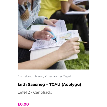
,
Archebwch Nawr
Ymadawr yr Ysgol
Iaith Saesneg – TGAU (Adolygu)
Lefel 2 - Canolradd
£
0.00