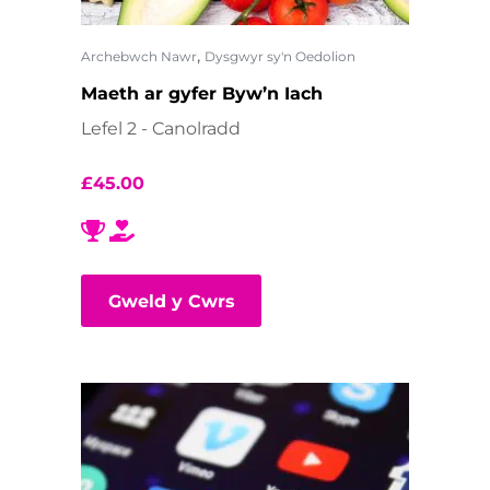
,
Archebwch Nawr
Dysgwyr sy'n Oedolion
Maeth ar gyfer Byw’n Iach
Lefel 2 - Canolradd
£
45.00
Gweld y Cwrs