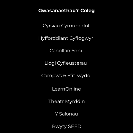
Gwasanaethau'r Coleg
Cyrsiau Cymunedol
Hyfforddiant Cyflogwyr
Canolfan Ynni
Llogi Cyfleusterau
Campws 6 Ffitrwydd
LearnOnline
Theatr Myrddin
Y Salonau
Bwyty SEED