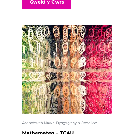
Gweld y Cwrs
,
Archebwch Nawr
Dysgwyr sy'n Oedolion
Mathemateg – TGAU