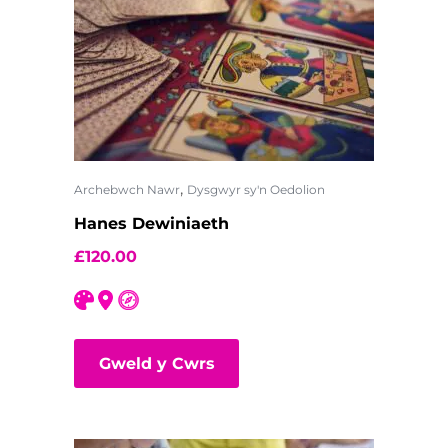
,
Archebwch Nawr
Dysgwyr sy'n Oedolion
Hanes Dewiniaeth
£
120.00
Gweld y Cwrs