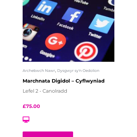
,
Archebwch Nawr
Dysgwyr sy'n Oedolion
Marchnata Digidol – Cyflwyniad
Lefel 2 - Canolradd
£
75.00