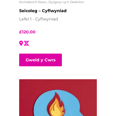
,
Archebwch Nawr
Dysgwyr sy'n Oedolion
Seicoleg – Cyflwyniad
Lefel 1 - Cyflwyniad
£
120.00
Gweld y Cwrs