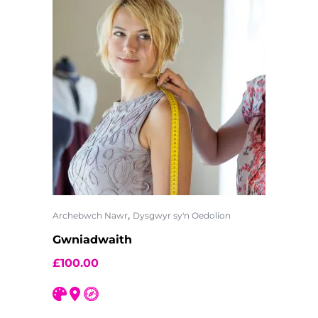
,
Archebwch Nawr
Dysgwyr sy'n Oedolion
Gwniadwaith
£
100.00