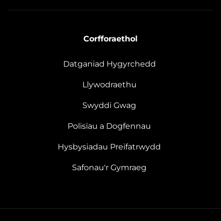
Corfforaethol
Datganiad Hygyrchedd
Llywodraethu
Swyddi Gwag
Polisïau a Dogfennau
Hysbysiadau Preifatrwydd
Safonau'r Gymraeg