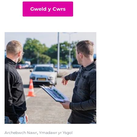
Gweld y Cwrs
,
Archebwch Nawr
Ymadawr yr Ysgol