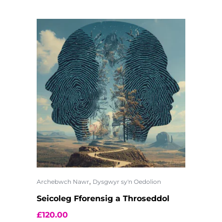
,
Archebwch Nawr
Dysgwyr sy'n Oedolion
Seicoleg Fforensig a Throseddol
£
120.00