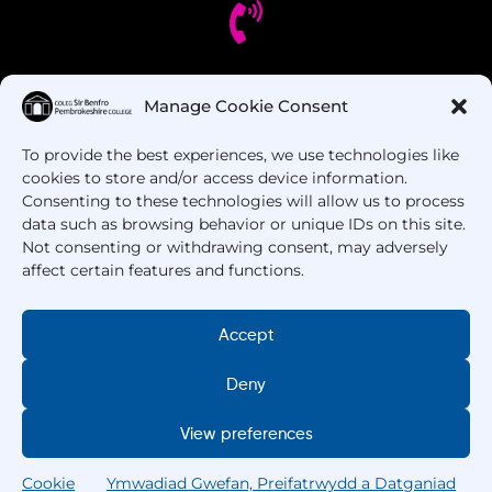
Oes gennych chi gwestiynau? Ffoniwch ni!
Manage Cookie Consent
To provide the best experiences, we use technologies like
+44 1437 753 000
cookies to store and/or access device information.
Consenting to these technologies will allow us to process
data such as browsing behavior or unique IDs on this site.
Not consenting or withdrawing consent, may adversely
affect certain features and functions.
Accept
Hawlfraint © 2025 –
Coleg Sir Benfro
. Cedwir Pob
Hawl.
Deny
View preferences
Cookie
Ymwadiad Gwefan, Preifatrwydd a Datganiad