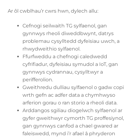
Ar ôl cwblhau’r cwrs hwn, dylech allu:
Cefnogi seilwaith TG sylfaenol, gan
gynnwys rheoli diweddbwynt, datrys
problemau cysylltedd dyfeisiau uwch, a
rhwydweithio sylfaenol.
Ffurfweddu a chefnogi caledwedd
cyfrifiadur, dyfeisiau symudol a IoT, gan
gynnwys cydrannau, cysylltwyr a
perifferolion.
Gweithredu dulliau sylfaenol o gadw copi
wrth gefn ac adfer data a chymhwyso
arferion gorau o ran storio a rheoli data.
Arddangos sgiliau diogelwch sylfaenol ar
gyfer gweithwyr cymorth TG proffesiynol,
gan gynnwys canfod a chael gwared ar
faleiswedd, mynd i’r afael â phryderon