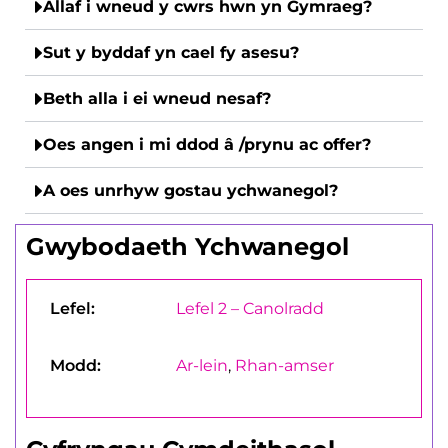
Allaf i wneud y cwrs hwn yn Gymraeg?
Sut y byddaf yn cael fy asesu?
Beth alla i ei wneud nesaf?
Oes angen i mi ddod â /prynu ac offer?
A oes unrhyw gostau ychwanegol?
Gwybodaeth Ychwanegol
Lefel:
Lefel 2 – Canolradd
Modd:
Ar-lein
,
Rhan-amser