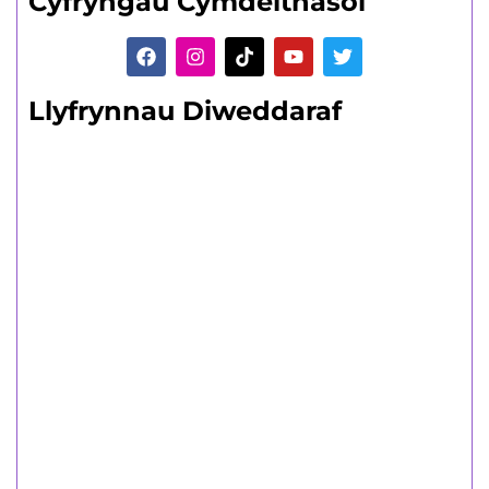
Cyfryngau Cymdeithasol
Llyfrynnau Diweddaraf
Dysgwyr sy'n
Oedolion
Amrywiaeth o gyrsiau rhan-amser byr
a hir.
Canllaw Oedolion i Ddysgwyr