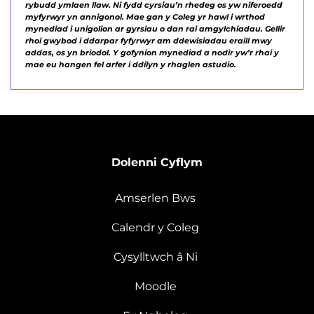
rybudd ymlaen llaw. Ni fydd cyrsiau’n rhedeg os yw niferoedd
myfyrwyr yn annigonol. Mae gan y Coleg yr hawl i wrthod
mynediad i unigolion ar gyrsiau o dan rai amgylchiadau. Gellir
rhoi gwybod i ddarpar fyfyrwyr am ddewisiadau eraill mwy
addas, os yn briodol. Y gofynion mynediad a nodir yw’r rhai y
mae eu hangen fel arfer i ddilyn y rhaglen astudio.
Dolenni Cyflym
Amserlen Bws
Calendr y Coleg
Cysylltwch â Ni
Moodle