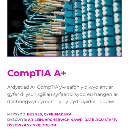
CompTIA A+
Ardystiad A+ CompTIA yw safon y diwydiant ar
gyfer dilysu’r sgiliau sylfaenol sydd eu hangen ar
dechnegwyr cymorth yn y byd digidol heddiw.
MEYSYDD:
BUSNES
,
CYFRIFIADURA
DYSGWYR:
AR-LEIN
,
ARCHEBWCH NAWR
,
DATBLYGU STAFF
,
DYSGWYR SY'N OEDOLION