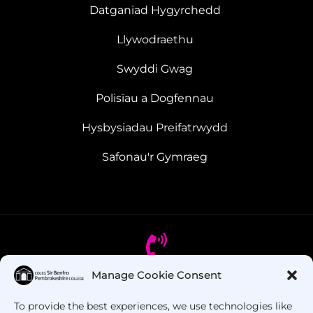
Datganiad Hygyrchedd
Llywodraethu
Swyddi Gwag
Polisïau a Dogfennau
Hysbysiadau Preifatrwydd
Safonau'r Gymraeg
Manage Cookie Consent
Oes gennych chi gwestiynau? Ffoniwch ni!
To provide the best experiences, we use technologies like