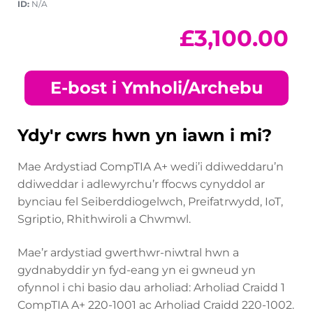
ID:
N/A
£
3,100.00
E-bost i Ymholi/Archebu
Ydy'r cwrs hwn yn iawn i mi?
Mae Ardystiad CompTIA A+ wedi’i ddiweddaru’n
ddiweddar i adlewyrchu’r ffocws cynyddol ar
bynciau fel Seiberddiogelwch, Preifatrwydd, IoT,
Sgriptio, Rhithwiroli a Chwmwl.
Mae’r ardystiad gwerthwr-niwtral hwn a
gydnabyddir yn fyd-eang yn ei gwneud yn
ofynnol i chi basio dau arholiad: Arholiad Craidd 1
CompTIA A+ 220-1001 ac Arholiad Craidd 220-1002.