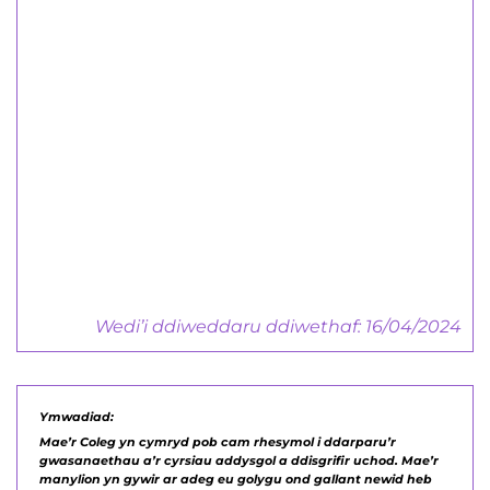
Canllaw i
Gyflogwyr
Hyfforddiant Canolog, Seiliedig ar
Waith a Phrentisiaethau
Canllaw i Gyflogwyr
Wedi’i ddiweddaru ddiwethaf: 16/04/2024
Ymwadiad:
Mae’r Coleg yn cymryd pob cam rhesymol i ddarparu’r
gwasanaethau a’r cyrsiau addysgol a ddisgrifir uchod. Mae’r
manylion yn gywir ar adeg eu golygu ond gallant newid heb