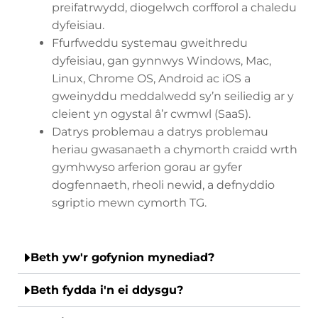
preifatrwydd, diogelwch corfforol a chaledu
dyfeisiau.
Ffurfweddu systemau gweithredu
dyfeisiau, gan gynnwys Windows, Mac,
Linux, Chrome OS, Android ac iOS a
gweinyddu meddalwedd sy’n seiliedig ar y
cleient yn ogystal â’r cwmwl (SaaS).
Datrys problemau a datrys problemau
heriau gwasanaeth a chymorth craidd wrth
gymhwyso arferion gorau ar gyfer
dogfennaeth, rheoli newid, a defnyddio
sgriptio mewn cymorth TG.
Beth yw'r gofynion mynediad?
Beth fydda i'n ei ddysgu?