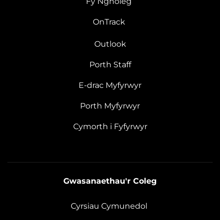
Fy Ngholeg
OnTrack
Outlook
Porth Staff
E-drac Myfyrwyr
Porth Myfyrwyr
Cymorth i Fyfyrwyr
Gwasanaethau'r Coleg
Cyrsiau Cymunedol