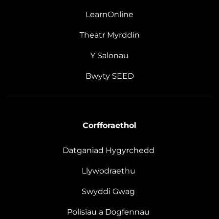
LearnOnline
Theatr Myrddin
Y Salonau
Bwyty SEED
Corfforaethol
Datganiad Hygyrchedd
Llywodraethu
Swyddi Gwag
Polisïau a Dogfennau