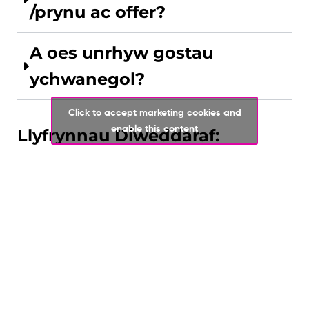
/prynu ac offer?
A oes unrhyw gostau
ychwanegol?
Click to accept marketing cookies and
enable this content
Llyfrynnau Diweddaraf:
Cyrsiau Lefel-A
Mae ein canlyniadau Lefel A ymhlith y
gorau yn y sir.
Canllaw i Gyrsiau Lefel-A