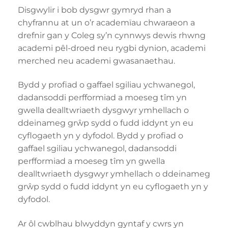
Disgwylir i bob dysgwr gymryd rhan a
chyfrannu at un o’r academïau chwaraeon a
drefnir gan y Coleg sy’n cynnwys dewis rhwng
academi pêl-droed neu rygbi dynion, academi
merched neu academi gwasanaethau.
Bydd y profiad o gaffael sgiliau ychwanegol,
dadansoddi perfformiad a moeseg tîm yn
gwella dealltwriaeth dysgwyr ymhellach o
ddeinameg grŵp sydd o fudd iddynt yn eu
cyflogaeth yn y dyfodol. Bydd y profiad o
gaffael sgiliau ychwanegol, dadansoddi
perfformiad a moeseg tîm yn gwella
dealltwriaeth dysgwyr ymhellach o ddeinameg
grŵp sydd o fudd iddynt yn eu cyflogaeth yn y
dyfodol.
Ar ôl cwblhau blwyddyn gyntaf y cwrs yn