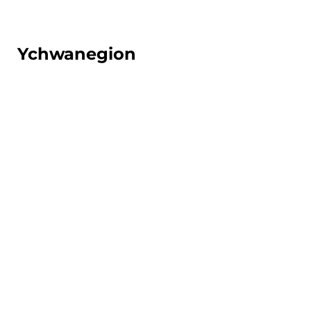
Ychwanegion
Academi
Chwaraeon
Tra byddwch ar y cwrs hwn efallai y
byddwch yn gallu ymuno â'n
Hacademi Chwaraeon, os oes gennych
dalent mewn chwaraeon,
darganfyddwch beth rydym yn ei
gynnig ar ein
Tudalen Academi Chwaraeon