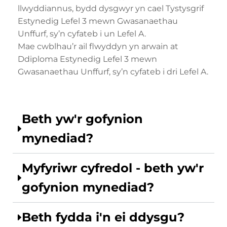
llwyddiannus, bydd dysgwyr yn cael Tystysgrif
Estynedig Lefel 3 mewn Gwasanaethau
Unffurf, sy’n cyfateb i un Lefel A.
Mae cwblhau’r ail flwyddyn yn arwain at
Ddiploma Estynedig Lefel 3 mewn
Gwasanaethau Unffurf, sy’n cyfateb i dri Lefel A.
Beth yw'r gofynion
mynediad?
Myfyriwr cyfredol - beth yw'r
gofynion mynediad?
Beth fydda i'n ei ddysgu?