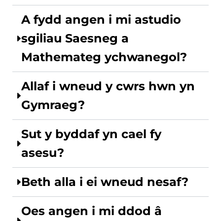
A fydd angen i mi astudio
sgiliau Saesneg a
Mathemateg ychwanegol?
Allaf i wneud y cwrs hwn yn
Gymraeg?
Sut y byddaf yn cael fy
asesu?
Beth alla i ei wneud nesaf?
Oes angen i mi ddod â