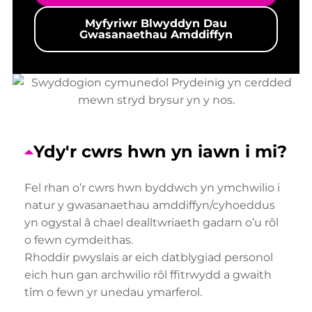
Myfyriwr Blwyddyn Dau
Gwasanaethau Amddiffyn
Ydy'r cwrs hwn yn iawn i mi?
Fel rhan o’r cwrs hwn byddwch yn ymchwilio i
natur y gwasanaethau amddiffyn/cyhoeddus
yn ogystal â chael dealltwriaeth gadarn o’u rôl
o fewn cymdeithas.
Rhoddir pwyslais ar eich datblygiad personol
eich hun gan archwilio rôl ffitrwydd a gwaith
tîm o fewn yr unedau ymarferol.