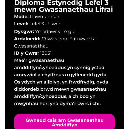
Diploma Estynedig Lefel 3
mewn Gwasanaethau Lifrai
Mode:
Llawn-amser
Level:
Lefel 3 - Uwch
Dysgwr:
Ymadawr yr Ysgol
Ardaloedd:
Chwaraeon, Ffitrwydd a
Gwasanaethau
ID y Cwrs:
13031
Mae’r gwasanaethau
amddiffyn/cyhoeddus yn cynnig ystod
amrywiol a chyffrous o gyfleoedd gyrfa.
Os ydych yn allblyg, yn frwdfrydig, gyda
diddordeb brwd mewn gwasanaethau
amddiffyn/cyhoeddus, a’ch bod yn
mwynhau her, yna dyma’r cwrs i chi.
Gwneud cais am Gwasanaethau
Amddiffyn