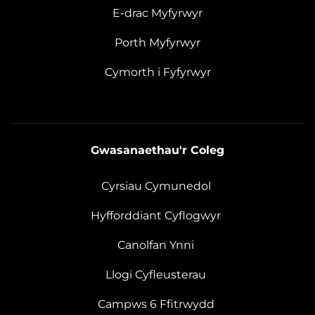
E-drac Myfyrwyr
Porth Myfyrwyr
Cymorth i Fyfyrwyr
Gwasanaethau'r Coleg
Cyrsiau Cymunedol
Hyfforddiant Cyflogwyr
Canolfan Ynni
Llogi Cyfleusterau
Campws 6 Ffitrwydd