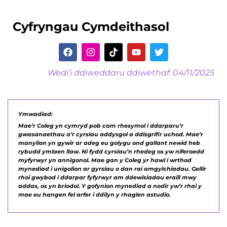
Cyfryngau Cymdeithasol
Wedi’i ddiweddaru ddiwethaf: 04/11/2025
Ymwadiad:
Mae’r Coleg yn cymryd pob cam rhesymol i ddarparu’r
gwasanaethau a’r cyrsiau addysgol a ddisgrifir uchod. Mae’r
manylion yn gywir ar adeg eu golygu ond gallant newid heb
rybudd ymlaen llaw. Ni fydd cyrsiau’n rhedeg os yw niferoedd
myfyrwyr yn annigonol. Mae gan y Coleg yr hawl i wrthod
mynediad i unigolion ar gyrsiau o dan rai amgylchiadau. Gellir
rhoi gwybod i ddarpar fyfyrwyr am ddewisiadau eraill mwy
addas, os yn briodol. Y gofynion mynediad a nodir yw’r rhai y
mae eu hangen fel arfer i ddilyn y rhaglen astudio.