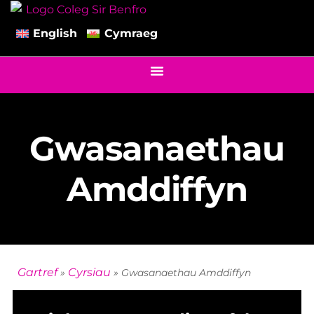
English
Cymraeg
Gwasanaethau
Amddiffyn
Gartref
Cyrsiau
»
»
Gwasanaethau Amddiffyn